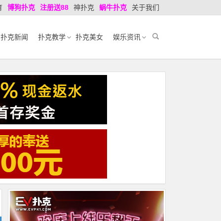
育
博狗扑克
注册送88
神扑克
蜗牛扑克
关于我们
扑克新闻
扑克教学
扑克美女
娱乐资讯