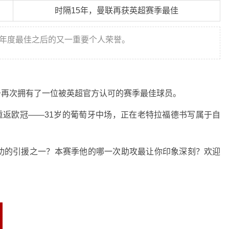
时隔15年，曼联再获英超赛季最佳
会年度最佳之后的又一重要个人荣誉。
于再次拥有了一位被英超官方认可的赛季最佳球员。
重返欧冠——31岁的葡萄牙中场，正在老特拉福德书写属于自
功的引援之一？本赛季他的哪一次助攻最让你印象深刻？欢迎