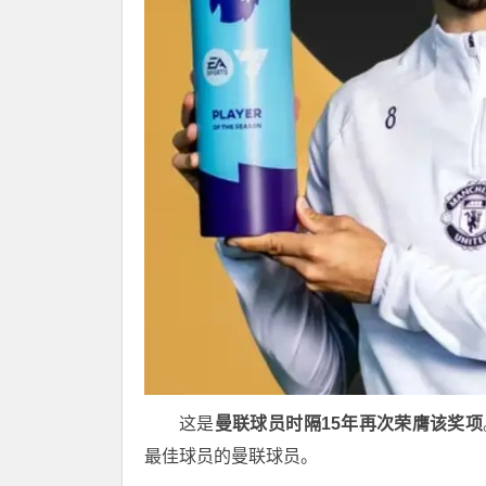
这是
曼联球员时隔15年再次荣膺该奖项
最佳球员的曼联球员。