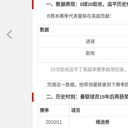
一、数据表现：8球20助攻，追平历史
B费本赛季代表曼联在英超贡献：
数据
进球
助攻
20次助攻追平了英超单赛季助攻纪录
凭借这一数据，他带领曼联拿到下赛季
二、历史时刻：曼联球员15年后再获
赛季
球员
2010/11
维迪奇