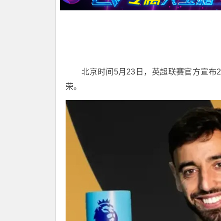
北京时间5月23日，英超联赛官方宣布20
荣。