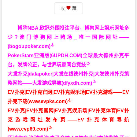
收
藏
博狗NBA,欧冠外围投注平台，博狗网上娱乐网址多
少?澳门博狗网上赌场_唯一国际网址——
(bogoupoker.com)
PokerStars亚洲版(6UPDH.COM)全球最大德州扑克平
台，发牌公正，与世界玩家同台竞技
大发扑克|dafapoker|大发在线德州扑克|大发德州扑克策
略网站——大发游戏导航(dfyxdh.com)
EV扑克|EV扑克官网|EV扑克娱乐场|EV扑克游戏——EV
扑克下载(www.evpks.com)
EV扑克|EV扑克官网|EV扑克娱乐场|EV扑克体育|EV扑
克游戏网址发布页——EV扑克体育导航
(www.evp69.com)