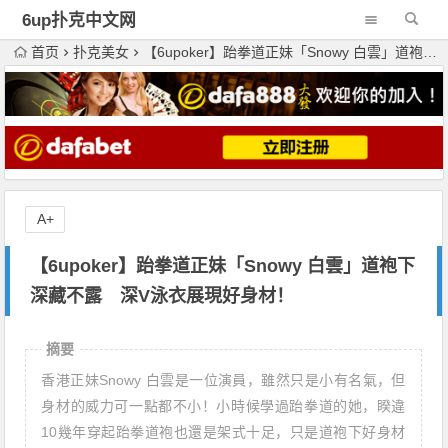
6up扑克中文网
首页
扑克美女
【6upoker】跆拳道正妹「Snowy 白雲」道袍下深藏不露 深V泳衣展現好身材！
A+
【6upoker】跆拳道正妹「Snowy 白雲」道袍下
深藏不露 深V泳衣展現好身材！
摘要
香港正妹Snowy 白雲是一位演員，雖然只是小有名氣，但
身材的威力可一點都不小！小時候學過跆拳道的她，睽違
10幾年穿起跆拳道袍也還是架式十足，只是道袍下好身材