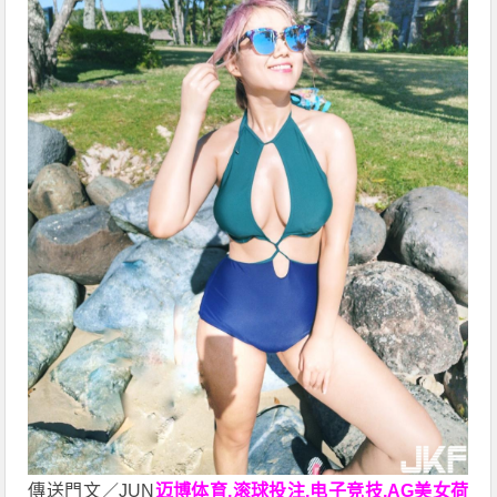
傳送門文／JUN
迈博体育,滚球投注,电子竞技,AG美女荷