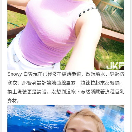
Snowy 白雲現在已經沒在練跆拳道，改玩潛水，穿起防
寒衣，那緊身設計讓她曲線畢露，拉鍊拉起來都緊繃，
換上泳裝更是誇張，沒想到道袍下竟然隱藏著這種巨乳
身材。