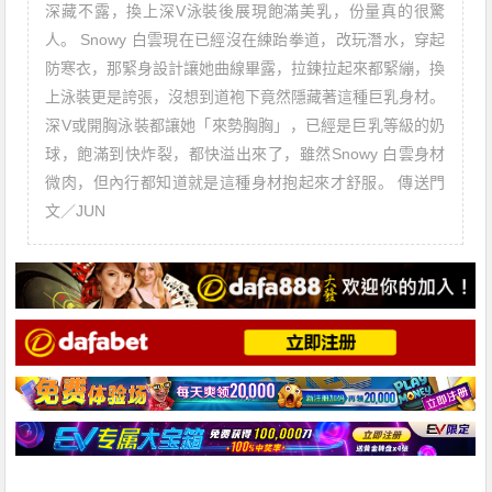
深藏不露，換上深V泳裝後展現飽滿美乳，份量真的很驚
人。 Snowy 白雲現在已經沒在練跆拳道，改玩潛水，穿起
防寒衣，那緊身設計讓她曲線畢露，拉鍊拉起來都緊繃，換
上泳裝更是誇張，沒想到道袍下竟然隱藏著這種巨乳身材。
深V或開胸泳裝都讓她「來勢胸胸」，已經是巨乳等級的奶
球，飽滿到快炸裂，都快溢出來了，雖然Snowy 白雲身材
微肉，但內行都知道就是這種身材抱起來才舒服。 傳送門
文／JUN