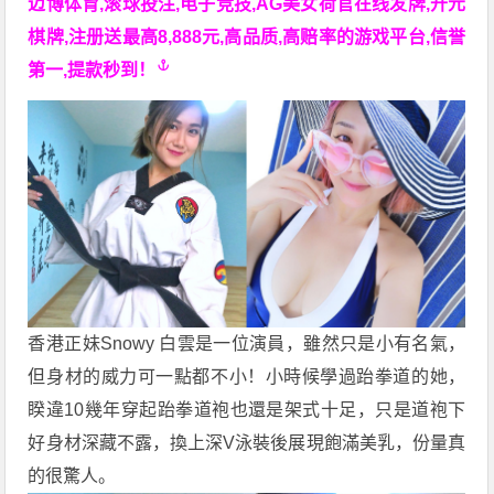
迈博体育,滚球投注,电子竞技,AG美女荷官在线发牌,开元
棋牌,注册送最高8,888元,高品质,高赔率的游戏平台,信誉
第一,提款秒到！
香港正妹Snowy 白雲是一位演員，雖然只是小有名氣，
但身材的威力可一點都不小！小時候學過跆拳道的她，
睽違10幾年穿起跆拳道袍也還是架式十足，只是道袍下
好身材深藏不露，換上深V泳裝後展現飽滿美乳，份量真
的很驚人。