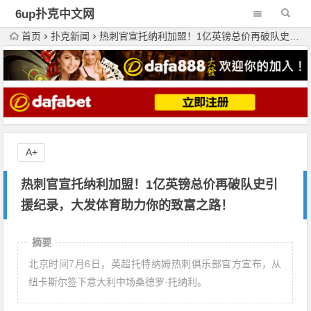
6up扑克中文网
首页
扑克新闻
热刺官宣托纳利加盟！1亿英镑总价再破队史引援纪录，大发体育助力你的致富之路！
A+
热刺官宣托纳利加盟！1亿英镑总价再破队史引
援纪录，大发体育助力你的致富之路！
摘要
北京时间7月6日，英超托特纳姆热刺俱乐部官方宣布，从
纽卡斯尔签下意大利中场桑德罗·托纳利。