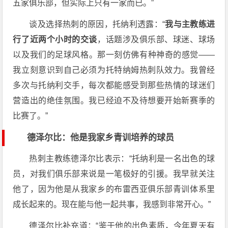
五家俱乐部，但实际上只有一家而已。”
谈及选择热刺的原因，托纳利透露：“
我与主教练进
行了近两个小时的交谈
，话题涉及俱乐部、球迷、球场
以及我们的足球风格。那一刻仿佛有种神奇的感觉——
我立刻意识到自己必须为托特纳姆热刺队效力。我曾经
多次与托纳利交手，每次都能感受到那些热情的球迷们
营造出的绝佳氛围。我已经迫不及待想要开始新赛季的
比赛了。”
德泽尔比：他是我家乡青训培养的球员
热刺主教练德泽尔比表示：“托纳利是一名出色的球
员，对我们俱乐部来说是一笔极好的引援。我早就关注
他了，因为他是从我家乡的布雷西亚俱乐部青训体系里
成长起来的。现在能与他一起共事，我感到非常开心。”
德泽尔比补充道：“鉴于他的出色素质，今年夏天有