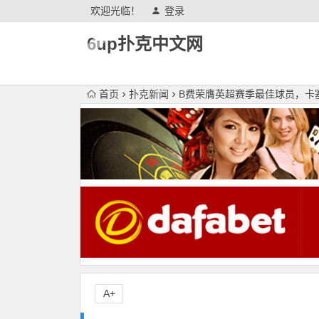
欢迎光临！
登录
6up扑克中文网
首页
扑克新闻
B费荣膺英超赛季最佳球员，卡
A+