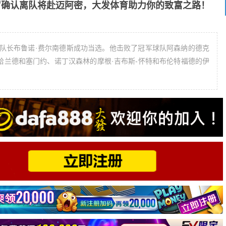
罗确认离队将赴迈阿密，大发体育助力你的致富之路！
队长布鲁诺·费尔南德斯成功当选。他击败了冠军球队阿森纳的德克
哈兰德和塞门约、诺丁汉森林的摩根·吉布斯-怀特和布伦特福德的伊