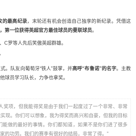
攻的最高纪录
，末轮还有机会创造自己独享的新纪录。凭借这
奇之后，第一位获得英超官方最佳球员的曼联球员
。
、C罗等人先后笑傲英超群雄。
”
式。队友向葡萄牙“铁人”鼓掌，并
高呼“布鲁诺”的名字
。主教
其他球员学习队长，力争也拿奖。
个人奖项，但我能得奖是由于我们一起度过了一个非常、非常
能实现。你们可以想象，我为得奖而高兴和自豪，但我的目标
们能做的最好的事情。你们都知道，如果不是你们进了很多
家的功劳。我们的赛季有很好的结局，非常了得。”