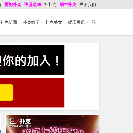
育
博狗扑克
注册送88
神扑克
蜗牛扑克
关于我们
扑克新闻
扑克教学
扑克美女
娱乐资讯