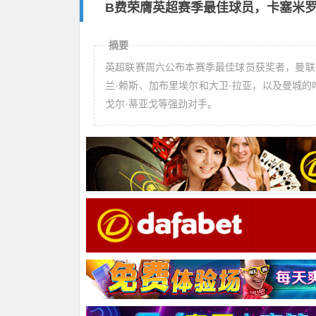
B费荣膺英超赛季最佳球员，卡塞米
摘要
英超联赛周六公布本赛季最佳球员获奖者，曼联
兰·赖斯、加布里埃尔和大卫·拉亚，以及曼城的
戈尔·蒂亚戈等强劲对手。