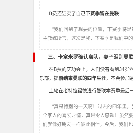
B费还证实了自己
下赛季留在曼联
：
“我们回到了想要的位置，下赛季将
主教练所言，这次是我，下赛季是我们中的
三、卡塞米罗确认离队，妻子泪别曼
在B费的庆功会上，人们没有看到34岁
乐部，
提前结束曼联的四年生涯
，不会参加
上轮在老特拉福德进行曼联本赛季最后
“真是特别的一天啊！过去的四年里
全家人的喜爱之情，真是令人感动！虽然
们就像好朋友一样彼此相伴。今后，我们也