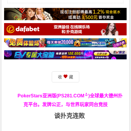
收
藏
PokerStars亚洲版(
PS281.COM
)全球最大德州扑
克平台。发牌公正，与世界玩家同台竞技
谈扑克连败