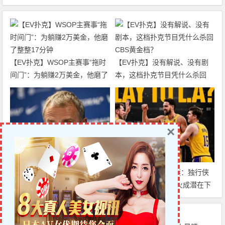
【EV扑克】WSOP主赛事“拖时
【EV扑克】没有解说、没有剧
间门”：为躺赚2万美金，他磨了
本，这档扑克节目凭什么杀回
整整17分钟
CBS黄金档？
×
迈博体育 巴萨中场竞争白热
克莱·汤普森去向成谜：独行侠
化：卡萨多彻底沦为边缘人，沙
有意交易，湖人&热火成潜在下
特高薪邀约引发去留两难
家，大发体育助力你的致富之
路！
上一篇
下一篇