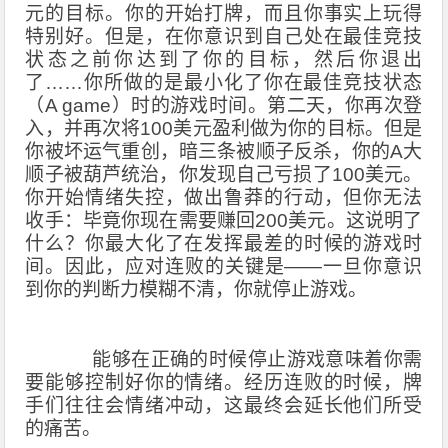
元的目标。你的开始打牌，而且你事实上玩得
特别好。但是，在你意识到自己处在最佳竞技
状态之前你达到了你的目标，然后你退出
了……你所做的是最小化了你在最佳竞技状态
（
A game
）时的游戏时间。第二天，你再次登
入，并再次将
100
美元盈利做为你的目标。但是
你被坏运气重创，暗三条被顺子反杀，你的
A
大
顺子被葫芦统治，你发现自己亏损了
100
美元。
你开始情绪失控，做出鲁莽的行动，但你无法
收手：毕竟你现在需要赚回
200
美元。这说明了
什么？你最大化了在发挥最差的时候的游戏时
间。因此，应对连败的关键是——一旦你意识
到你的判断力模糊不清，你就停止游戏。
能够在正确的时候停止游戏意味着你需
要能够控制好你的情绪。经历连败的时候，牌
手们往往会情绪冲动，这最终会延长他们所受
的痛苦。