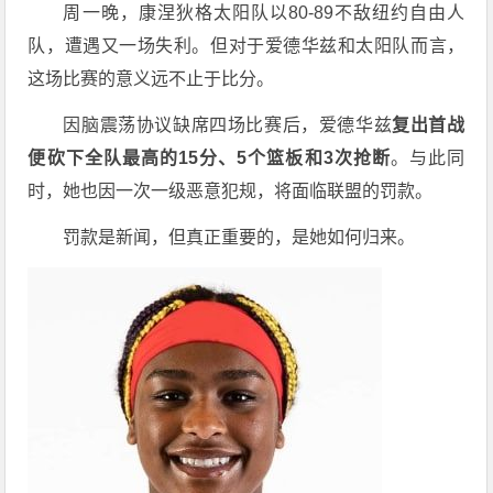
周一晚，康涅狄格太阳队以80-89不敌纽约自由人
队，遭遇又一场失利。但对于爱德华兹和太阳队而言，
这场比赛的意义远不止于比分。
因脑震荡协议缺席四场比赛后，爱德华兹
复出首战
便砍下全队最高的15分、5个篮板和3次抢断
。与此同
时，她也因一次一级恶意犯规，将面临联盟的罚款。
罚款是新闻，但真正重要的，是她如何归来。