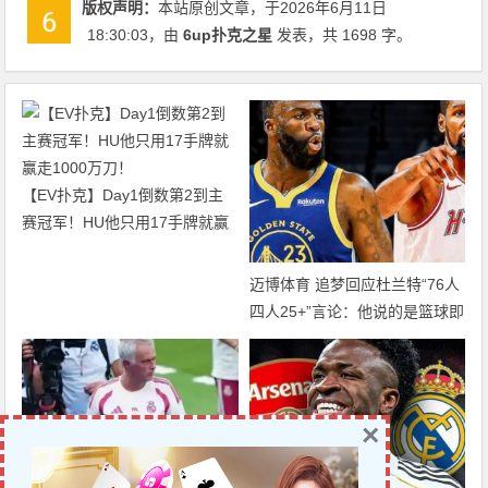
版权声明：
本站原创文章，于2026年6月11日
18:30:03
，由
6up扑克之星
发表，共 1698 字。
【EV扑克】Day1倒数第2到主
赛冠军！HU他只用17手牌就赢
走1000万刀！
迈博体育 追梦回应杜兰特“76人
四人25+”言论：他说的是篮球即
得分，但别拿他和詹姆斯作比较
×