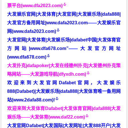
票平台(www.dfa2023.com)
大发娱乐官网|大发体育|大发官网|大发娱乐场|dafa888|
大发官方备用网址|www.dafa2023.com——大发娱乐官
网(www.dafa2023.com)
大发官网|大发体育|大发娱乐场|dafabet中国|大发体育官
方网站|www.dfa678.com”——大发官方网址
(www.dfa678.com)
大发扑克|dafapoker|大发在线德州扑克|大发德州扑克策
略网站——大发游戏导航(dfyxdh.com)
欢迎来到大发官网Dafabet官网，大发娱乐
888(Dafabet)|大发娱乐场|dafa888|大发体育唯一备用网
站(www.2dafa88.com)!
欢迎来到大发体育Dafabet|大发体育官网|dafa888|大发
娱乐场——大发体育(www.daf22.com)
大发官网Dafabet|大发国际|大发网址|大发888开户|大发