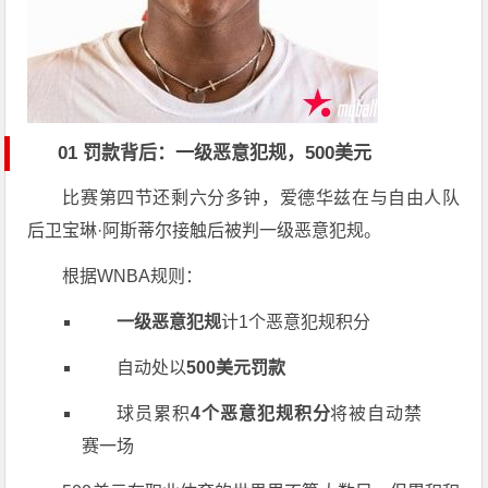
01 罚款背后：一级恶意犯规，500美元
比赛第四节还剩六分多钟，爱德华兹在与自由人队
后卫宝琳·阿斯蒂尔接触后被判一级恶意犯规。
根据WNBA规则：
一级恶意犯规
计1个恶意犯规积分
自动处以
500美元罚款
球员累积
4个恶意犯规积分
将被自动禁
赛一场