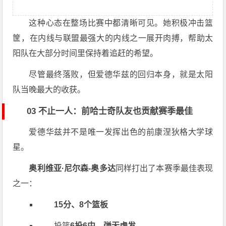
这种心态在整场比赛中都清晰可见。她积极冲击篮
筐，在内线与联盟最强大的内线之一展开肉搏，帮助太
阳队在大部分时间里保持着追赶的希望。
尽管最终落败，但爱德华兹的回归本身，就是太阳
队当晚最大的收获。
03 不止一人：前哈士奇队友也贡献赛季最佳
爱德华兹并不是唯一发挥出色的前康涅狄格大学球
星。
奥利维亚·尼尔森-奥多达
同样打出了本赛季最佳表现
之一：
15分、8个篮板
投篮
6投6中，弹无虚发