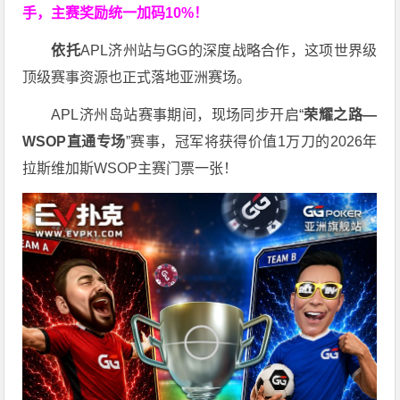
手，主赛奖励统一加码
10%
！
依托
APL济州站与GG的深度战略合作，这项世界级
顶级赛事资源也正式落地亚洲赛场。
APL济州岛站赛事期间，现场同步开启“
荣耀之路
—
WSOP
直通专场
”赛事，冠军将获得价值1万刀的2026年
拉斯维加斯WSOP主赛门票一张！