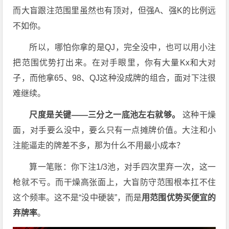
而大盲跟注范围里虽然也有顶对，但强A、强K的比例远
不如你。
所以，哪怕你拿的是QJ，完全没中，也可以用小注
把范围优势打出来。在对手眼里，你有大量Kx和大对
子，而他拿65、98、QJ这种没成牌的组合，面对下注很
难继续。
尺度是关键——三分之一底池左右就够。
这种干燥
面，对手要么没中，要么只有一点摊牌价值。大注和小
注能逼走的牌差不多，那为什么不用最小成本？
算一笔账：你下注1/3池，对手四次里弃一次，这一
枪就不亏。而干燥高张面上，大盲防守范围根本扛不住
这个频率。这不是“没中硬装”，而是
用范围优势买便宜的
弃牌率
。