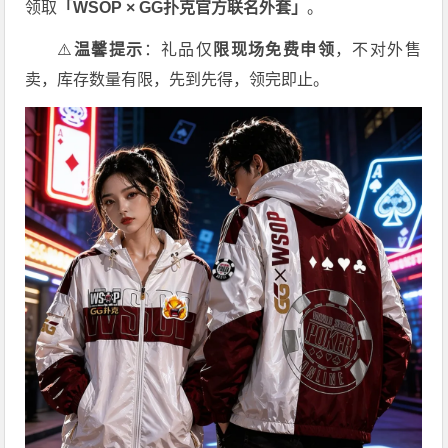
领取
「WSOP × GG扑克官方联名外套」
。
⚠️
温馨提示
：礼品仅
限现场免费申领
，不对外售
卖，库存数量有限，先到先得，领完即止。