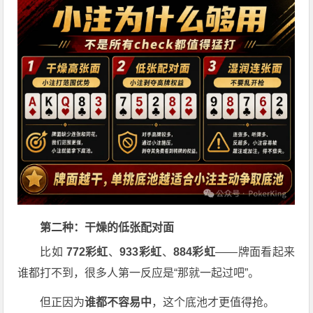
第二种：干燥的低张配对面
比如
772彩虹
、
933彩虹
、
884彩虹
——牌面看起来
谁都打不到，很多人第一反应是“那就一起过吧”。
但正因为
谁都不容易中
，这个底池才更值得抢。