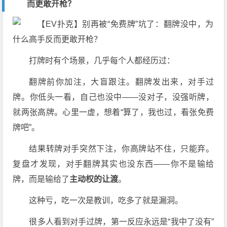
而更敢开枪？
打牌时有个场景，几乎每个人都经历过：
翻牌前你加注，大盲跟注。翻牌发出来，对手过
牌。你低头一看，自己也没中——没对子，没强听牌，
就两张高牌。心里一虚，想着“算了，我也过，看张免费
牌吧”。
结果转牌对手突然下注，你高牌站不住，只能弃。
复盘才发现，对手翻牌其实也没东西——你不是输给
牌，而是输给了
主动权的让渡
。
这种亏，吃一次是教训，吃多了就是漏洞。
很多人看到对手过牌，第一反应永远是“我中了没有”