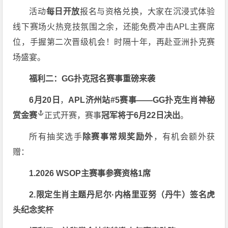
活动
每日开放
报名与资格兑换，大家在沉浸式体验
线下赛场火热竞技氛围之余，还能免费冲击APL主赛席
位，手握第二次晋级机会！时隔十年，再赴亚洲扑克赛
场盛宴。
福利二：GG扑克冠名赛事重磅来袭
6月20日
，
APL济州站
#5赛事——GG扑克生肖神秘
赏金赛
正式开赛，赛事
冠军将于6月22日决出
。
所有抽奖选手
除赛事常规奖励外
，有机会额外获
赠：
1.2026 WSOP主赛事参赛资格1席
2.限定生肖主题丹尼尔·内格里亚努（丹牛）签名虎
头纪念奖杯