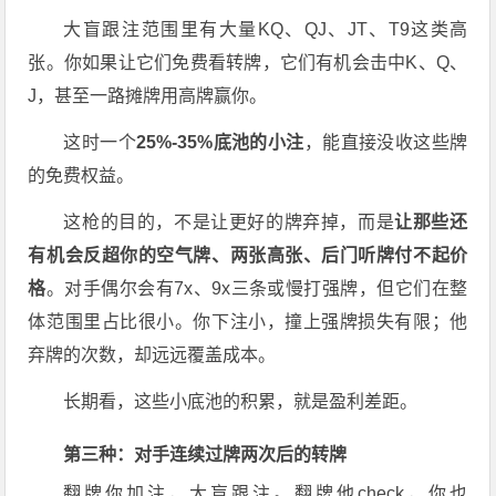
大盲跟注范围里有大量KQ、QJ、JT、T9这类高
张。你如果让它们免费看转牌，它们有机会击中K、Q、
J，甚至一路摊牌用高牌赢你。
这时一个
25%-35%底池的小注
，能直接没收这些牌
的免费权益。
这枪的目的，不是让更好的牌弃掉，而是
让那些还
有机会反超你的空气牌、两张高张、后门听牌付不起价
格
。对手偶尔会有7x、9x三条或慢打强牌，但它们在整
体范围里占比很小。你下注小，撞上强牌损失有限；他
弃牌的次数，却远远覆盖成本。
长期看，这些小底池的积累，就是盈利差距。
第三种：对手连续过牌两次后的转牌
翻牌你加注，大盲跟注。翻牌他check，你也