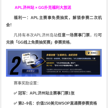
APL济州站 × GG扑克福利大放送
福利一：APL主赛事免费抽奖，解锁参赛二次机
会！
凡持有本次APL济州岛站
任意一场赛事门票
，均
可
兑换「GG线上免费抽奖赛」参赛资格
。
赛事奖励设置：
✅ 冠军：APL济州站主赛事门票1张
✅ 第2–9名：价值150美元WSOP直通赛参赛资格