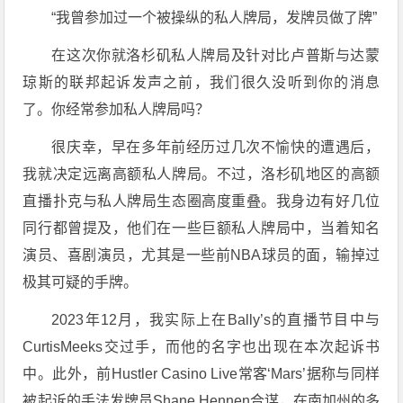
“我曾参加过一个被操纵的私人牌局，发牌员做了牌”
在这次你就洛杉矶私人牌局及针对比卢普斯与达蒙
琼斯的联邦起诉发声之前，我们很久没听到你的消息
了。你经常参加私人牌局吗？
很庆幸，早在多年前经历过几次不愉快的遭遇后，
我就决定远离高额私人牌局。不过，洛杉矶地区的高额
直播扑克与私人牌局生态圈高度重叠。我身边有好几位
同行都曾提及，他们在一些巨额私人牌局中，当着知名
演员、喜剧演员，尤其是一些前NBA球员的面，输掉过
极其可疑的手牌。
2023年12月，我实际上在Bally’s的直播节目中与
CurtisMeeks交过手，而他的名字也出现在本次起诉书
中。此外，前Hustler Casino Live常客‘Mars’据称与同样
被起诉的手法发牌员Shane Hennen合谋，在南加州的多