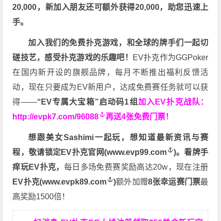
20,000，新加入朋友还可额外获得20,000，助您迅速上
手。
加入我们的免费扑克游戏，和全球的牌手们一起切
磋技艺，感受扑克游戏的乐趣吧！
EV扑克作为GGPoker
在国内新开设的旗舰品牌，每月不断推出福利反馈活
动，现在只要成为EV新用户，达成免费赛任务就可以获
得——
“EV专属大宝箱”启动码1组
加入EV扑克战队：
http://evpk7.com/96088
再送4张免费门票！
想跟美女Sashimi一起玩，
想知道最新资讯与赛
程，
敬请锁定EV扑克官网(
www.evp99.com
)。
看牌手
痒玩EV扑克，
每日多场免费赛奖励高达20w，现在注册
EV扑克(
www.evpk89.com
)
额外加赠
8张幸运赛门票
最
高奖励1500倍！