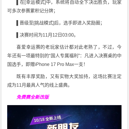
▌
在
[幸运模式]中，系统将自动全下决出胜负，玩家
可多次参赛累积记分牌；
▌
晋级至[挑战模式]后，选手即进入奖励圈；
▌
决赛时间为11月12日03:00。
喜爱幸运赛的老玩家估计都对此老熟了，不过，今
年还有一项最特别的“国人专属福利”：凡进入决赛桌的中
国选手，即赠iPhone 17 Pro Max一支！
既有丰厚奖励，又有实物大奖加持，这场比赛注定
成为11月最具人气的线上盛典。
免费赛全新改版