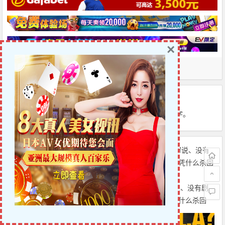
×
所属分类：
扑克新闻
版权声明：
本站原创文章，于2025年11月2日
07:57:22
，由
6up扑克之星
发表，共 4979 字。
【EV扑克】WSOP主赛事“拖时
【EV扑克】没有解说、没有剧
间门”：为躺赚2万美金，他磨了
本，这档扑克节目凭什么杀回
整整17分钟
CBS黄金档？