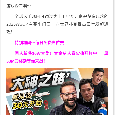
游戏查看噢～
全球选手现已可通过线上卫星赛，赢得梦寐以求的
2025WSOP主赛事门票，向世界扑克最高殿堂发起进
攻！
特别加码～每日免费席位赛
国人斩获
10W
大奖！
赏金猎人赛火热开打中 丰厚
50M刀奖励等你来战！