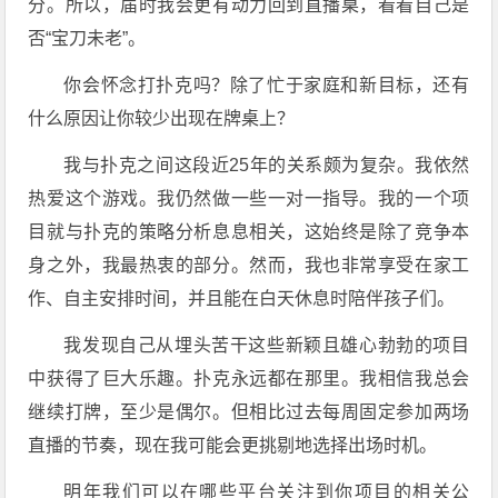
分。所以，届时我会更有动力回到直播桌，看看自己是
否“宝刀未老”。
你会怀念打扑克吗？除了忙于家庭和新目标，还有
什么原因让你较少出现在牌桌上？
我与扑克之间这段近25年的关系颇为复杂。我依然
热爱这个游戏。我仍然做一些一对一指导。我的一个项
目就与扑克的策略分析息息相关，这始终是除了竞争本
身之外，我最热衷的部分。然而，我也非常享受在家工
作、自主安排时间，并且能在白天休息时陪伴孩子们。
我发现自己从埋头苦干这些新颖且雄心勃勃的项目
中获得了巨大乐趣。扑克永远都在那里。我相信我总会
继续打牌，至少是偶尔。但相比过去每周固定参加两场
直播的节奏，现在我可能会更挑剔地选择出场时机。
明年我们可以在哪些平台关注到你项目的相关公