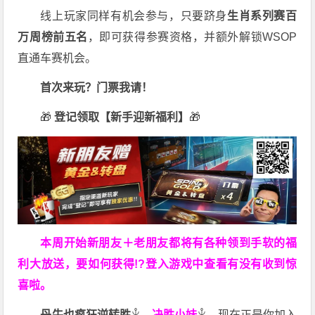
线上玩家同样有机会参与，只要跻身
生肖系列赛百
万周榜前五名
，即可获得参赛资格，并额外解锁WSOP
直通车赛机会。
首次来玩？门票我请！
🎁
登记领取【新手迎新福利】
🎁
本周开始新朋友＋老朋友都将有各种领到手软的福
利大放送，要如何获得!?登入游戏中查看有没有收到惊
喜啦。
丹牛也疯狂逆转胜
，
决胜小妹
，现在正是你加入