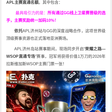
APL主赛直通名额
。其中包含：
最具吸引力的是：
所有通过
GG
线上卫星赛晋级的选
手，主赛奖励统一加码
10%
！
依托
APL济州站与GG的深度战略合作，这项世界级
顶级赛事资源也正式落地亚洲赛场。
APL济州岛站赛事期间，现场同步开启“
荣耀之路
—
WSOP
直通专场
”赛事，冠军将获得价值1万刀的2026年
拉斯维加斯WSOP主赛门票一张！