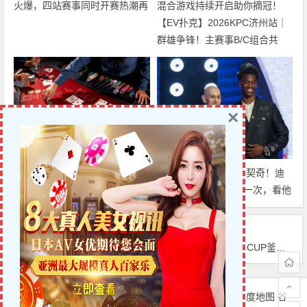
火爆，四站赛事同时开赛热潮再
起
【EV扑克】2026KPC济州站｜
群雄争锋！主赛事B/C组合共
407人次参赛52人晋级，张达森/
赵洪军分别登顶小组CL，多场
混合游戏持续开启助你摘冠！
×
【EV扑克】小盲位的慢性毒
迈博体育 状元叫板东契奇！迪
药：为什么你的ATo总在这里输
班萨：我想亲自防他一次，看他
钱？
是不是真的那么慢
上一篇
下一篇
【EV扑克】限时活动：Go for Gold黄金&转盘全新活动上线，总奖池$1,000,000等你来挑战
【EV扑克】Super CUP釜山站｜中国选手CEN MINGRUI闯进三星杯决赛桌收获第五名
文章导航
Copyright © 6UP扑克中文网 版权所有.
站点地图
百度地图
谷