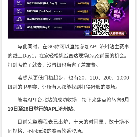
与此同时，在GG你可以直接参加APL济州站主赛事
的线上Day1，在家轻松挑战直达现场Day2前圈的机会。
打到席位了就去，没晋级也当省了差旅费。
若想从更低门槛起步，也有20、110、200、1,000
级别的卫星赛，让所有人都能找到打得舒服的赛场。
随着APT台北站的成功收场，接下来焦点将转向
6
月
19
日至
28
日举行的
APL
济州站
。
目前完整赛程表已出炉，十天的时间里，数十场不
同规格、不同玩法的赛事轮番登场。