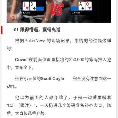
01 跟得懵逼，赢得离谱
根据PokerNews的现场记录，事情的经过是这样
的：
Cowell
在前面位置直接将约250,000的筹码推入池
中，宣布全下。
坐在小盲位的
Scott Coyle
——完全没有注意到这一
动作。
他以为前面的人都弃牌了，于是一边嘴里喊着
“Call（跟注）”，一边扔进几个筹码准备补齐大盲。随
后，大盲位选手弃牌。