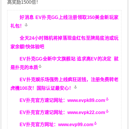
高奖励1500倍！
好消息 EV扑克GG上线注册领取350美金新玩家
礼包！
全天24小时随机将掉落现金红包至牌局底池或玩
家余额!快体验吧
EV扑克GG
全新中文旗舰站
追求高EV
的决定
就
是扑克的本质
EV扑克娱乐场强势上线疯狂送钱，注册免费转老
虎機100次！国际认证最安心！
EV扑克官方速记网址：
www.evpk89.com
EV扑克官方速记网址：
www.evpk22.com
EV扑克官方网址：
www.evp99.com