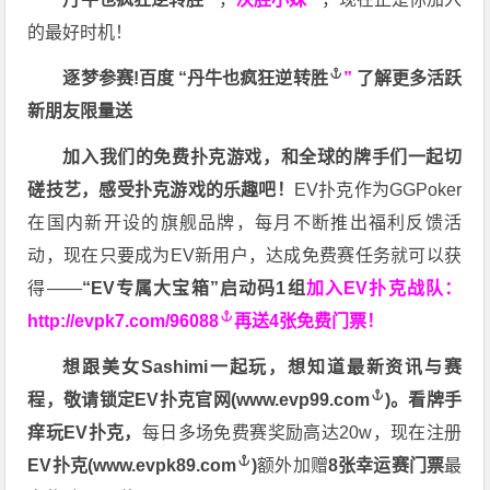
的最好时机！
逐梦参赛!百度 “
丹牛也疯狂逆转胜
”
了解更多
活跃
新朋友限量送
加入我们的免费扑克游戏，和全球的牌手们一起切
磋技艺，感受扑克游戏的乐趣吧！
EV扑克作为GGPoker
在国内新开设的旗舰品牌，每月不断推出福利反馈活
动，现在只要成为EV新用户，达成免费赛任务就可以获
得——
“EV专属大宝箱”启动码1组
加入EV扑克战队：
http://evpk7.com/96088
再送4张免费门票！
想跟美女Sashimi一起玩，
想知道最新资讯与赛
程，
敬请锁定EV扑克官网(
www.evp99.com
)。
看牌手
痒玩EV扑克，
每日多场免费赛奖励高达20w，现在注册
EV扑克(
www.evpk89.com
)
额外加赠
8张幸运赛门票
最