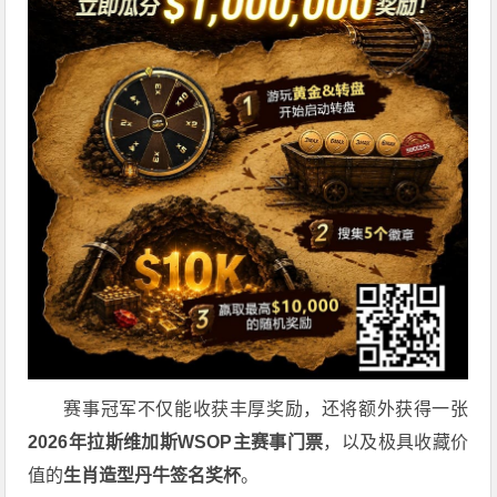
赛事冠军不仅能收获丰厚奖励，还将额外获得一张
2026
年拉斯维加斯
WSOP
主赛事门票
，以及极具收藏价
值的
生肖造型丹牛签名奖杯
。