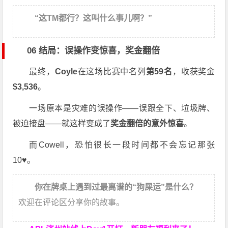
“这TM都行？这叫什么事儿啊？”
06 结局：误操作变惊喜，奖金翻倍
最终，
Coyle
在这场比赛中名列
第59名
，收获奖金
$3,536
。
一场原本是灾难的误操作——误跟全下、垃圾牌、
被迫接盘——就这样变成了
奖金翻倍的意外惊喜
。
而Cowell，恐怕很长一段时间都不会忘记那张
10♥。
你在牌桌上遇到过最离谱的“狗屎运”是什么？
欢迎在评论区分享你的故事。