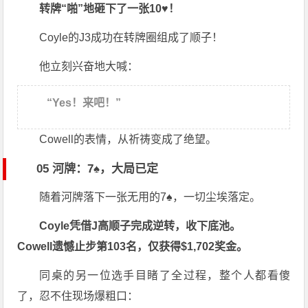
转牌“啪”地砸下了一张10♥！
Coyle的J3成功在转牌圈组成了顺子！
他立刻兴奋地大喊：
“Yes！来吧！”
Cowell的表情，从祈祷变成了绝望。
05 河牌：7♠，大局已定
随着河牌落下一张无用的7♠，一切尘埃落定。
Coyle凭借J高顺子完成逆转，收下底池。
Cowell遗憾止步第103名，仅获得$1,702奖金。
同桌的另一位选手目睹了全过程，整个人都看傻
了，忍不住现场爆粗口：