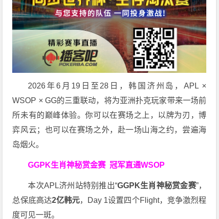
2026年6月19日至28日，韩国济州岛，APL ×
WSOP × GG的三重联动，将为亚洲扑克玩家带来一场前
所未有的巅峰体验。
你可以在赛场之上，以牌为刃，博
弈风云；也可以在赛场之外，赴一场山海之约，尝遍海
岛烟火。
GGPK生肖神秘赏金赛
冠军直通WSOP
本次APL济州站特别推出“
GGPK
生肖神秘赏金赛
”，
总保底高达
2
亿韩元
，Day 1设置四个Flight，竞争激烈程
度可见一斑。