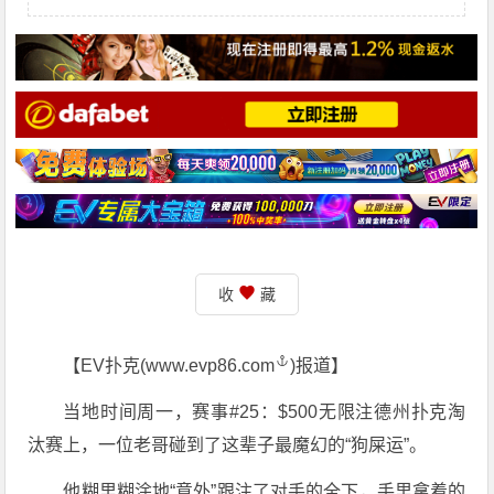
收
藏
【EV扑克(
www.evp86.com
)报道】
当地时间周一，赛事#25：$500无限注德州扑克淘
汰赛上，一位老哥碰到了这辈子最魔幻的“狗屎运”。
他糊里糊涂地“意外”跟注了对手的全下，手里拿着的