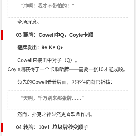
“冲啊！我才不带怕的！”
全场屏息。
03 翻牌：Cowell中Q，Coyle卡顺
翻牌发出：9♣ K♥ Q♦
Cowell直接击中对子（Q）。
Coyle则获得了一个
卡顺听牌
——需要一张10才能成顺。
领先的Cowell看着牌面，忍不住向荷官祈祷：
“天啊，千万别来那张牌……”
然而，扑克之神显然更喜欢恶作剧。
04 转牌：10♥！垃圾牌秒变顺子