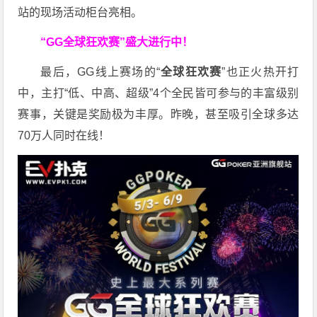
站的现场活动柜台亮相。
“GG全球狂欢赛”盛大进行中！
最后，GG线上赛场的“
全球狂欢赛
”也正火热开打
中，主打“低、中高、超级”4个全民皆可参与的丰富级别
赛事，关键是奖励极为丰厚。
昨晚，甚至吸引全球多达
70万人同时在线！