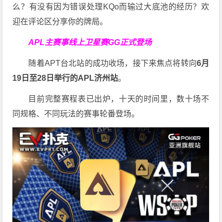
么？有没有因为错误处理KQo而输过大底池的经历？欢
迎在评论区分享你的牌局。
APL主赛事线上卫星赛
GG正式登场
随着APT台北站的成功收场，接下来焦点将转向
6
月
19
日至
28
日举行的
APL
济州站
。
目前完整赛程表已出炉，十天的时间里，数十场不
同规格、不同玩法的赛事轮番登场。