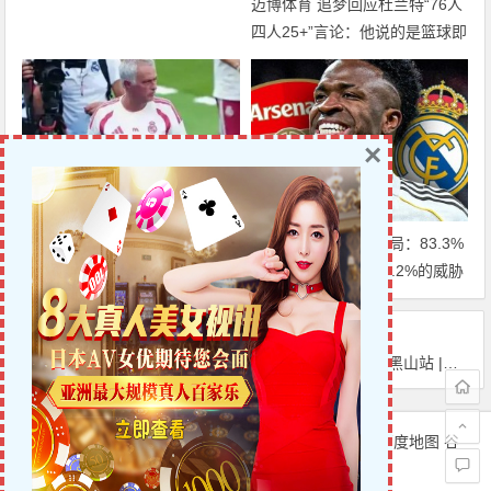
迈博体育 追梦回应杜兰特“76人
四人25+”言论：他说的是篮球即
得分，但别拿他和詹姆斯作比较
×
皇马今夏“雷厉风行”：迪奥曼德
维尼修斯续约博弈终局：83.3%
1.4亿加盟，维尼修斯续约在
留皇马，但阿森纳22.2%的威胁
即，阿森纳“声东击西”策略落
真实存在，大发体育助力你的致
空，大发体育助力你的致富之
富之路！
上一篇
下一篇
路！
【EV扑克】USOP下龙湾站第四日 | 432人次鏖战迷你主赛A/B组，国人选手吴成杉CL领跑全场、王辰Scl紧随其后进入DAY2
【EV扑克】Triton黑山站 | 不可思议的ADRIAN MATEOS激情夺冠，豪取640万刀！
文章导航
Copyright © 6UP扑克中文网 版权所有.
站点地图
百度地图
谷
歌地图