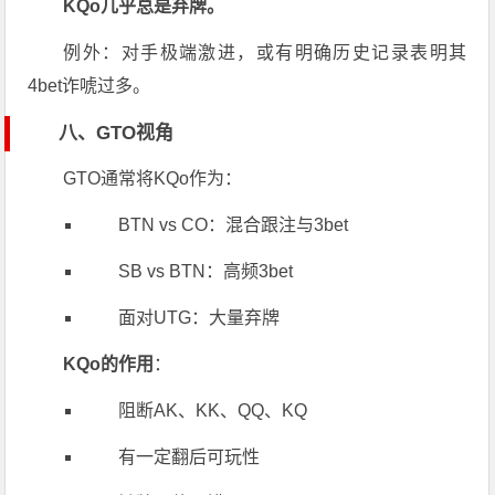
KQo几乎总是弃牌。
例外：对手极端激进，或有明确历史记录表明其
4bet诈唬过多。
八、GTO视角
GTO通常将KQo作为：
BTN vs CO：混合跟注与3bet
SB vs BTN：高频3bet
面对UTG：大量弃牌
KQo的作用
：
阻断AK、KK、QQ、KQ
有一定翻后可玩性