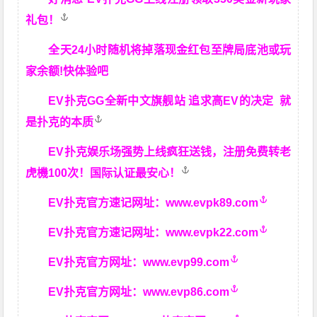
礼包！
全天24小时随机将掉落现金红包至牌局底池或玩
家余额!快体验吧
EV扑克GG
全新中文旗舰站
追求高EV
的决定
就
是扑克的本质
EV扑克娱乐场强势上线疯狂送钱，注册免费转老
虎機100次！国际认证最安心！
EV扑克官方速记网址：
www.evpk89.com
EV扑克官方速记网址：
www.evpk22.com
EV扑克官方网址：
www.evp99.com
EV扑克官方网址：
www.evp86.com