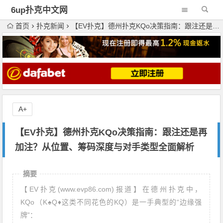
6up扑克中文网
首页
扑克新闻
【EV扑克】德州扑克KQo决策指南：跟注还是再加注？从位置、筹码深度与对手类型全面解析
A+
【EV扑克】德州扑克KQo决策指南：跟注还是再
加注？从位置、筹码深度与对手类型全面解析
摘要
【EV扑克(www.evp86.com)报道】在德州扑克中，
KQo（K♠Q♦这类不同花色的KQ）是一手典型的“边缘强
牌”：