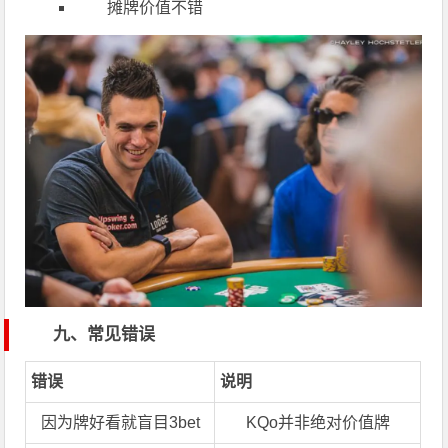
摊牌价值不错
九、常见错误
错误
说明
因为牌好看就盲目3bet
KQo并非绝对价值牌