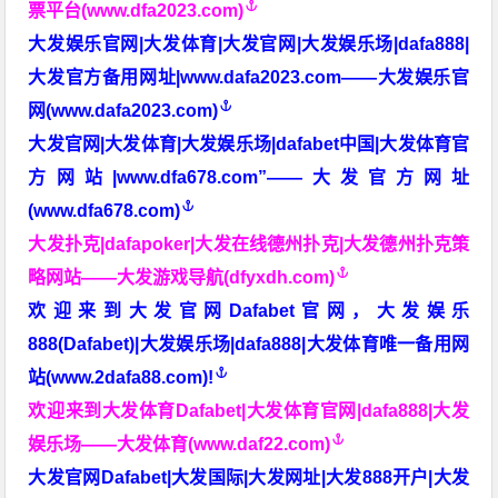
票平台(www.dfa2023.com)
大发娱乐官网|大发体育|大发官网|大发娱乐场|dafa888|
大发官方备用网址|www.dafa2023.com——大发娱乐官
网(www.dafa2023.com)
大发官网|大发体育|大发娱乐场|dafabet中国|大发体育官
方网站|www.dfa678.com”——大发官方网址
(www.dfa678.com)
大发扑克|dafapoker|大发在线德州扑克|大发德州扑克策
略网站——大发游戏导航(dfyxdh.com)
欢迎来到大发官网Dafabet官网，大发娱乐
888(Dafabet)|大发娱乐场|dafa888|大发体育唯一备用网
站(www.2dafa88.com)!
欢迎来到大发体育Dafabet|大发体育官网|dafa888|大发
娱乐场——大发体育(www.daf22.com)
大发官网Dafabet|大发国际|大发网址|大发888开户|大发