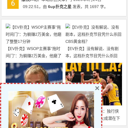
09:22:51
，由
6up扑克之星
发表，共 1697 字。
【EV扑克】WSOP主赛事“拖时
【EV扑克】没有解说、没有剧
间门”：为躺赚2万美金，他磨了
本，这档扑克节目凭什么杀回
整整17分钟
CBS黄金档？
×
迈博体育 巴萨中场竞争白热
克莱·汤普森去向成谜：独行侠
化：卡萨多彻底沦为边缘人，沙
有意交易，湖人&热火成潜在下
特高薪邀约引发去留两难
家，大发体育助力你的致富之