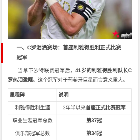
一、C罗泪洒赛场：首座利雅得胜利正式比赛
冠军
当拿下沙特联赛冠军后，
41岁的利雅得胜利队长C
罗热泪盈眶
。这个冠军对于葡萄牙巨星而言意义重大。
里程碑
说明
利雅得胜利生涯
3年半以来
首座正式比赛冠军
职业生涯冠军总数
第37冠
俱乐部冠军总数
第34冠