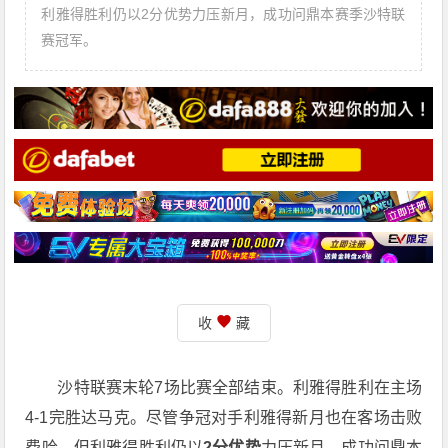
利雅得胜利仍以2分优势力压新月，成功问鼎本赛季沙特联
赛冠军。
收
藏
沙特联赛末轮7场比赛全部结束。利雅得胜利在主场
4-1完胜达马克。尽管争冠对手利雅得新月也在客场击败
费哈，但利雅得胜利仍以
2分优势
力压新月，成功问鼎本