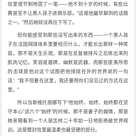
信里很节制地提了一笔——他不到十岁的时候，有些比
赛甚至不让黑人孩子进俱乐部。“这是他最早聊到的话题
之一。”然后她就没再往下写了。
但你能感受到那些没写出来的东西——一个黑人孩
子在法国网球体系里要经历什么，才能长出那样一种笑
容。那不是天生乐观，那是在反复被排斥之后练出来的
肌肉记忆。笑容是盾牌，幽默是武器，而那些匪夷所思
的击球是他对这个试图把他排除在外的世界说的一句
话：“我不但要在这里，我还要用你们没见过的方式在这
里。”
所以当斯维托丽娜写下“他始终、始终、始终都在坚
守本心”这六个“始终”的时候，那不是妻子的煽情，那是
她亲眼看到一个人是怎样二十年如一日地拒绝被世界规
训。这是整封信里最温柔也最坚硬的部分。