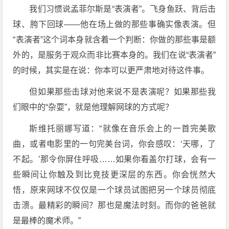
我们习惯说孟菲尔斯是“表演者”。飞身鱼跃、背后击
球、胯下回球——他在场上做的那些事确实像表演。但
“表演者”这个词本身就含着一个判断：你做的那些事是额
外的，是服务于观众而非比赛本身的。我们在说“表演者”
的时候，其实是在说：你本可以更严肃地对待这件事。
但如果那些击球对他来说不是表演呢？如果那些我
们眼中的“杂耍”，就是他理解网球的方式呢？
斯维托丽娜写道：“就像在音乐会上的一首完美歌
曲，或者电影里的一句完美台词，你会感叹：‘天哪，了
不起。’那令你屏住呼吸……如果你看盖尔打球，会有一
些瞬间让你触及到比竞技更深层的东西。你会恍然大
悟，原来网球不仅仅是一个球员试图把另一个球员彻底
击溃。最精彩的瞬间？那也是魔法时刻。而你的爸爸就
是最棒的魔术师。”