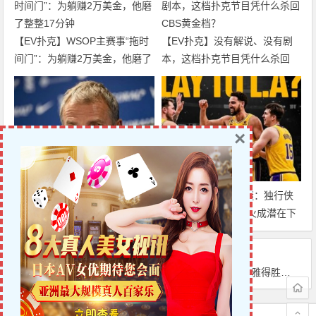
【EV扑克】WSOP主赛事“拖时
【EV扑克】没有解说、没有剧
间门”：为躺赚2万美金，他磨了
本，这档扑克节目凭什么杀回
整整17分钟
CBS黄金档？
×
迈博体育 巴萨中场竞争白热
克莱·汤普森去向成谜：独行侠
化：卡萨多彻底沦为边缘人，沙
有意交易，湖人&热火成潜在下
特高薪邀约引发去留两难
家，大发体育助力你的致富之
路！
上一篇
下一篇
【EV扑克】Phil Ivey征战WSOP：这位WPT全球大使的最高奖金都有多少？
沙特联赛收官：利雅得胜利时隔7年夺冠，C罗热泪盈眶斩获生涯第37冠，大发体育助力你的致富之路！
文章导航