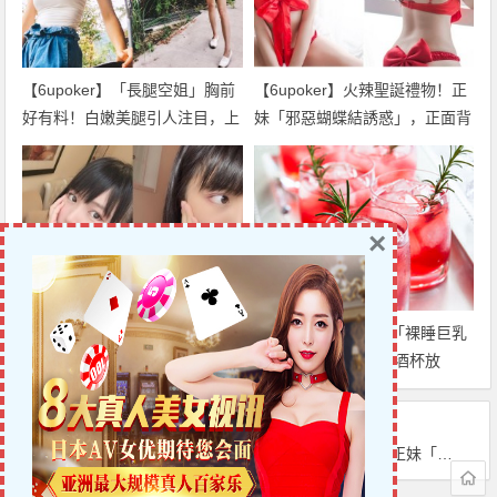
【6upoker】「長腿空姐」胸前
【6upoker】火辣聖誕禮物！正
好有料！白嫩美腿引人注目，上
妹「邪惡蝴蝶結誘惑」，正面背
圍也來勢洶洶！
面尺度都好大！
×
【6upoker】15歲現正高一！奇
【6upoker】南台灣「裸睡巨乳
蹟歌姬「鈴木杏奈」天籟嗓音讓
妹」！胸大到能夠「酒杯放
人秒醉 馬尾制服造型更是讓人
奶」！更愛乳壓桌面～讓人快要
暴動
覺醒了…
上一篇
下一篇
【6upoker】男友視角好幸福！祈錦鈅小背心下「渾圓G奶」若隱若現，回眸一笑超甜美～
【6upoker】高雄正妹「張楚曼」碼頭邊性感濕身！「34E雪乳+蜜桃長腿」比例辣到不行！