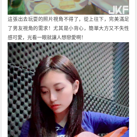
這張出去玩耍的照片視角不得了，從上往下，完美滿足
了男友視角的需求！尤其是小背心，簡單大方又不失性
感可愛，光看一眼就讓人想戀愛啊！