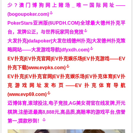
少?澳门博狗网上赌场_唯一国际网址——
(bogoupoker.com)
PokerStars亚洲版(6UPDH.COM)全球最大德州扑克平
台，发牌公正，与世界玩家同台竞技
大发扑克|dafapoker|大发在线德州扑克|大发德州扑克策
略网站——大发游戏导航(dfyxdh.com)
EV扑克|EV扑克官网|EV扑克娱乐场|EV扑克游戏——EV
扑克下载(www.evpks.com)
EV扑克|EV扑克官网|EV扑克娱乐场|EV扑克体育|EV扑
克游戏网址发布页——EV扑克体育导航
(www.evp69.com)
迈博体育,滚球投注,电子竞技,AG美女荷官在线发牌,开元
棋牌,注册送最高8,888元,高品质,高赔率的游戏平台,信誉
第一,提款秒到！