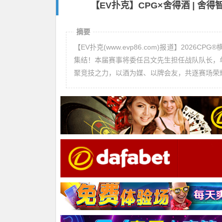
【EV扑克】CPG×舍得酒 | 
摘要
【EV扑克(www.evp86.com)报道】202
集结！本届赛事将委任吕文先生担任战队队长，
聚竞技之力，以酒为媒、以牌会友，共逐赛场荣