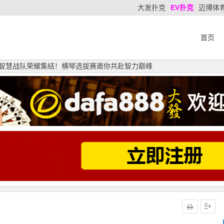
大发扑克
EV扑克
迈博体
首页
 舍得智慧战队荣耀集结！横琴选拔赛邀你共赴智力巅峰