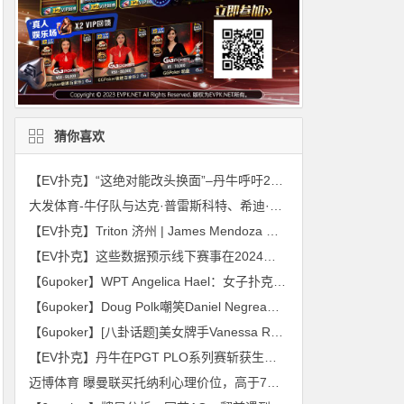
猜你喜欢
【EV扑克】“这绝对能改头换面”–丹牛呼吁2026年WSOP推改革
大发体育-牛仔队与达克·普雷斯科特、希迪·兰姆的合同混战，大发助力你的致富之路！
【EV扑克】Triton 济州 | James Mendoza 首秀 SHRS，勇夺 WPT Global Slam 冠军
【EV扑克】这些数据预示线下赛事在2024会愈加火爆！
【6upoker】WPT Angelica Hael：女子扑克峰会“为女性考虑得更多”
【6upoker】Doug Polk嘲笑Daniel Negreanu模仿Bob Marley
【6upoker】[八卦话题]美女牌手Vanessa Rousso参加真人秀《老大哥》第十七季，有可能第一个被淘汰？
【EV扑克】丹牛在PGT PLO系列赛斩获生涯第11个PGT奖杯 1.5万变8000万 Phil Hellmuth遗憾错过
迈博体育 曝曼联买托纳利心理价位，高于7000万或放弃