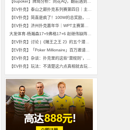
【6upoker】​牌局分析：同花AQ，翻前遇到加注和3bet，怎么办？
【EV扑克】泰山之巅扑克系列赛第四日｜主赛预选赛收官，丙组丁组双箭齐发，刘鹏带领180人闯入复赛，刘鹏，黄星灿分获丙/丁组CL
【EV扑克】简直是疯了！100W的总奖励，史上最大规模的免费赛居然来了！
【EV扑克】济州扑克嘉年华｜WPT主赛第一轮总参赛人数定格667人228人晋级 REN JUNJIE 52.9W兼顾C组和总记分榜首
大发体育-杨瀚森17+9弗格17+6 赵继伟缺阵青岛力擒辽宁，大发助力你的致富之路！
【EV扑克】讨论 |《赌王之王 2》的五个潜在情节
【EV扑克】「Poker Millionaire」百万邀请赛引爆亚洲扑克圈！
【EV扑克】杂谈：扑克里的这些“潜规则”，你知道哪些？
【EV扑克】玩法：不清楚这六点真相就去玩线下扑克简直就是去送钱！