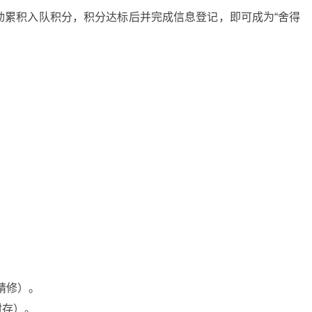
动累积入队积分，积分达标后并完成信息登记，即可成为“舍得
精修）。
封存）。