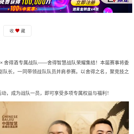
收
藏
PG × 舍得酒专属战队——舍得智慧战队荣耀集结！本届赛事将委
副队长，一同带领战队队员并肩参赛。以舍得之名，聚竞技之
活动，成为战队一员，即可享受多项专属权益与福利！