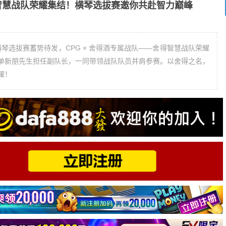
舍得智慧战队荣耀集结！横琴选拔赛邀你共赴智力巅峰
6CPG®横琴选拔赛蓄势待发，CPG × 舍得酒专属战队——舍得智慧战队荣耀
单新朋先生担任副队长，一同带领战队队员并肩参赛。以舍得之名，
耀！