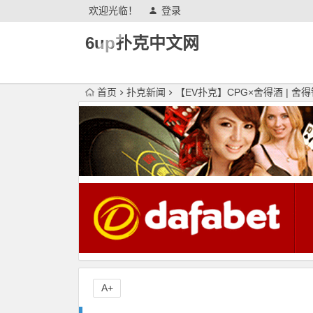
欢迎光临！
登录
6up扑克中文网
首页
扑克新闻
【EV扑克】CPG×舍得酒 |
A+