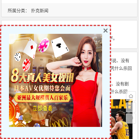
所属分类：
扑克新闻
×
版权声明：
本站原创文章，于2025年9月27日
06:27:48
，由
6up扑克之星
发表，共 4754 字。
【EV扑克】WSOP主赛事“拖时
【EV扑克】没有解说、没有剧
间门”：为躺赚2万美金，他磨了
本，这档扑克节目凭什么杀回
整整17分钟
CBS黄金档？