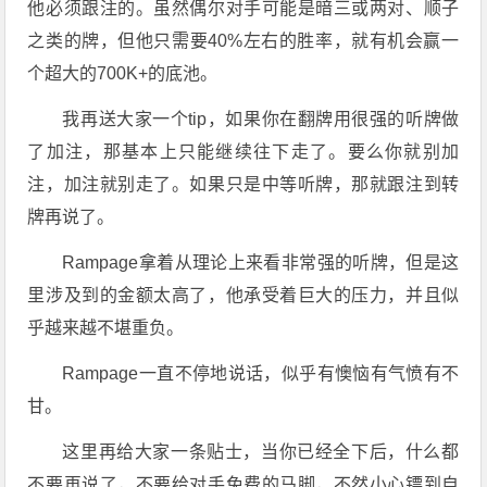
他必须跟注的。虽然偶尔对手可能是暗三或两对、顺子
之类的牌，但他只需要40%左右的胜率，就有机会赢一
个超大的700K+的底池。
我再送大家一个tip，如果你在翻牌用很强的听牌做
了加注，那基本上只能继续往下走了。要么你就别加
注，加注就别走了。如果只是中等听牌，那就跟注到转
牌再说了。
Rampage拿着从理论上来看非常强的听牌，但是这
里涉及到的金额太高了，他承受着巨大的压力，并且似
乎越来越不堪重负。
Rampage一直不停地说话，似乎有懊恼有气愤有不
甘。
这里再给大家一条贴士，当你已经全下后，什么都
不要再说了，不要给对手免费的马脚，不然小心镖到自