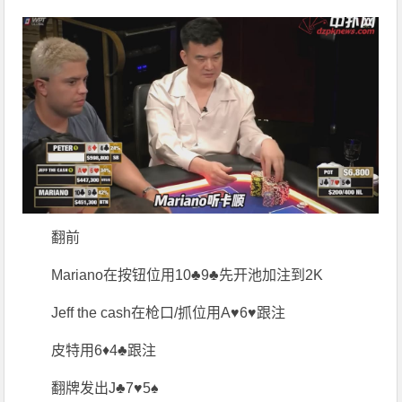
翻前
Mariano在按钮位用10♣9♣先开池加注到2K
Jeff the cash在枪口/抓位用A♥6♥跟注
皮特用6♦4♣跟注
翻牌发出J♣7♥5♠