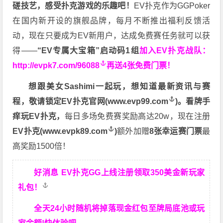
磋技艺，感受扑克游戏的乐趣吧！
EV扑克作为GGPoker
在国内新开设的旗舰品牌，每月不断推出福利反馈活
动，现在只要成为EV新用户，达成免费赛任务就可以获
得——
“EV专属大宝箱”启动码1组
加入EV扑克战队：
http://evpk7.com/96088
再送4张免费门票！
想跟美女Sashimi一起玩，
想知道最新资讯与赛
程，
敬请锁定EV扑克官网(
www.evp99.com
)。
看牌手
痒玩EV扑克，
每日多场免费赛奖励高达20w，现在注册
EV扑克(
www.evpk89.com
)
额外加赠
8张幸运赛门票
最
高奖励1500倍！
好消息 EV扑克GG上线注册领取350美金新玩家
礼包！
全天24小时随机将掉落现金红包至牌局底池或玩