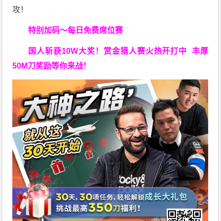
攻！
特别加码～每日免费席位赛
国人斩获
10W
大奖！
赏金猎人赛火热开打中 丰厚
50M刀奖励等你来战！