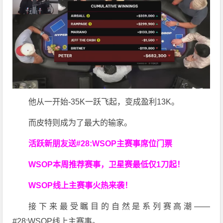
他从一开始-35K一跃飞起，变成盈利13K。
而皮特则成为了最大的输家。
活跃新朋友送#28:WSOP主赛事席位门票
WSOP本周推荐赛事，卫星赛最低仅1刀起！
WSOP线上主赛事火热来袭！
接下来最受瞩目的自然是系列赛高潮——
#28:WSOP线上主赛事。