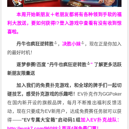
本周开始新朋友＋老朋友都将有各种领到手软的福
利大放送，要如何获得!?登入游戏中查看有没有收到惊
喜啦。
丹牛也疯狂逆转胜
，
决胜小妹
，现在正是你加入
的最好时机！
逐梦参赛!百度 “
丹牛也疯狂逆转胜
”
了解更多
活跃
新朋友限量送
加入我们的免费扑克游戏，和全球的牌手们一起切
磋技艺，感受扑克游戏的乐趣吧！
EV扑克作为GGPoker
在国内新开设的旗舰品牌，每月不断推出福利反馈活
动，现在只要成为EV新用户，达成免费赛任务就可以获
得——
“EV专属大宝箱”启动码1组
加入EV扑克战队：
http://evpk7.com/96088
再送4张免费门票！