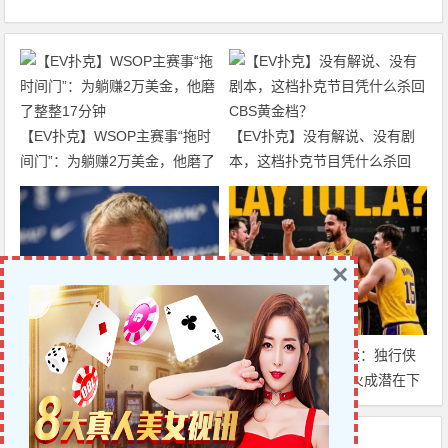
【EV扑克】WSOP主赛事“拖时
【EV扑克】没有解说、没有剧
间门”：为躺赚2万美金，他磨了
本，这档扑克节目凭什么杀回
整整17分钟
CBS黄金档？
×
迈博体育 巴萨中场竞争白热
克莱·汤普森去向成谜：独行侠
化：卡萨多彻底沦为边缘人，沙
有意交易，湖人&热火成潜在下
特高薪邀约引发去留两难
家，大发体育助力你的致富之
路！
上一篇
下一篇