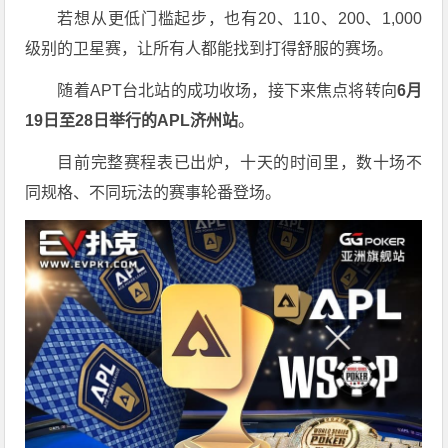
若想从更低门槛起步，也有20、110、200、1,000
级别的卫星赛，让所有人都能找到打得舒服的赛场。
随着APT台北站的成功收场，接下来焦点将转向
6
月
19
日至
28
日举行的
APL
济州站
。
目前完整赛程表已出炉，十天的时间里，数十场不
同规格、不同玩法的赛事轮番登场。