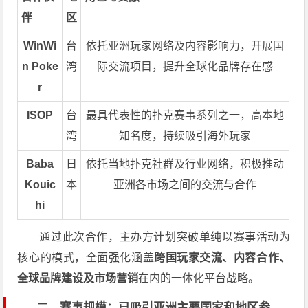
伴
区
WinWi
台
依托亚洲玩家网络及内容影响力，开展国
n Poke
湾
际交流项目，提升全球化品牌存在感
r
ISOP
台
最具代表性的扑克赛事系列之一，高本地
湾
知名度，持续吸引海外玩家
Baba
日
依托当地扑克社群及行业网络，积极推动
Kouic
本
亚洲各市场之间的交流与合作
hi
通过此次合作，主办方计划突破单纯以赛事活动为
核心的模式，全面强化涵盖
跨国玩家交流、内容合作、
全球品牌建设及市场营销
在内的一体化平台战略。
二、赛事规模：已吸引亚洲主要国家和地区参