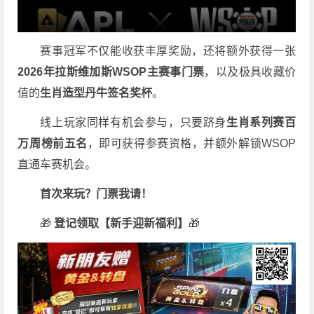
赛事冠军不仅能收获丰厚奖励，还将额外获得一张
2026
年拉斯维加斯
WSOP
主赛事门票
，以及极具收藏价
值的
生肖造型丹牛签名奖杯
。
线上玩家同样有机会参与，只要跻身
生肖系列赛百
万周榜前五名
，即可获得参赛资格，并额外解锁WSOP
直通车赛机会。
首次来玩？门票我请！
🎁
登记领取【新手迎新福利】
🎁