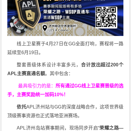
线上卫星赛于4月27日在GG全面打响，赛程将一路
延续至6月19日。
整套晋级体系设计丰富多元，
合计放出
超过200个
APL主赛直通名额
。其中包含：
最具吸引力的是：
所有通过
GG
线上卫星赛晋级的选
手，主赛奖励统一加码
10%
！
依托
APL济州站与GG的深度战略合作，这项世界级
顶级赛事资源也正式落地亚洲赛场。
APL济州岛站赛事期间，现场同步开启“
荣耀之路
—