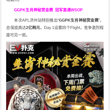
GGPK生肖神秘赏金赛
冠军直通WSOP
本次APL济州站特别推出“
GGPK
生肖神秘赏金赛
”，
总保底高达
2
亿韩元
，Day 1设置四个Flight，竞争激烈程
度可见一斑。