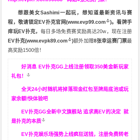
想跟美女Sashimi一起玩，
想知道最新资讯与赛
程，
敬请锁定EV扑克官网(
www.evp99.com
)。
看牌手
痒玩EV扑克，
每日多场免费赛奖励高达20w，现在注册
EV扑克(
www.evpk89.com
)
额外加赠
8张幸运赛门票
最
高奖励1500倍！
好消息 EV扑克GG上线注册领取350美金新玩家
礼包！
全天24小时随机将掉落现金红包至牌局底池或玩
家余额!快体验吧
EV扑克GG
全新中文旗舰站
追求高EV
的决定
就
是扑克的本质
EV扑克娱乐场强势上线疯狂送钱，注册免费转老