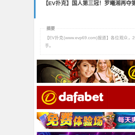
【EV扑克】国人第三冠！罗曦湘再夺第
摘要
【EV扑克(www.evp69.com)报道】各位
手。