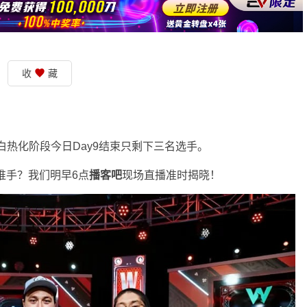
收
藏
入白热化阶段今日Day9结束只剩下三名选手。
死谁手？我们明早6点
播客吧
现场直播准时揭晓！