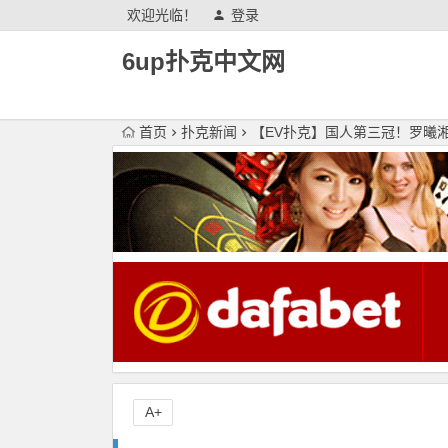
欢迎光临！
登录
6up扑克中文网
首页
扑克新闻
【EV扑克】国人第三冠！罗曦湘
A+