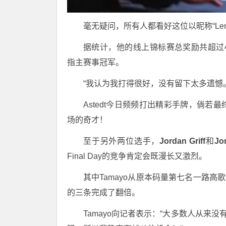
毫无疑问，所有人都看好这位以昵称“Len
据统计，他的线上锦标赛总奖励共超过4,6
指主赛事冠军。
“我认为我打得很好，没有留下太多遗憾。”
Astedt今日频频打出精彩手牌，倘
场的奇才！
至于另外两位选手，
Jordan Griff
和
Jo
Final Day的竞争肯定会既漫长又激烈。
其中Tamayo从原本码量第七名一路高
的三条完成了翻倍。
Tamayo向记者表示：“大多数人从来