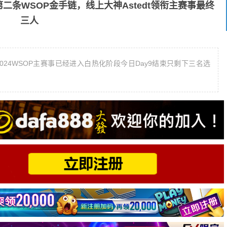
二条WSOP金手链，线上大神Astedt领衔主赛事最终
三人
观众，2024WSOP主赛事已经进入白热化阶段今日Day9结束只剩下三名选