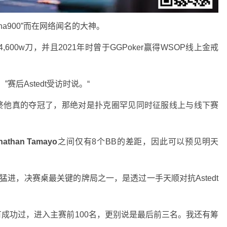
a900”而在网络闻名的大神。
00w刀，并且2021年时曾于GGPoker赢得WSOP线上金戒
赛后Astedt受访时说。“
若最终他真的夺冠了，那绝对是扑克圈罕见同时征服线上与线下赛
nathan Tamayo
之间仅有8个BB的差距，因此可以预见明天
歌猛进，决赛桌最关键的牌局之一，是透过一手天顺对抗Astedt
没有成功过，进入主赛前100名，更别说是最后前三名。我还有筹