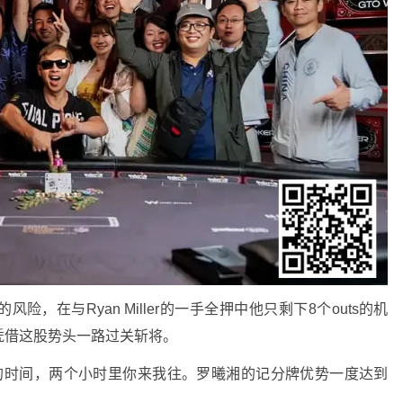
，在与Ryan Miller的一手全押中他只剩下8个outs的机
凭借这股势头一路过关斩将。
斗了很长的时间，两个小时里你来我往。罗曦湘的记分牌优势一度达到