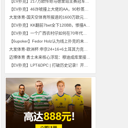
【EV扑克】217万欧传奇马德里站主赛冠军Henrik Hecklen
【EV扑克】46诈唬撞上大佬的AA，90秒蒸发$180,000
大发体育-国天空体育所报道的1600万欧元过于夸张，大发助力你的致富之路！
【EV扑克】KK翻前7bet全下120BB，惨撞AA成为主赛泡沫
【EV扑克】一个广西农村仔如何在70年代赴美成为WSOP冠军？
【6upoker】Fedor Holz认为线上扑克的未来不会出现金融危机
大发体育-欧洲杯:申京24+16+6土耳其力克瑞典 德国轻松晋级，大发助力你的致富之路！
迈博体育 勇士未来核心浮现：穆迪成库里接班人最佳人选
【EV扑克】LPT&DPC | 打破历史记录！开幕赛参赛人数1471人，打破越南各大品牌赛事的开幕赛参赛人数记录！