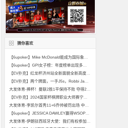
猜你喜欢
【6upoker】Mike McDonald能成为国际象棋大师吗
【6upoker】GPI女子榜：年度榜单出现多位新面孔
【EV扑克】红龙杯济州站全新面貌全新高度！张麦后来居上逆袭斩获主赛事冠军奖杯！圆满结束的同时期待11月嘉年华再会！
【EV扑克】两个牌面，一手J5s，Robbi Jade Lew是如何输掉这个大底池的
大发体育-捧杯！曼联2胜1平保持不败 夺得2025英超夏季赛冠军，大发助力你的致富之路！
【EV扑克】​2024国家杯棋牌职业大师赛宁波站丨一山一寺一故居，民国第一镇
大发体育-李凯尔首秀11+6乔帅被罚出场 中国男篮不敌意大利，大发助力你的致富之路！
【6upoker】JESSICA DAWLEY赢得WSOP女士锦标赛冠军，入账$130,230
大发体育-伊朗驻西班牙大使：我们有权参加2026世界杯，大发助力你的致富之路！