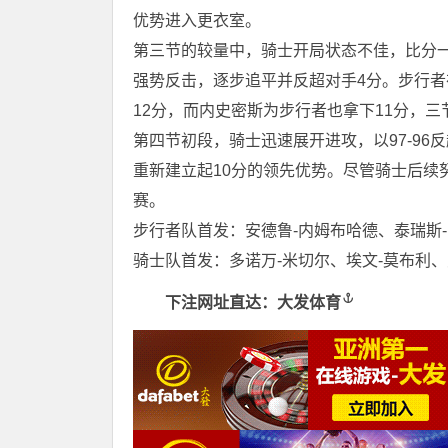
优势进入更衣室。
第三节的较量中，骑士开局状态不佳，比分一
强势反击，逐步追平并反超对手4分。步行
12分，而内史密斯为步行者也拿下11分，三
第四节初段，骑士迅速展开进攻，以97-9
重新建立起10分的领先优势。尽管骑士后续努
赛。
步行者队首发：安德鲁-内姆布哈德、泰瑞斯-
骑士队首发：多诺万-米切尔、埃文-莫布利、
下注网址直达：
大发体育