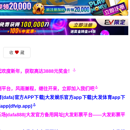
收
藏
欢度新年，获取高达3888元奖金！
测平台，风雨兼程，继往开来，立即加入我们吧
体育(dafa)官方APP下载|大发娱乐官方app下载|大发体育app下
(dfvip.app)
场|dafa888|大发官方备用网址|大发彩票平台——大发彩票平