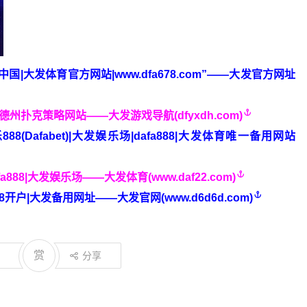
t中国|大发体育官方网站|www.dfa678.com”——大发官方网址
发德州扑克策略网站——大发游戏导航(dfyxdh.com)
8(Dafabet)|大发娱乐场|dafa888|大发体育唯一备用网站
888|大发娱乐场——大发体育(www.daf22.com)
8开户|大发备用网址——大发官网(www.d6d6d.com)
赏
分享