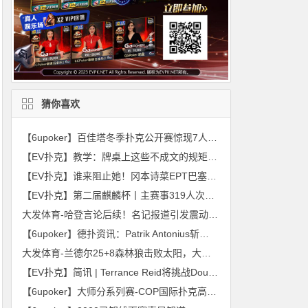
猜你喜欢
【6upoker】百佳塔冬季扑克公开赛惊现7人平分奖金底池赛事
【EV扑克】教学：牌桌上这些不成文的规矩，其实很多人都不懂
【EV扑克】谁来阻止她！冈本诗菜EPT巴塞罗那站女子赛再夺一冠
【EV扑克】第二届麒麟杯丨主赛事319人次参赛丨共79人晋级复赛 林先生398500记分牌领跑C组 Kitty 171500记分牌领跑C+组
大发体育-哈登言论后续！名记报道引发震动，大发助力你的致富之路！
【6upoker】德扑资讯：Patrik Antonius斩获PAPC €10,200锦标赛冠军，入账€78,100
大发体育-兰德尔25+8森林狼击败太阳，大发助力你的致富之路！
【EV扑克】简讯 | Terrance Reid将挑战Doug Polk
【6upoker】大师分系列赛-COP国际扑克高记分牌锦标赛介绍