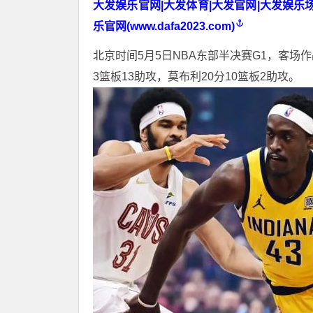
大发娱乐官网|大发体育|大发官网|大发娱乐场|da
乐官网(www.dafa2023.com)
北京时间5月5日NBA东部半决赛G1，客场作
3篮板13助攻，莫布利20分10篮板2助攻。