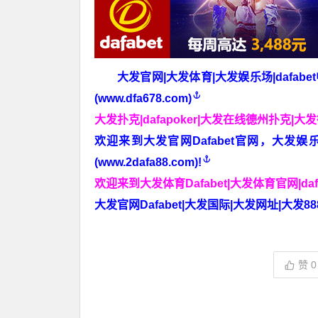
大发官网|大发体育|大发娱乐场|dafabe
(www.dfa678.com)
大发扑克|dafapoker|大发在线德州扑克|大
欢迎来到大发官网Dafabet官网，大发娱乐88
(www.2dafa88.com)!
欢迎来到大发体育Dafabet|大发体育官网|dafa
大发官网Dafabet|大发国际|大发网址|大发88
赞
0