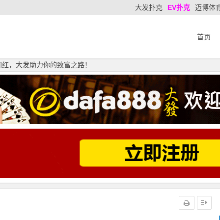
大发扑克
EV扑克
迈博体
首页
门红，大发助力你的致富之路！