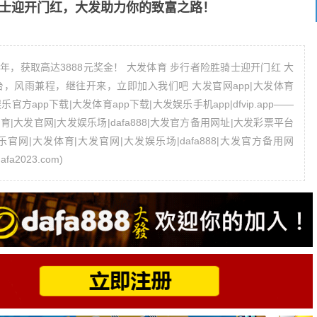
骑士迎开门红，大发助力你的致富之路！
，获取高达3888元奖金！ 大发体育 步行者险胜骑士迎开门红 大
，风雨兼程，继往开来，立即加入我们吧 大发官网app|大发体育
发娱乐官方app下载|大发体育app下载|大发娱乐手机app|dfvip.app——
大发体育|大发官网|大发娱乐场|dafa888|大发官方备用网址|大发彩票平台
大发娱乐官网|大发体育|大发官网|大发娱乐场|dafa888|大发官方备用网
fa2023.com)