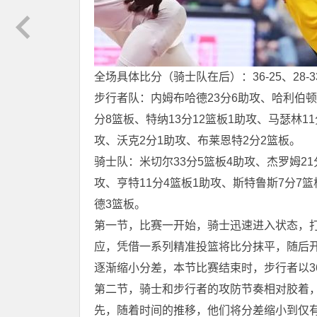
全场具体比分（骑士队在后）：36-25、28-33、
步行者队：内姆布哈德23分6助攻、哈利伯顿2
分8篮板、特纳13分12篮板1助攻、马瑟林1
攻、沃克2分1助攻、布莱恩特2分2篮板。
骑士队：米切尔33分5篮板4助攻、杰罗姆21
攻、亨特11分4篮板1助攻、斯特鲁斯7分7篮
德3篮板。
第一节，比赛一开始，骑士迅速进入状态，打
应，凭借一系列精准投篮将比分抹平，随后开
逐渐缩小分差，本节比赛结束时，步行者以36
第二节，骑士和步行者的攻防节奏相对胶着
先，随着时间的推移，他们将分差缩小到仅有