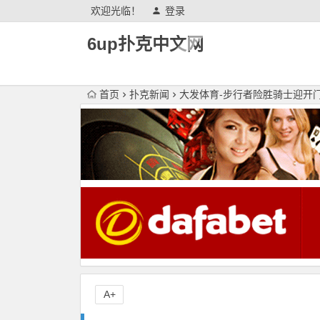
欢迎光临！
登录
6up扑克中文网
首页
扑克新闻
大发体育-步行者险胜骑士迎开
A+