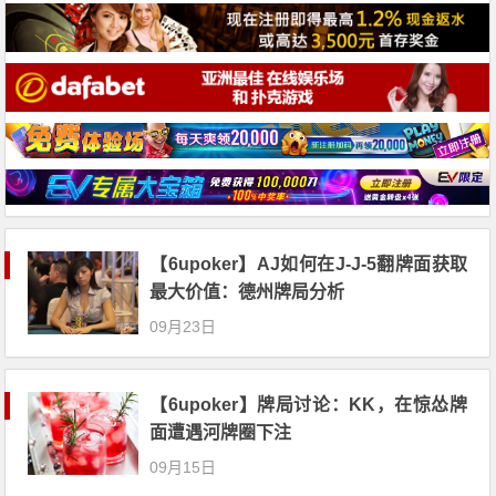
【6upoker】AJ如何在J-J-5翻牌面获取
最大价值：德州牌局分析
09月23日
【6upoker】牌局讨论：KK，在惊怂牌
面遭遇河牌圈下注
09月15日