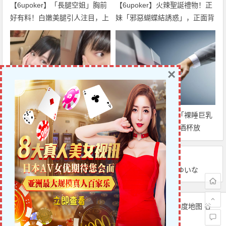
【6upoker】「長腿空姐」胸前
【6upoker】火辣聖誕禮物！正
好有料！白嫩美腿引人注目，上
妹「邪惡蝴蝶結誘惑」，正面背
圍也來勢洶洶！
面尺度都好大！
×
【6upoker】15歲現正高一！奇
【6upoker】南台灣「裸睡巨乳
蹟歌姬「鈴木杏奈」天籟嗓音讓
妹」！胸大到能夠「酒杯放
人秒醉 馬尾制服造型更是讓人
奶」！更愛乳壓桌面～讓人快要
暴動
覺醒了…
上一篇
下一篇
【6upoker】文大「激正姊妹花」太閃耀！絕美顏直搭配性感身材，讓人讚嘆的超完美基因！
【6upoker】ゆいな
文章导航
Copyright © 6UP扑克中文网 版权所有.
站点地图
百度地图
谷
歌地图