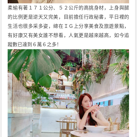
柔瑜有著１７１公分、５２公斤的高挑身材，上身與腿
的比例更是逆天又完美，目前擔任行政秘書，平日裡的
生活也很多采多姿，總在ＩＧ上分享美食及旅遊景點，
有好康又有美女誰不想看，人氣更是越來越高，如今追
蹤數已達到６萬６之多！