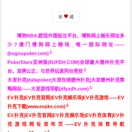
收
藏
博狗NBA,欧冠外围投注平台，博狗网上娱乐网址多
少?澳门博狗网上赌场_唯一国际网址——
(bogoupoker.com)
PokerStars亚洲版(6UPDH.COM)全球最大德州扑克平
台，发牌公正，与世界玩家同台竞技
大发扑克|dafapoker|大发在线德州扑克|大发德州扑克策
略网站——大发游戏导航(dfyxdh.com)
EV扑克|EV扑克官网|EV扑克娱乐场|EV扑克游戏——EV
扑克下载(www.evpks.com)
EV扑克|EV扑克官网|EV扑克娱乐场|EV扑克体育|EV扑
克游戏网址发布页——EV扑克体育导航