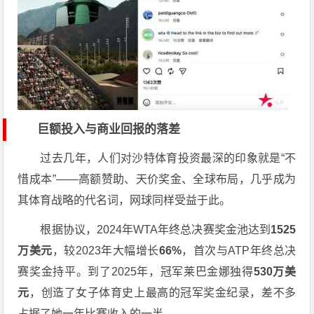
巨额投入与商业回报的落差
过去几年，人们对沙特体育投资最深的印象就是“不
惜成本”——高额赞助、天价奖金、全球布局，几乎成为
其体育战略的代名词，网球同样受益于此。
根据协议，2024年WTA年终总决赛奖金池达到
1525
万美元
，较2023年大幅增长
66%
，首次与ATP年终总决
赛奖金持平。到了2025年，冠军莱巴金娜独得
530万美
元
，创造了女子体育史上最高的冠军奖金纪录，差不多
占据了她一年比赛收入的一半。