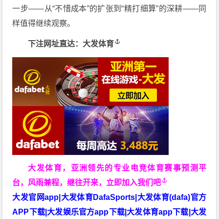
一步——从“不惜成本”的扩张到“精打细算”的深耕——同
样值得继续观察。
下注网址直达：
大发体育
大发体育，亚洲领先的专业电竞体育赛事预测平
台，风雨兼程，继往开来，立即加入我们吧
大发官网app|大发体育DafaSports|大发体育(dafa)官方
APP下载|大发娱乐官方app下载|大发体育app下载|大发