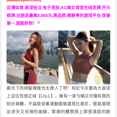
迈博体育,滚球投注,电子竞技,AG美女荷官在线发牌,开元
棋牌,注册送最高8,888元,高品质,高赔率的游戏平台,信誉
第一,提款秒到！
晨光下的綁髮模樣也太撩人了吧！柯尼今天要為大家送
上這位性感正妹【Lily.L】，擁有一身勻稱又玲瓏有致的
姣好美體，不論是穿著運動服裝還是比基尼，都能展現
出逆天又狂辣的曲線，緊緻的體態搭上那張清甜的臉