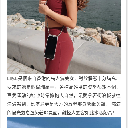
Lily.L是個來自香港的高人氣美女，對於體態十分講究、
要求的她是個瑜珈高手，各種高難度的姿勢都難不倒，
喜愛運動的她也時常擁抱大自然，最愛拿著衝浪板就往
海邊報到，比基尼更是大方的放曬那身緊緻美體， 滿滿
的陽光氣息渲染著IG頁面，難怪人氣會如此水漲船高！