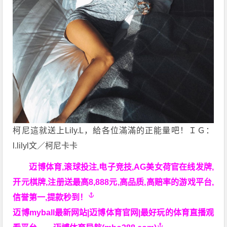
柯尼這就送上Lily.L，給各位滿滿的正能量吧！ＩＧ：
l.lilyl文／柯尼卡卡
迈博体育,滚球投注,电子竞技,AG美女荷官在线发牌,
开元棋牌,注册送最高8,888元,高品质,高赔率的游戏平台,
信誉第一,提款秒到！
迈博myball最新网站|迈博体育官网|最好玩的体育直播观