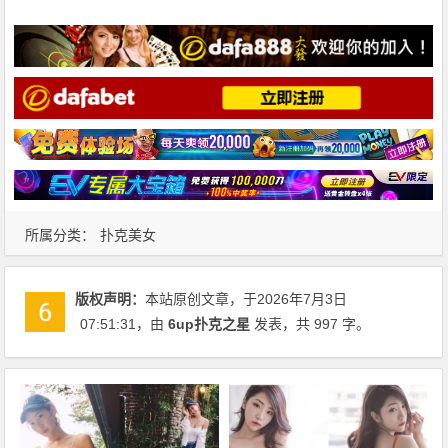
所属分类：
扑克美女
版权声明：
本站原创文章，于2026年7月3日
07:51:31
，由
6up扑克之星
发表，共 997 字。