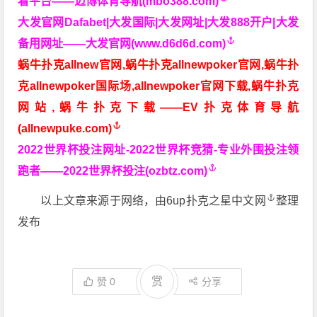
看平台——迈博体育导航(mbo388.com)
大发官网Dafabet|大发国际|大发网址|大发888开户|大发
备用网址——大发官网(www.d6d6d.com)
蜗牛扑克allnew官网,蜗牛扑克allnewpoker官网,蜗牛扑
克allnewpoker国际场,allnewpoker官网下载,蜗牛扑克
网站,蜗牛扑克下载——EV扑克体育导航
(allnewpuke.com)
2022世界杯投注网址-2022世界杯竞猜-专业外围投注领
跑者——2022世界杯投注(ozbtz.com)
以上文章来源于网络，由
6up扑克之星中文网
整理
发布
赏
赞
0
分享