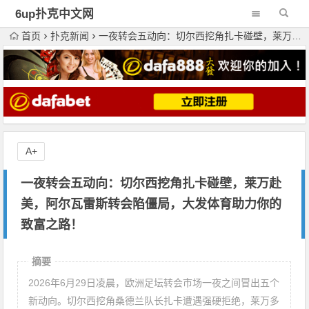
6up扑克中文网
首页
扑克新闻
一夜转会五动向：切尔西挖角扎卡碰壁，莱万赴美，阿尔瓦雷斯转会陷僵局，大发体育助力你的致富之路！
A+
一夜转会五动向：切尔西挖角扎卡碰壁，莱万赴
美，阿尔瓦雷斯转会陷僵局，大发体育助力你的
致富之路！
摘要
2026年6月29日凌晨，欧洲足坛转会市场一夜之间冒出五个
新动向。切尔西挖角桑德兰队长扎卡遭遇强硬拒绝，莱万多