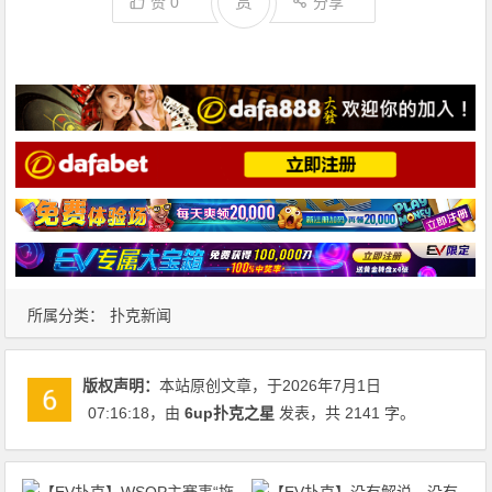
赏
赞
0
分享
所属分类：
扑克新闻
版权声明：
本站原创文章，于2026年7月1日
07:16:18
，由
6up扑克之星
发表，共 2141 字。