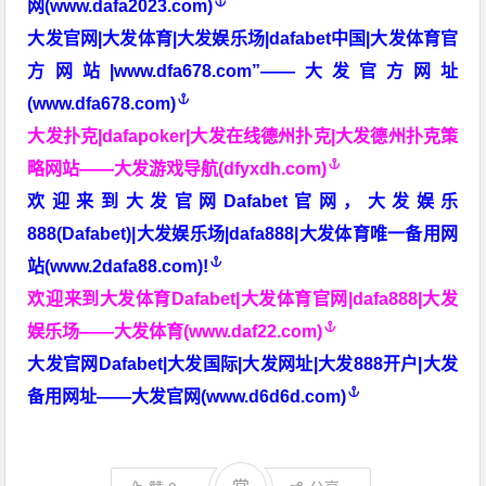
网(www.dafa2023.com)
大发官网|大发体育|大发娱乐场|dafabet中国|大发体育官
方网站|www.dfa678.com”——大发官方网址
(www.dfa678.com)
大发扑克|dafapoker|大发在线德州扑克|大发德州扑克策
略网站——大发游戏导航(dfyxdh.com)
欢迎来到大发官网Dafabet官网，大发娱乐
888(Dafabet)|大发娱乐场|dafa888|大发体育唯一备用网
站(www.2dafa88.com)!
欢迎来到大发体育Dafabet|大发体育官网|dafa888|大发
娱乐场——大发体育(www.daf22.com)
大发官网Dafabet|大发国际|大发网址|大发888开户|大发
备用网址——大发官网(www.d6d6d.com)