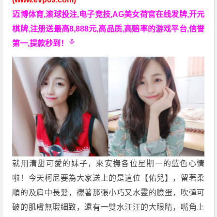
迈博体育,滚球投注,电子竞技,AG美女荷官在线发牌,开元
棋牌,注册送最高8,888元,高品质,高赔率的游戏平台,信誉
第一,提款秒到！
就用清甜可愛的妹子，來安撫各位星期一的藍色心情
啦！今天柯尼要為大家送上的是這位【佑兒】，留著柔
順的及肩中長髮，襯著那張小巧又水靈的臉蛋，吹彈可
破的肌膚無瑕細致，還有一雙水汪汪的大眼睛，嘴角上