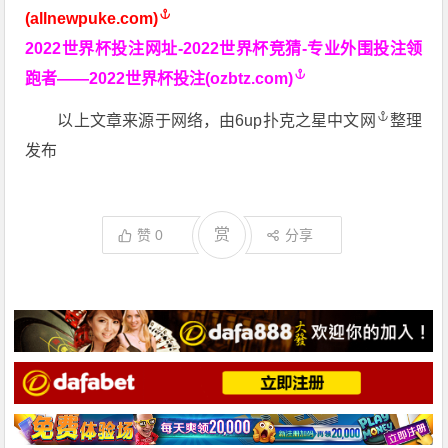
(allnewpuke.com)
2022世界杯投注网址-2022世界杯竞猜-专业外围投注领
跑者——2022世界杯投注(ozbtz.com)
以上文章来源于网络，由
6up扑克之星中文网
整理
发布
赏
赞
0
分享