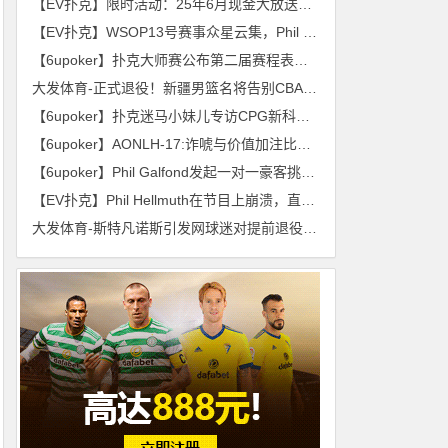
【EV扑克】限时活动：25年6月现金大放送狂撒1,200万美金！
【EV扑克】WSOP13号赛事众星云集，Phil Ivey和丹牛携手晋级！中国选手领衔12号赛事Day1！
【6upoker】扑克大师赛公布第二届赛程表，短牌扑克名列其中
大发体育-正式退役！新疆男篮名将告别CBA赛场，大发助力你的致富之路！
【6upoker】扑克迷马小妹儿专访CPG新科冠军——林蔚！
【6upoker】AONLH-17:诈唬与价值加注比率中增加的复杂化因素
【6upoker】Phil Galfond发起一对一豪客挑战赛
【EV扑克】Phil Hellmuth在节目上崩溃，直接摔麦愤然离场
大发体育-斯特凡诺斯引发网球迷对提前退役的猜测，大发助力你的致富之路！