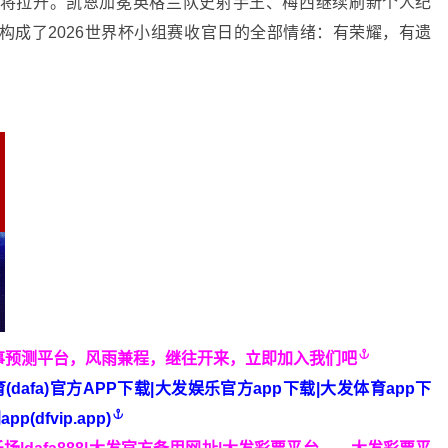
将拉开。凯恩加冕英格兰队史射手王、梅西继续刷新个人纪
构成了2026世界杯小组赛收官日的全部情绪：有荣耀，有遗
事预测平台，风雨兼程，继往开来，立即加入我们吧
体育(dafa)官方APP下载|大发娱乐官方app下载|大发体育app下
(dfvip.app)