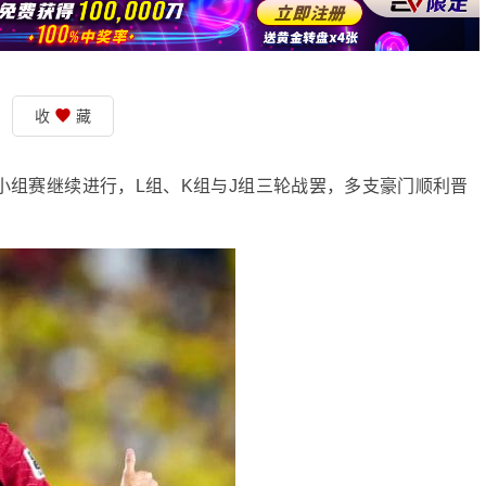
收
藏
杯小组赛继续进行，L组、K组与J组三轮战罢，多支豪门顺利晋