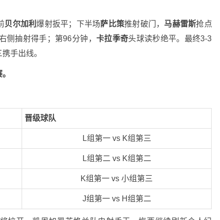
前
贝尔加利
爆射扳平；下半场
萨比策
推射破门，
马赫雷斯
抢点
右侧抽射得手；第96分钟，
卡拉季奇
头球读秒绝平。最终3-3
三携手出线。
赛。
晋级球队
L组第一 vs K组第三
L组第二 vs K组第二
K组第一 vs 小组第三
J组第一 vs H组第二