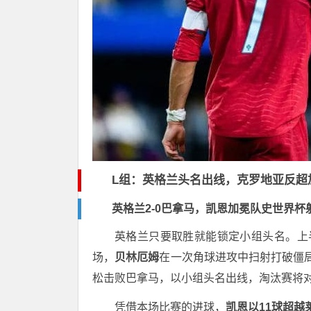
L组：英格兰头名出线，克罗地亚反超
英格兰2-0巴拿马，凯恩加冕队史世界杯
英格兰只要取胜就能锁定小组头名。上
场，
贝林厄姆
在一次角球进攻中扫射打破僵
松击败巴拿马，以小组头名出线，淘汰赛将
凭借本场比赛的进球，
凯恩以11球超