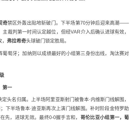
契奇
禁区外轰出贴地斩破门。下半场第70分钟后迎来高潮——
，主裁判第一时间认定越位，但经VAR介入后确认进球有效，
攻，
弗拉希奇
头球破门锁定胜局。
阵葡萄牙；加纳则以成绩最好的小组第三身份出线，淘汰赛对
级
、第一
决定头名归属。上半场阿里亚斯射门被鲁本·内维斯门线解围，
堵；下半场鲁本·迪亚斯再次上演门线解围。补时阶段金特罗助
在先，进球无效。最终0-0握手言和，
哥伦比亚小组第一，葡