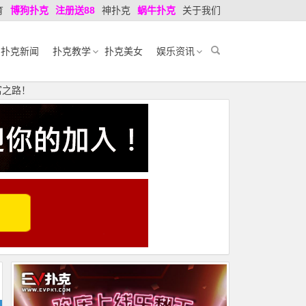
育
博狗扑克
注册送88
神扑克
蜗牛扑克
关于我们
扑克新闻
扑克教学
扑克美女
娱乐资讯
富之路！