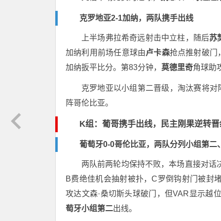
克罗地亚2-1加纳，两队携手出线
上半场弗拉希奇远射击中立柱，随后
苏
加纳利用前场任意球由
卢卡森
抢点推射破门
加纳扳平比分。第83分钟，
莫德里奇
角球助
克罗地亚以小组第二晋级，淘汰赛将对
阵哥伦比亚。
K组：葡哥携手出线，民主刚果逆转晋
葡萄牙0-0哥伦比亚，两队分列小组第二
两队前两轮均保持不败，本场直接对话
B费绝佳机会抽射被扑，C罗倒钩射门被封
攻达文森·桑切斯头球破门，但VAR显示越位
萄牙小组第二
出线。