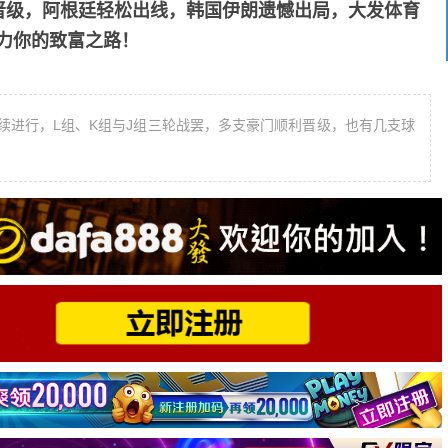
名晋级，阿根廷轻松出线，韩国伊朗遗憾出局，大发体育
力你的致富之路！
继续进行，L组、K组与J组三轮战罢，多支豪门顺利晋级，也有几支球