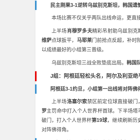
民主刚果3-1逆转乌兹别克斯坦，韩国遗
本场比赛不仅关乎两队出线命运，更直
上半场
肖穆罗多夫
精彩吊射助乌兹别克
维萨
点球扳平，
马耶莱
门前抢点反超，补时阶
以成绩最好的小组第三晋级。
乌兹别克斯坦三战全败垫底出局。
韩国
J组：阿根廷轻松头名，阿尔及利亚绝
阿根廷3-1约旦，小组第一出线将对阵佛
上半场
洛塞尔索
禁区前定位球直接破门
罗
主罚命中打入个人世界杯首球。下半场塔
破门，打入个人世界杯
第19球
，继续刷新历
对阵佛得角。