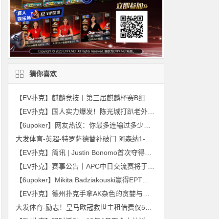
猜你喜欢
【EV扑克】麒麟竞技丨第三届麒麟杯赛B组122人次参赛 选手飞飞以329000记分牌领衔27人晋级
【EV扑克】国人实力爆发！陈光城打趴老外狂揽80w，独家分享「扑克秘诀」
【6upoker】网友热议：你最多连输过多少场？
大发体育-英超-特罗萨德替补破门 阿森纳1-2遭维拉读秒绝杀，大发助力你的致富之路！
【EV扑克】简讯 | Justin Bonomo首次夺得扑克大师赛冠军，赢得33.3万美元奖金
【EV扑克】赛事公告丨APC中日交流赛将于11月30至12月3日在大阪举办！
【6upoker】Mikita Badziakouski赢得EPT冠军头衔
【EV扑克】德州扑克手拿AK杂色的贪婪与恐惧
大发体育-励志！皇马欧冠救世主租借费仅50万欧，大发助力你的致富之路！