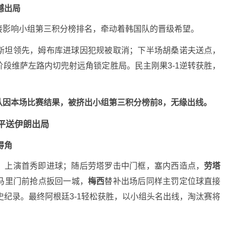
憾出局
接影响小组第三积分榜排名，牵动着韩国队的晋级希望。
斯坦领先，姆布库进球因犯规被取消；下半场胡桑诺夫送点，
段维萨左路内切兜射远角锁定胜局。民主刚果3-1逆转获胜，
队因本场比赛结果，被挤出小组第三积分榜前8，无缘出线。
平送伊朗出局
得角
，上演首秀即进球；随后劳塔罗击中门框，塞内西造点，
劳塔
马里门前抢点扳回一城，
梅西
替补出场后同样主罚定位球直接
史纪录。最终阿根廷3-1轻松获胜，以小组头名出线，淘汰赛将