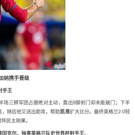
加纳携手晋级
射手王
半场三狮军团占据绝对主动，轰出9脚射门却未能破门；下半
局，随后他又送出助攻，帮助
凯恩
扩大比分。最终英格兰2-0轻
对阵民主刚果。
越莱因克尔，独享英格兰队史世界杯射手王
。