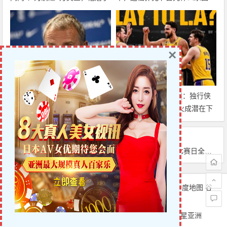
整整17分钟
CBS黄金档？
×
迈博体育 巴萨中场竞争白热
克莱·汤普森去向成谜：独行侠
化：卡萨多彻底沦为边缘人，沙
有意交易，湖人&热火成潜在下
特高薪邀约引发去留两难
家，大发体育助力你的致富之
路！
上一篇
下一篇
【EV扑克】All in姐Britney Jing：扑克圈最火神秘女玩家！2026身价、生涯与WSOP争议全解析
2026世界杯第16比赛日全景前瞻：法挪头名之争，西乌冠军对决，三支亚足联球队末轮求生，大发体育助力你的致富之路！
文章导航
Copyright © 6UP扑克中文网 版权所有.
站点地图
百度地图
谷
歌地图
6UP|6UP扑克中文网|扑克之星|Pokerstars|扑克之星亚洲