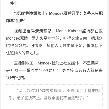
一件事。
“反派”剧本砸脸上？Moncek赛后开团：某些人只配
蹲草“狙击”
视频里看得清清楚楚，Martin Kabrhel整场都在跟
Moncek死磕。两人火星撞地球，打得又浪又凶，把观众
喂得饱饱的。可惜桌上其他人明显电量不足，根本接不
住这俩人的疯劲儿。
直播刚收工，Moncek就杀上社交媒体，不是哭穷，
是开喷——嫌牌局“不够劲儿”，更直接点名有人就是来
“狙击”他的。
“以后超过$1/$3的常规桌，不是我亲手挑的对
手，老子坚决不上。常规桌里我不当活靶子。”