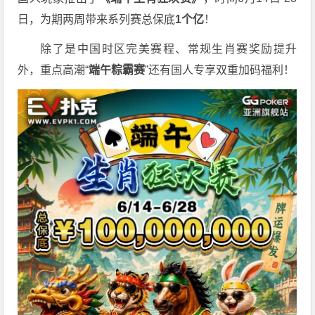
日，为期两周带来系列赛总保底
1
个亿
！
除了是中国时区完美赛程、常规生肖赛奖励提升
外，重点高潮“
端午粽霸赛
”还有国人专享双重加码福利！