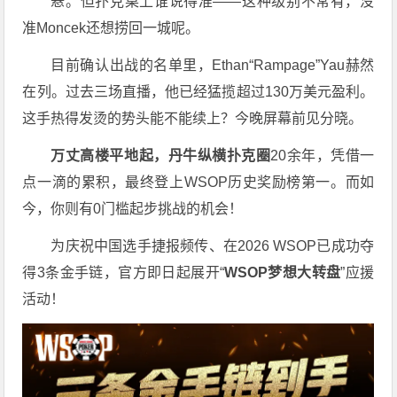
悬。但扑克桌上谁说得准——这种级别不常有，没
准Moncek还想捞回一城呢。
目前确认出战的名单里，Ethan“Rampage”Yau赫然
在列。过去三场直播，他已经猛揽超过130万美元盈利。
这手热得发烫的势头能不能续上？今晚屏幕前见分晓。
万丈高楼平地起，丹牛纵横扑克圈
20余年，凭借一
点一滴的累积，最终登上WSOP历史奖励榜第一。而如
今，你则有0门槛起步挑战的机会！
为庆祝中国选手捷报频传、在2026 WSOP已成功夺
得3条金手链，官方即日起展开“
WSOP
梦想大转盘
”应援
活动！