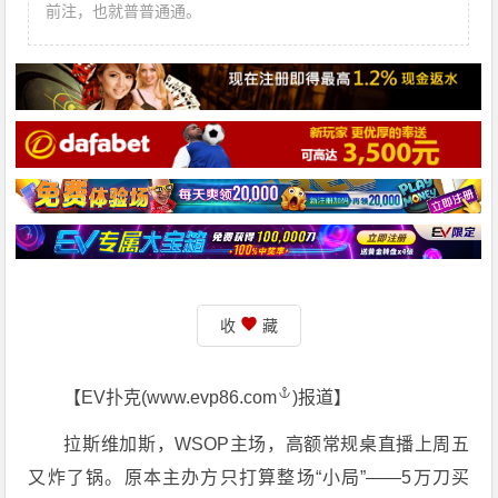
前注，也就普普通通。
收
藏
【EV扑克(
www.evp86.com
)报道】
拉斯维加斯，WSOP主场，高额常规桌直播上周五
又炸了锅。原本主办方只打算整场“小局”——5万刀买