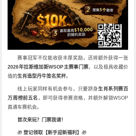
赛事冠军不仅能收获丰厚奖励，还将额外获得一张
2026
年拉斯维加斯
WSOP
主赛事门票
，以及极具收藏价
值的
生肖造型丹牛签名奖杯
。
线上玩家同样有机会参与，只要跻身
生肖系列赛百
万周榜前五名
，即可获得参赛资格，并额外解锁WSOP
直通车赛机会。
首次来玩？门票我请！
🎁
登记领取【新手迎新福利】
🎁