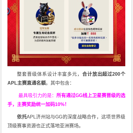
整套晋级体系设计丰富多元，
合计放出
超过200个
APL主赛直通名额
。其中包含：
最具吸引力的是：
所有通过
GG
线上卫星赛晋级的选
手，主赛奖励统一加码
10%
！
依托
APL济州站与GG的深度战略合作，这项世界级
顶级赛事资源也正式落地亚洲赛场。