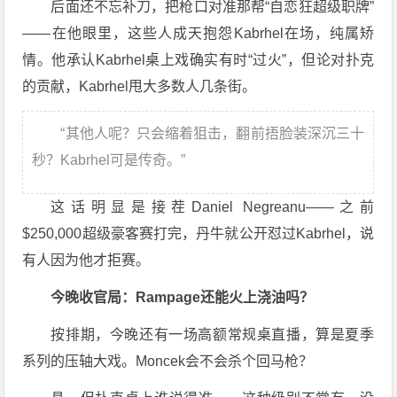
后面还不忘补刀，把枪口对准那帮“自恋狂超级职牌”
——在他眼里，这些人成天抱怨Kabrhel在场，纯属矫
情。他承认Kabrhel桌上戏确实有时“过火”，但论对扑克
的贡献，Kabrhel甩大多数人几条街。
“其他人呢？只会缩着狙击，翻前捂脸装深沉三十
秒？Kabrhel可是传奇。”
这话明显是接茬Daniel Negreanu——之前
$250,000超级豪客赛打完，丹牛就公开怼过Kabrhel，说
有人因为他才拒赛。
今晚收官局：Rampage还能火上浇油吗？
按排期，今晚还有一场高额常规桌直播，算是夏季
系列的压轴大戏。Moncek会不会杀个回马枪？