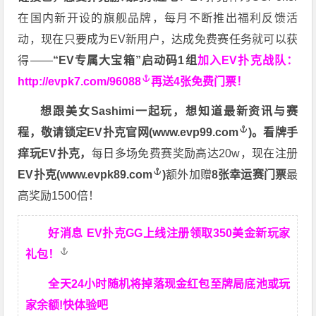
在国内新开设的旗舰品牌，每月不断推出福利反馈活
动，现在只要成为EV新用户，达成免费赛任务就可以获
得——
“EV专属大宝箱”启动码1组
加入EV扑克战队：
http://evpk7.com/96088
再送4张免费门票！
想跟美女Sashimi一起玩，
想知道最新资讯与赛
程，
敬请锁定EV扑克官网(
www.evp99.com
)。
看牌手
痒玩EV扑克，
每日多场免费赛奖励高达20w，现在注册
EV扑克(
www.evpk89.com
)
额外加赠
8张幸运赛门票
最
高奖励1500倍！
好消息 EV扑克GG上线注册领取350美金新玩家
礼包！
全天24小时随机将掉落现金红包至牌局底池或玩
家余额!快体验吧