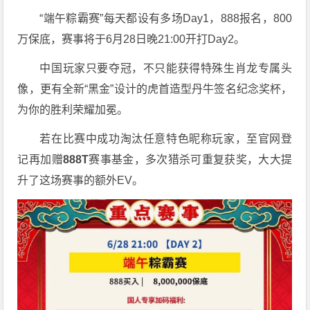
“端午粽霸赛”每天都设有多场Day1，888报名，800
万保底，赛事将于6月28日晚21:00开打Day2。
中国玩家只要夺冠，不只能获得特殊生肖龙专属头
像，更有全新“黑金”设计的虎首造型丹牛签名纪念奖杯，
为你的胜利荣耀加冕。
若在比赛中成功淘汰任意特色昵称玩家，至官网登
记再加赠
888T
赛事基金，多次猎杀可重复获奖，大大提
升了这场赛事的额外EV。