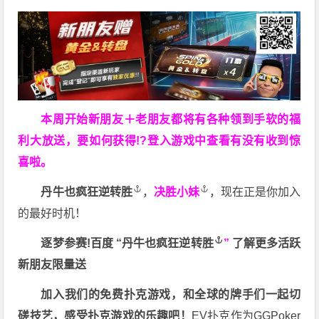
本周开始新朋友＋老朋友都将有各种领到手软的福
利大放送，要如何获得!?登入游戏中查看有没有收到惊
喜啦。
丹牛也疯狂逆转胜
，
决胜小妹
，现在正是你加入
的最好时机！
逐梦参赛!百度 “
丹牛也疯狂逆转胜
”
了解更多
活跃
新朋友限量送
加入我们的免费扑克游戏，和全球的牌手们一起切
磋技艺，感受扑克游戏的乐趣吧！
EV扑克作为GGPoker