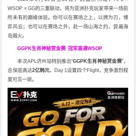
WSOP × GG的三重联动，将为亚洲扑克玩家带来一场前
所未有的巅峰体验。
你可以在赛场之上，以牌为刃，博
弈风云；也可以在赛场之外，赴一场山海之约，尝遍海
岛烟火。
GGPK生肖神秘赏金赛
冠军直通WSOP
本次APL济州站特别推出“
GGPK
生肖神秘赏金赛
”，
总保底高达
2
亿韩元
，Day 1设置四个Flight，竞争激烈程
度可见一斑。