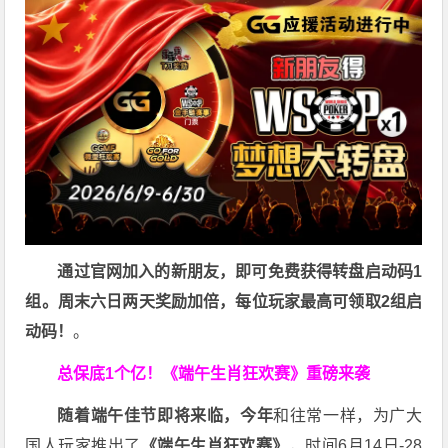
通过官网加入的新朋友，即可免费获得转盘启动码1
组。周末六日两天奖励加倍，每位玩家最高可领取2组启
动码！
。
总保底1个亿！
《端午生肖狂欢赛》重磅来袭
随着端午佳节即将来临，今年
和往常一样，为广大
国人玩家推出了
《端午生肖狂欢赛》
，时间6月14日-28