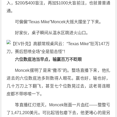
入，$200/$400盲注，再加$1000大盲前注，也就普普通
通。
可偏偏“Texas Mike”Moncek大摇大摆坐了下来。
好家伙，桌子瞬间从温水区跳进火山口。
六位数底池当早点，输赢百万不眨眼
Moncek摆明了是来“撒币”的。整场直播下来，他扎
进去的六位数底池多到数得人眼花。赢也好，输也好，
几十万刀上下翻飞，甚至七个位数晃过去，这老哥连眼
皮都不带哆嗦一下。
等直播红灯熄灭，Moncek账面一片血红——整整亏
了1,471,200美元。可比起钱包瘪下去，他更堵心的是另