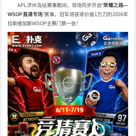
APL济州岛站赛事期间，现场同步开启“
荣耀之路
—
WSOP
直通专场
”赛事，冠军将获得价值1万刀的2026年
拉斯维加斯WSOP主赛门票一张！