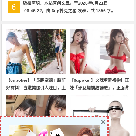
版权声明：
本站原创文章，于2026年6月21日
06:46:32
，由
6up扑克之星
发表，共 1856 字。
【6upoker】「長腿空姐」胸前
【6upoker】火辣聖誕禮物！正
好有料！白嫩美腿引人注目，上
妹「邪惡蝴蝶結誘惑」，正面背
圍也來勢洶洶！
面尺度都好大！
×