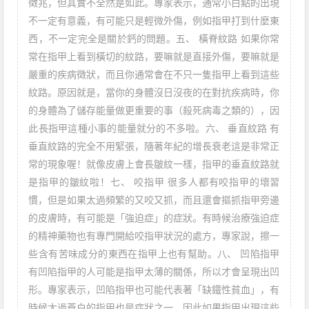
徵兆，但其實不全然是如此。專家表示，通常小白點的出現
不一定有意義，有可能只是輕微外傷，例如指甲打到什麼東
西，不一定完全是關於鈣的問題。五、 橫脊紋路 如果你常
常在指甲上看到橫切的紋路，要嘛就是直接外傷，要嘛就是
嚴重的疾病徵狀，而且你通常會在不只一隻指甲上看到這些
紋路。原因就是，當你的身體沒日沒夜的在對抗疾病時，你
的身體為了儲存能量做更重要的事（殺死病毒之類的），因
此長指甲這種小事的能量就分的不多啦。六、 垂直紋路 有
垂直紋路的完全不用緊張，隨著年紀的增長衰老這是非常正
常的現象喔！就像皮膚上會長皺紋一樣，指甲的垂直紋路就
是指甲的皺紋啦！七、 咬指甲 很多人都有咬指甲的壞習
慣，但是如果太過頻繁的又咬又抓，而且還會摳抓指甲旁邊
的皮膚時，有可能是「強迫症」的症狀。有時候治療強迫症
的精神藥物也有專門開給咬指甲狀況的處方，專家說，擦一
些含有苦味成分的東西在指甲上也有幫助。八、 凹陷指甲
有凹陷指甲的人可能是指甲太薄的關係，所以才會呈現出凹
形。專家表示，凹陷指甲也可能代表著「缺鐵性貧血」，有
時候太過蒼白的指甲也是症狀之一，因此如果指甲出現這些