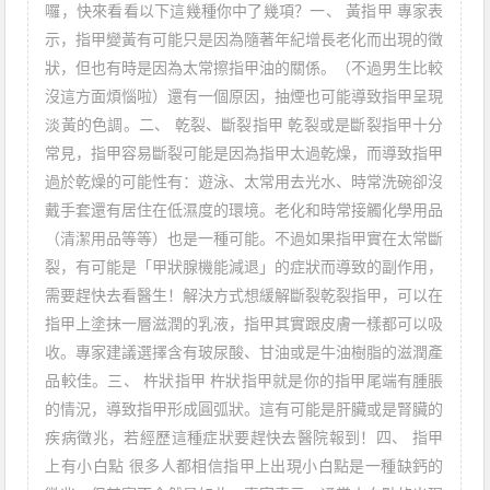
囉，快來看看以下這幾種你中了幾項？一、 黃指甲 專家表
示，指甲變黃有可能只是因為隨著年紀增長老化而出現的徵
狀，但也有時是因為太常擦指甲油的關係。（不過男生比較
沒這方面煩惱啦）還有一個原因，抽煙也可能導致指甲呈現
淡黃的色調。二、 乾裂、斷裂指甲 乾裂或是斷裂指甲十分
常見，指甲容易斷裂可能是因為指甲太過乾燥，而導致指甲
過於乾燥的可能性有：遊泳、太常用去光水、時常洗碗卻沒
戴手套還有居住在低濕度的環境。老化和時常接觸化學用品
（清潔用品等等）也是一種可能。不過如果指甲實在太常斷
裂，有可能是「甲狀腺機能減退」的症狀而導致的副作用，
需要趕快去看醫生！解決方式想緩解斷裂乾裂指甲，可以在
指甲上塗抹一層滋潤的乳液，指甲其實跟皮膚一樣都可以吸
收。專家建議選擇含有玻尿酸、甘油或是牛油樹脂的滋潤產
品較佳。三、 杵狀指甲 杵狀指甲就是你的指甲尾端有腫脹
的情況，導致指甲形成圓弧狀。這有可能是肝臟或是腎臟的
疾病徵兆，若經歷這種症狀要趕快去醫院報到！四、 指甲
上有小白點 很多人都相信指甲上出現小白點是一種缺鈣的