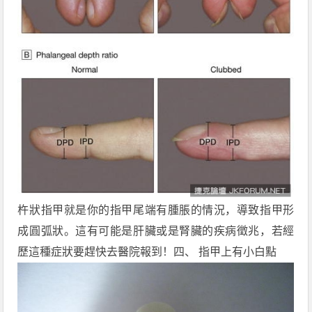
杵狀指甲就是你的指甲尾端有腫脹的情況，導致指甲形
成圓弧狀。這有可能是肝臟或是腎臟的疾病徵兆，若經
歷這種症狀要趕快去醫院報到！四、 指甲上有小白點