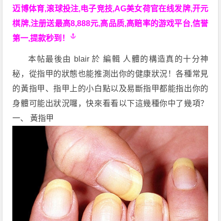
迈博体育,滚球投注,电子竞技,AG美女荷官在线发牌,开元
棋牌,注册送最高8,888元,高品质,高赔率的游戏平台,信誉
第一,提款秒到！
本帖最後由 blair 於 編輯
人體的構造真的十分神
秘，從指甲的狀態也能推測出你的健康狀況！各種常見
的黃指甲、指甲上的小白點以及易斷指甲都能指出你的
身體可能出狀況囉，快來看看以下這幾種你中了幾項？
一、 黃指甲