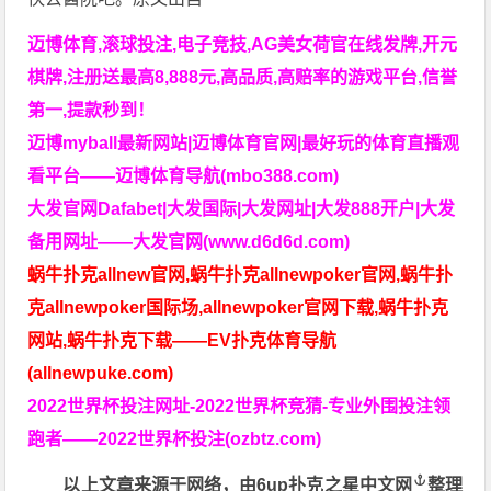
迈博体育,滚球投注,电子竞技,AG美女荷官在线发牌,开元
棋牌,注册送最高8,888元,高品质,高赔率的游戏平台,信誉
第一,提款秒到！
迈博myball最新网站|迈博体育官网|最好玩的体育直播观
看平台——迈博体育导航(mbo388.com)
大发官网Dafabet|大发国际|大发网址|大发888开户|大发
备用网址——大发官网(www.d6d6d.com)
蜗牛扑克allnew官网,蜗牛扑克allnewpoker官网,蜗牛扑
克allnewpoker国际场,allnewpoker官网下载,蜗牛扑克
网站,蜗牛扑克下载——EV扑克体育导航
(allnewpuke.com)
2022世界杯投注网址-2022世界杯竞猜-专业外围投注领
跑者——2022世界杯投注(ozbtz.com)
以上文章来源于网络，由
6up扑克之星中文网
整理