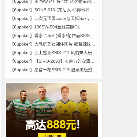
【6upoker】重回AV界！佐仓绊这次要做的是⋯
【6upoker】SONE-616-(东尼大木)你他妈杂碎！竟然同时享用儿玉七海和村上悠华！
【6upoker】二次元顶级coser@夭妖Saki，盘她！
【6upoker】136SW-504丝袜美腿OL
【6upoker】香水じゅん(香水纯)作品SSIS-723介绍及封面预览
【6upoker】大乳房美女祼体图片 翘臀辣妹Jenny床照露点
【6upoker】三上悠亚SSIS-211 风俗妹大玩各种姿势
【6upoker】【SIRO-2693】も魅力的な清楚系美人
【6upoker】星宫一花SSIS-215 温泉老板娘把小鲜肉带进卧室