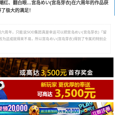
97)大潮红、翻白眼…宫岛めい(宫岛芽衣)在六周年的作品获
得了极大的满足！
道六周年，只能说SOD集团真是幸运可以把宫岛めい(宫岛芽衣)「留
因为这成就得来不易，所以宫岛めい(宫岛芽衣)得到了专属的特别企