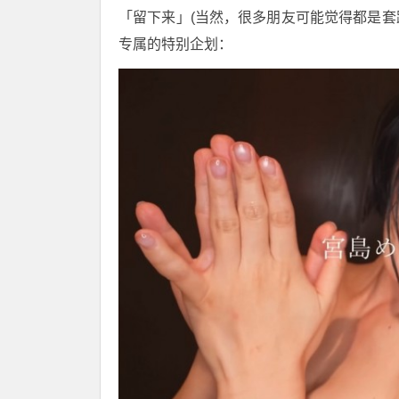
「留下来」(当然，很多朋友可能觉得都是套
专属的特别企划：