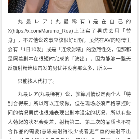
丸最レア(丸最稀有)是在自己的
X(https://x.com/Marumo_Rea)上证实了男优会用「替
身」，不过他说这事应该很好理解，虽然在AV的剧情里
会有「1日10发」或是「连续射精」的激烈性交，但那都
是照着剧本在很短时完成的「演出」，因为能够一整天
反覆射精连续击发的男优并没有那么多，所以—
只能找人代打了。
丸最レア(丸最稀有）说，就算剧情设定两个人「特
别合得来」所以可以连续做，但在现场必须严格掌控时
间的情况男优也很难表现出剧本设定的状况，所以有些
人勃起的状况会变差，射精第二、第三次的品质也不符
合作品的需要(意思是射得很少或者更严重的是射不出