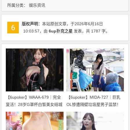
所属分类：
娱乐资讯
版权声明：
本站原创文章，于2026年6月16日
10:03:57
，由
6up扑克之星
发表，共 1787 字。
【6upoker】WAAA-679｜完全
【6upoker】MIDA-727｜巨乳
复活！28岁G罩杯白皙美女结城
OL惨遭隔壁垃圾屋男子监禁！
莉乃怪病痊愈，新作本周上线
百田光稀白皙美貌卷入惊悚事件