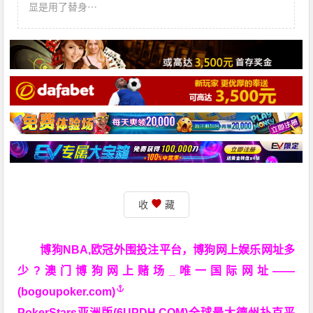
显是用了替身⋯
收
藏
博狗NBA,欧冠外围投注平台，博狗网上娱乐网址多
少?澳门博狗网上赌场_唯一国际网址——
(bogoupoker.com)
PokerStars亚洲版(6UPDH.COM)全球最大德州扑克平