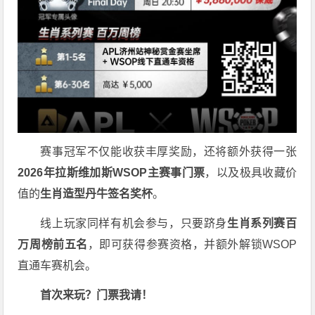
赛事冠军不仅能收获丰厚奖励，还将额外获得一张
2026
年拉斯维加斯
WSOP
主赛事门票
，以及极具收藏价
值的
生肖造型丹牛签名奖杯
。
线上玩家同样有机会参与，只要跻身
生肖系列赛百
万周榜前五名
，即可获得参赛资格，并额外解锁WSOP
直通车赛机会。
首次来玩？门票我请！