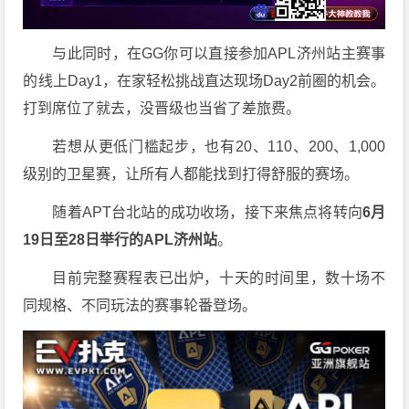
与此同时，在GG你可以直接参加APL济州站主赛事
的线上Day1，在家轻松挑战直达现场Day2前圈的机会。
打到席位了就去，没晋级也当省了差旅费。
若想从更低门槛起步，也有20、110、200、1,000
级别的卫星赛，让所有人都能找到打得舒服的赛场。
随着APT台北站的成功收场，接下来焦点将转向
6
月
19
日至
28
日举行的
APL
济州站
。
目前完整赛程表已出炉，十天的时间里，数十场不
同规格、不同玩法的赛事轮番登场。