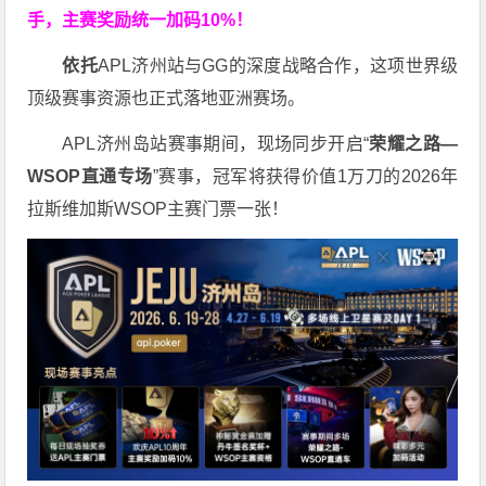
手，主赛奖励统一加码
10%
！
依托
APL济州站与GG的深度战略合作，这项世界级
顶级赛事资源也正式落地亚洲赛场。
APL济州岛站赛事期间，现场同步开启“
荣耀之路
—
WSOP
直通专场
”赛事，冠军将获得价值1万刀的2026年
拉斯维加斯WSOP主赛门票一张！