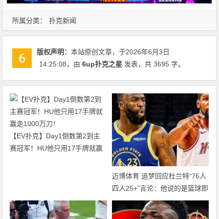
所属分类：
扑克新闻
版权声明：
本站原创文章，于2026年6月3日
14:25:08
，由
6up扑克之星
发表，共 3695 字。
【EV扑克】Day1倒数第2到主
赛冠军！HU他只用17手牌就赢
走1000万刀！
迈博体育 追梦回应杜兰特“76人
四人25+”言论：他说的是篮球即
得分，但别拿他和詹姆斯作比较