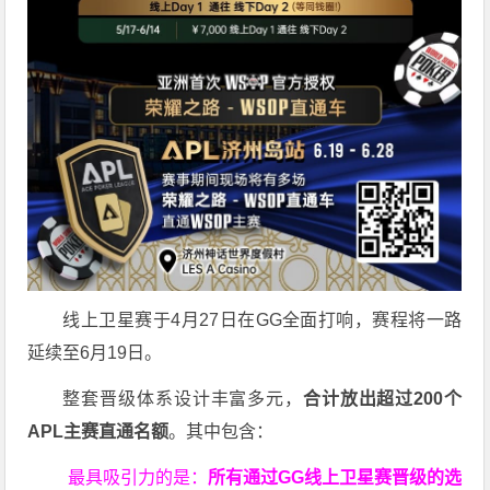
线上卫星赛于4月27日在GG全面打响，赛程将一路
延续至6月19日。
整套晋级体系设计丰富多元，
合计放出
超过200个
APL主赛直通名额
。其中包含：
最具吸引力的是：
所有通过
GG
线上卫星赛晋级的选