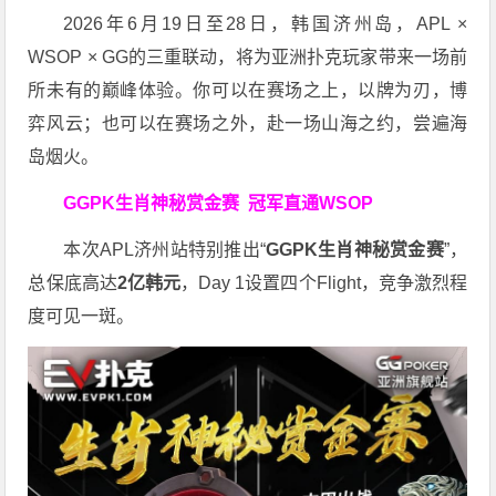
2026年6月19日至28日，韩国济州岛，APL ×
WSOP × GG的三重联动，将为亚洲扑克玩家带来一场前
所未有的巅峰体验。
你可以在赛场之上，以牌为刃，博
弈风云；也可以在赛场之外，赴一场山海之约，尝遍海
岛烟火。
GGPK生肖神秘赏金赛
冠军直通WSOP
本次APL济州站特别推出“
GGPK
生肖神秘赏金赛
”，
总保底高达
2
亿韩元
，Day 1设置四个Flight，竞争激烈程
度可见一斑。