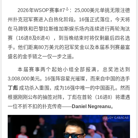
2026年WSOP赛事
#7
：25,000美元单挑无限注德
州扑克冠军赛进入白热化阶段。16强正式落位，今天将
在马蹄铁和巴黎拉斯维加斯娱乐场内连续进行两轮淘汰
赛（16进8及8进4），到当晚结束时将仅剩最后四名选
手。他们距离80万美元的冠军奖金以及本届系列赛最富
盛名的金手链之一仅一步之遥。
本届赛事两个起始小组全部报满，总奖池达到
3,008,000美元。16强阵容星光璀璨，而来自中国的选手
丁彪
成功杀入重围，成为16强中唯一的中国面孔。然而
根据刚刚公布的抽签对阵，丁彪在首轮（16进8）将遭遇
一位不折不扣的扑克传奇——
Daniel Negreanu
。