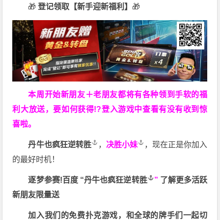
🎁
登记领取【新手迎新福利】
🎁
本周开始新朋友＋老朋友都将有各种领到手软的福
利大放送，要如何获得!?登入游戏中查看有没有收到惊
喜啦。
丹牛也疯狂逆转胜
，
决胜小妹
，现在正是你加入
的最好时机！
逐梦参赛!百度 “
丹牛也疯狂逆转胜
”
了解更多
活跃
新朋友限量送
加入我们的免费扑克游戏，和全球的牌手们一起切