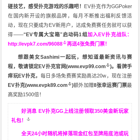
磋技艺，感受扑克游戏的乐趣吧！
EV扑克作为GGPoker
在国内新开设的旗舰品牌，每月不断推出福利反馈活
动，现在只要成为EV新用户，达成免费赛任务就可以获
得——
“EV专属大宝箱”启动码1组
加入EV扑克战队：
http://evpk7.com/96088
再送4张免费门票！
想跟美女Sashimi一起玩，
想知道最新资讯与赛
程，
敬请锁定EV扑克官网(
www.evp99.com
)。
看牌手
痒玩EV扑克，
每日多场免费赛奖励高达20w，现在注册
EV扑克(
www.evpk89.com
)
额外加赠
8张幸运赛门票
最
高奖励1500倍！
好消息 EV扑克GG上线注册领取350美金新玩家
礼包！
全天24小时随机将掉落现金红包至牌局底池或玩