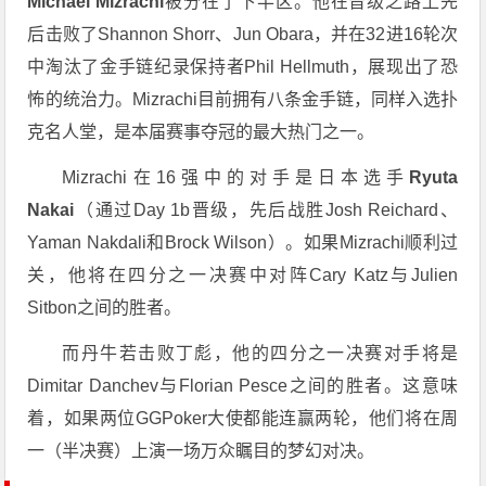
Michael Mizrachi
被分在了下半区。他在晋级之路上先
后击败了Shannon Shorr、Jun Obara，并在32进16轮次
中淘汰了金手链纪录保持者Phil Hellmuth，展现出了恐
怖的统治力。Mizrachi目前拥有八条金手链，同样入选扑
克名人堂，是本届赛事夺冠的最大热门之一。
Mizrachi在16强中的对手是日本选手
Ryuta
Nakai
（通过Day 1b晋级，先后战胜Josh Reichard、
Yaman Nakdali和Brock Wilson）。如果Mizrachi顺利过
关，他将在四分之一决赛中对阵Cary Katz与Julien
Sitbon之间的胜者。
而丹牛若击败丁彪，他的四分之一决赛对手将是
Dimitar Danchev与Florian Pesce之间的胜者。这意味
着，如果两位GGPoker大使都能连赢两轮，他们将在周
一（半决赛）上演一场万众瞩目的梦幻对决。