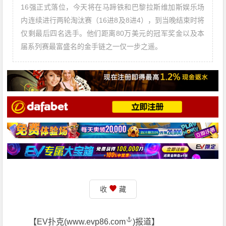
16强正式落位，今天将在马蹄铁和巴黎拉斯维加斯娱乐场
内连续进行两轮淘汰赛（16进8及8进4），到当晚结束时将
仅剩最后四名选手。他们距离80万美元的冠军奖金以及本
届系列赛最富盛名的金手链之一仅一步之遥。
收
藏
【EV扑克(
www.evp86.com
)报道】