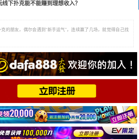
玩线下扑克能不能赚到理想收入？
多刚接触扑克的朋友，偶尔会遇到“新手运气”，连续赢了几场，就觉得自己找