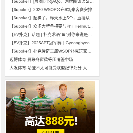
【6upoker】[牌圈讨论]AQo，河牌圈该怎么打？
【6upoker】2020 WSOP公布9场豪客赛安排
【6upoker】超神了，昨天水上5个，直接从水下到水上
【6upoker】众多大牌争相要与Phil Hellmuth进行单挑
【EV扑克】话题 | 扑克术语“鱼”对你来说是一种侮辱吗？
【EV扑克】2025APT冠军赛｜Gyeongbyeong问鼎极限深筹冠军赛斩获个人最佳战绩！
【6upoker】扑克传奇三届WSOP扑克玩家冠军赛冠军Michael Mizrachi
迈博体育 曼联冬窗欲等压哨签中场
大发体育-哈登不太可能受联盟纪律处分 大胡子仍想被交易，大发助力你的致富之路！