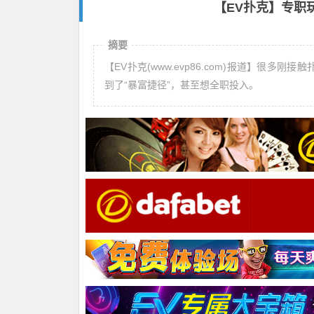
【EV扑克】专职
摘要
【EV扑克(www.evp86.com)报道】很
到了“暴富捷径”，甚至想全职投入。