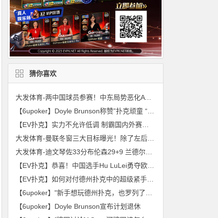
猜你喜欢
大发体育-两中国球员参赛！中东局势恶化ATP挑战赛取消，大发助力你的致富之路！
【6upoker】Doyle Brunson称赞”扑克顽童 “是世界上最伟大的锦标赛选手
【EV扑克】实力不允许低调 制霸国内外赛场 德艺双馨的“国王”周全成为知名品牌全球形象大使
大发体育-曼联冬窗三大目标曝光！除了左后卫还想买两人，大发助力你的致富之路！
大发体育-迪文琴佐33分布伦森29+9 兰德尔缺阵尼克斯轻取爵士，大发助力你的致富之路！
【EV扑克】恭喜！中国选手Hu LuLei勇夺欧洲扑克百万赛主赛冠军，奖励43W刀！
【EV扑克】如何对付德州扑克中的超级紧手（Nit）？
【6upoker】"新手想玩德州扑克，也罗列了一些自己的想法……"续集 《一条小鱼的自我修养》（未完成，等待更新）
【6upoker】Doyle Brunson宣布计划退休