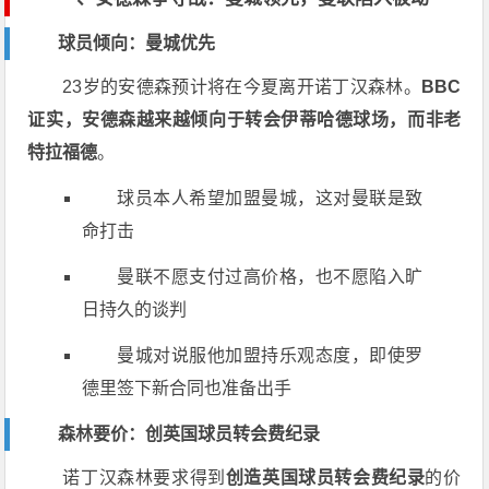
球员倾向：曼城优先
23岁的安德森预计将在今夏离开诺丁汉森林。
BBC
证实，安德森越来越倾向于转会伊蒂哈德球场，而非老
特拉福德
。
球员本人希望加盟曼城，这对曼联是致
命打击
曼联不愿支付过高价格，也不愿陷入旷
日持久的谈判
曼城对说服他加盟持乐观态度，即使罗
德里签下新合同也准备出手
森林要价：创英国球员转会费纪录
诺丁汉森林要求得到
创造英国球员转会费纪录
的价