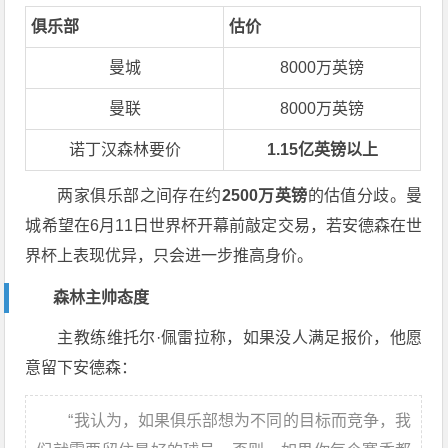
俱乐部
估价
曼城
8000万英镑
曼联
8000万英镑
诺丁汉森林要价
1.15亿英镑以上
两家俱乐部之间存在约
2500万英镑
的估值分歧。
曼
城希望在6月11日世界杯开幕前敲定交易，若安德森在世
界杯上表现优异，只会进一步推高身价。
森林主帅态度
主教练维托尔·佩雷拉称，如果没人满足报价，他愿
意留下安德森：
“我认为，如果俱乐部想为不同的目标而竞争，我