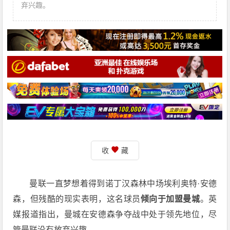
弃兴趣。
收
藏
曼联一直梦想着得到诺丁汉森林中场埃利奥特·安德
森，但残酷的现实表明，这名球员
倾向于加盟曼城
。英
媒报道指出，曼城在安德森争夺战中处于领先地位，尽
管曼联没有放弃兴趣。