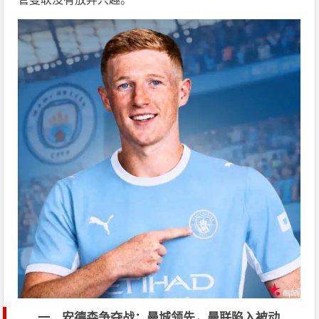
一、安德森争夺战：曼城领先，曼联陷入被动