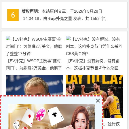
版权声明：
本站原创文章，于2026年5月28日
14:04:18
，由
6up扑克之星
发表，共 1553 字。
【EV扑克】WSOP主赛事“拖时
【EV扑克】没有解说、没有剧
间门”：为躺赚2万美金，他磨了
本，这档扑克节目凭什么杀回
整整17分钟
CBS黄金档？
×
迈博体育 巴萨中场竞争白热
克莱·汤普森去向成谜：独行侠