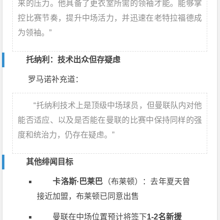
来的压力。他具备了更衣室所需的领袖才能。能够掌
控比赛节奏，提升中场活力，并迅速在老特拉福德成
为领袖。”
托纳利：技术出众但存疑虑
罗马诺补充道：
“托纳利技术上是顶级中场球员，但曼联队内对他
能否适应、以及是否能在曼联的比赛中保持同样的强
度和统治力，仍存在疑虑。”
其他绯闻目标
卡洛斯·巴莱巴
（布莱顿）：去年夏天曾
接近加盟，布莱顿已同意出售
曼联在中场位置预计将签下
1-2名新援