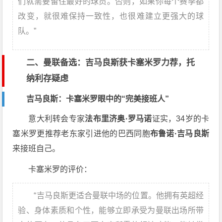
们就需要留住最好的球员。否则，如果你每个赛季都
改变，就很难保持一致性，也很难建立更强大的球
队。”
二、曼联备选：吉马良斯获卡塞米罗力荐，托
纳利存疑虑
吉马良斯：卡塞米罗眼中的“完美接班人”
意大利转会专家
法布里济奥·罗马诺
证实，34岁的卡
塞米罗更推荐老东家引进他的巴西同胞
布鲁诺·吉马良斯
来接班自己。
卡塞米罗的评价：
“吉马良斯更适合曼联中场的位置。他拥有英超经
验、身体素质和个性，能够立即承受为曼联出场所带