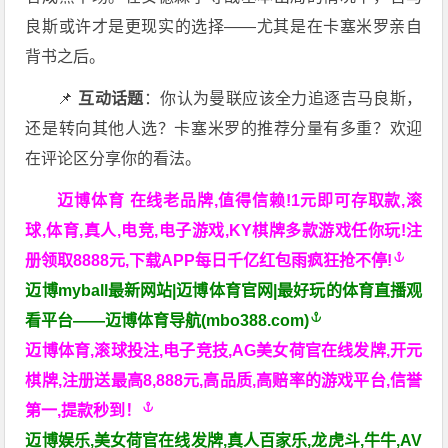
良斯或许才是更现实的选择——尤其是在卡塞米罗亲自
背书之后。
📌
互动话题
：你认为曼联应该全力追逐吉马良斯，
还是转向其他人选？卡塞米罗的推荐分量有多重？欢迎
在评论区分享你的看法。
迈博体育 在线老品牌,值得信赖!1元即可存取款,滚
球,体育,真人,电竞,电子游戏,KY棋牌多款游戏任你玩!注
册领取8888元,下载APP每日千亿红包雨疯狂抢不停!
迈博myball最新网站|迈博体育官网|最好玩的体育直播观
看平台——迈博体育导航(mbo388.com)
迈博体育,滚球投注,电子竞技,AG美女荷官在线发牌,开元
棋牌,注册送最高8,888元,高品质,高赔率的游戏平台,信誉
第一,提款秒到！
迈博娱乐,美女荷官在线发牌,真人百家乐,龙虎斗,牛牛,AV