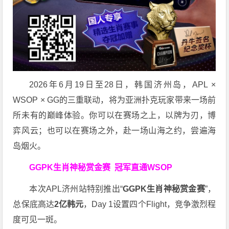
2026年6月19日至28日，韩国济州岛，APL ×
WSOP × GG的三重联动，将为亚洲扑克玩家带来一场前
所未有的巅峰体验。
你可以在赛场之上，以牌为刃，博
弈风云；也可以在赛场之外，赴一场山海之约，尝遍海
岛烟火。
GGPK生肖神秘赏金赛
冠军直通WSOP
本次APL济州站特别推出“
GGPK
生肖神秘赏金赛
”，
总保底高达
2
亿韩元
，Day 1设置四个Flight，竞争激烈程
度可见一斑。