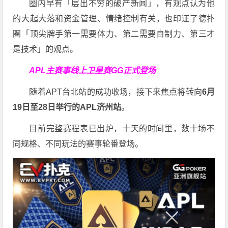
圈内早有「层出不穷的破产新闻」，有观点认为他
的大起大落和资金管理、情绪控制有关，也印证了德扑
圈「顶尖牌手第一需要体力、第二需要自制力、第三才
是技术」的观点。
APL主赛事线上卫星赛
GG正式登场
随着APT台北站的成功收场，接下来焦点将转向
6
月
19
日至
28
日举行的
APL
济州站
。
目前完整赛程表已出炉，十天的时间里，数十场不
同规格、不同玩法的赛事轮番登场。