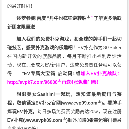
的最好时机！
逐梦参赛!百度 “
丹牛也疯狂逆转胜
”
了解更多
活跃
新朋友限量送
加入我们的免费扑克游戏，和全球的牌手们一起切
磋技艺，感受扑克游戏的乐趣吧！
EV扑克作为GGPoker
在国内新开设的旗舰品牌，每月不断推出福利反馈活
动，现在只要成为EV新用户，达成免费赛任务就可以获
得——
“EV专属大宝箱”启动码1组
加入EV扑克战队：
http://evpk7.com/96088
再送4张免费门票！
想跟美女Sashimi一起玩，
想知道最新资讯与赛
程，
敬请锁定EV扑克官网(
www.evp99.com
)。
看牌手
痒玩EV扑克，
每日多场免费赛奖励高达20w，现在注册
EV扑克(
www.evpk89.com
)
额外加赠
8张幸运赛门票
最
高奖励1500倍！