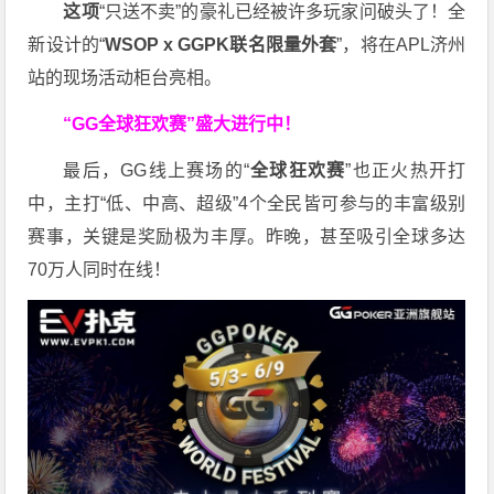
这项
“只送不卖”的豪礼已经被许多玩家问破头了！全
新设计的“
WSOP x GGPK
联名限量外套
”，将在APL济州
站的现场活动柜台亮相。
“GG全球狂欢赛”盛大进行中！
最后，GG线上赛场的“
全球狂欢赛
”也正火热开打
中，主打“低、中高、超级”4个全民皆可参与的丰富级别
赛事，关键是奖励极为丰厚。
昨晚，甚至吸引全球多达
70万人同时在线！