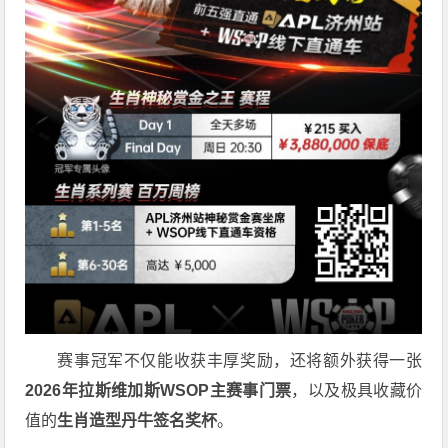
赛事冠军不仅能收获丰厚奖励，还将额外获得一张
2026
年拉斯维加斯
WSOP
主赛事门票
，以及极具收藏价
值的
生肖造型丹牛签名奖杯
。