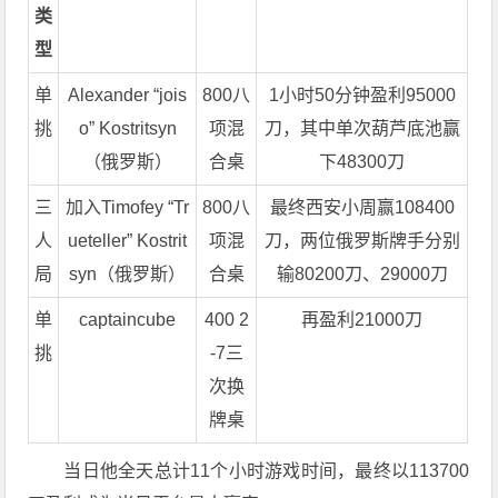
类
型
单
Alexander “jois
800八
1小时50分钟盈利95000
挑
o” Kostritsyn
项混
刀，其中单次葫芦底池赢
（俄罗斯）
合桌
下48300刀
三
加入Timofey “Tr
800八
最终西安小周赢108400
人
ueteller” Kostrit
项混
刀，两位俄罗斯牌手分别
局
syn（俄罗斯）
合桌
输80200刀、29000刀
单
captaincube
400 2
再盈利21000刀
挑
-7三
次换
牌桌
当日他全天总计11个小时游戏时间，最终以113700