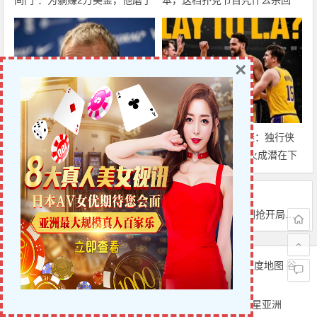
间门”：为躺赚2万美金，他磨了
本，这档扑克节目凭什么杀回
整整17分钟
CBS黄金档？
×
迈博体育 巴萨中场竞争白热
克莱·汤普森去向成谜：独行侠
化：卡萨多彻底沦为边缘人，沙
有意交易，湖人&热火成潜在下
特高薪邀约引发去留两难
家，大发体育助力你的致富之
路！
上一篇
下一篇
【EV扑克】Triton 黑山站 | Danny Tang 的“完美故事”以主赛冠军收官，斩获350万美金！王烨获得第三名
西决G3复盘：马刺抢开局15-0，却遭雷霆替补76分碾压+亚历山大12罚全中，大发体育助力你的致富之路！
文章导航
Copyright © 6UP扑克中文网 版权所有.
站点地图
百度地图
谷
歌地图
6UP|6UP扑克中文网|扑克之星|Pokerstars|扑克之星亚洲