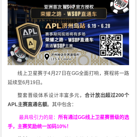
线上卫星赛于4月27日在GG全面打响，赛程将一路
延续至6月19日。
整套晋级体系设计丰富多元，
合计放出
超过200个
APL主赛直通名额
。其中包含：
最具吸引力的是：
所有通过
GG
线上卫星赛晋级的选
手，主赛奖励统一加码
10%
！