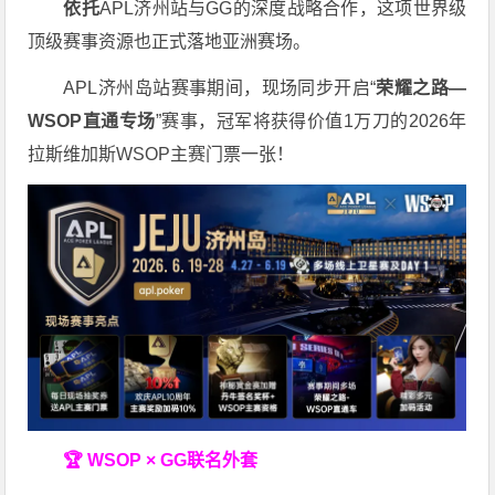
依托
APL济州站与GG的深度战略合作，这项世界级
顶级赛事资源也正式落地亚洲赛场。
APL济州岛站赛事期间，现场同步开启“
荣耀之路
—
WSOP
直通专场
”赛事，冠军将获得价值1万刀的2026年
拉斯维加斯WSOP主赛门票一张！
🏆 WSOP × GG联名外套