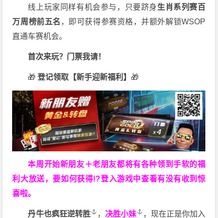
线上玩家同样有机会参与，只要跻身
生肖系列赛百
万周榜前五名
，即可获得参赛资格，并额外解锁WSOP
直通车赛机会。
首次来玩？门票我请！
🎁
登记领取【新手迎新福利】
🎁
本周开始新朋友＋老朋友都将有各种领到手软的福
利大放送，要如何获得!?登入游戏中查看有没有收到惊
喜啦。
丹牛也疯狂逆转胜
，
决胜小妹
，现在正是你加入