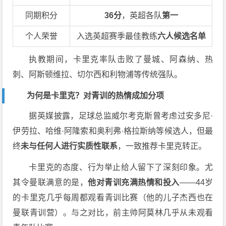
同期积分
36分
，英超各队
第一
个人荣誉
入选英超赛季最佳教练
六人候选名单
执教期间，卡里克率队击败了曼城、阿森纳、热
刺、阿斯顿维拉、切尔西和利物浦等传统强队。
为何是卡里克？对青训的热情成加分项
据英媒披露，足球总监威尔考克斯曾考虑过安多尼·
伊劳拉、哈维·阿隆索和奥利弗·格拉斯纳等候选人，但最
终
未与任何人进行实质性联系
，一致推荐卡里克转正。
卡里克的态度、行为举止给人留下了深刻印象。尤
其令曼联满意的是，
他对青训充满热情和投入
——44岁
的卡里克几乎每周都观看青训比赛（他的儿子杰西也在
曼联青训营）。与之对比，前主帅阿莫林几乎从未观看