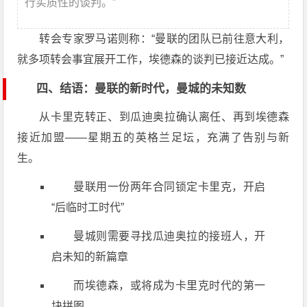
行实质性的谈判。”
转会专家罗马诺则称：“曼联的团队已前往意大利，
就多项转会事宜展开工作，埃德森的谈判已接近达成。”
四、结语：曼联的新时代，曼城的未知数
从卡里克转正、到瓜迪奥拉确认离任、再到埃德森
接近加盟——星期五的英格兰足坛，充满了告别与新
生。
曼联用一份两年合同锁定卡里克，开启
“后临时工时代”
曼城则需要寻找瓜迪奥拉的接班人，开
启未知的新篇章
而埃德森，或将成为卡里克时代的第一
块拼图