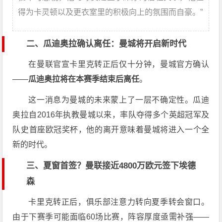
得为卡灵顿以及更衣室里的积极向上的氛围而自豪。”
二、瓜迪奥拉确认离任：曼城将开启新时代
在曼联官宣卡里克转正后仅十分钟，曼城官方确认
——
瓜迪奥拉将在本赛季结束后离任
。
这一消息为曼城的未来蒙上了一层不确定性。瓜迪
奥拉自2016年执教曼城以来，率队夺得多个英超冠军及
队史首座欧冠奖杯，他的离开意味着曼城将进入一个全
新的时代。
三、夏窗首签？曼联接近4800万欧元签下埃德
森
卡里克转正后，俱乐部注意力转向夏季转会窗口。
由于下赛季可能面临60场比赛，阵容厚度亟需补强——