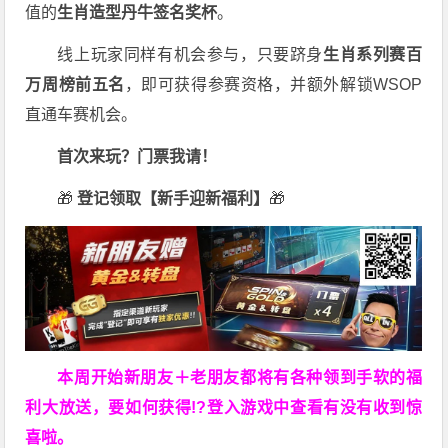
值的
生肖造型丹牛签名奖杯
。
线上玩家同样有机会参与，只要跻身
生肖系列赛百
万周榜前五名
，即可获得参赛资格，并额外解锁WSOP
直通车赛机会。
首次来玩？门票我请！
🎁
登记领取【新手迎新福利】
🎁
本周开始新朋友＋老朋友都将有各种领到手软的福
利大放送，要如何获得!?登入游戏中查看有没有收到惊
喜啦。