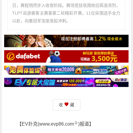
日，赛程悄然步入收官阶段。赛场竞技氛围依旧高涨浓烈，
TLPT巡游豪客主赛事第二轮精彩开赛，11位突围选手全力
以赴，向着冠军宝座发起冲刺。
收
藏
【EV扑克(
www.evp86.com
)报道】