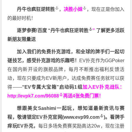
丹牛也疯狂逆转胜
，
决胜小妹
，现在正是你加入
的最好时机！
逐梦参赛!百度 “
丹牛也疯狂逆转胜
”
了解更多
活跃
新朋友限量送
加入我们的免费扑克游戏，和全球的牌手们一起切
磋技艺，感受扑克游戏的乐趣吧！
EV扑克作为GGPoker
在国内新开设的旗舰品牌，每月不断推出福利反馈活
动，现在只要成为EV新用户，达成免费赛任务就可以获
得——
“EV专属大宝箱”启动码1组
加入EV扑克战队：
http://evpk7.com/96088
再送4张免费门票！
想跟美女Sashimi一起玩，
想知道最新资讯与赛
程，
敬请锁定EV扑克官网(
www.evp99.com
)。
看牌手
痒玩EV扑克，
每日多场免费赛奖励高达20w，现在注册