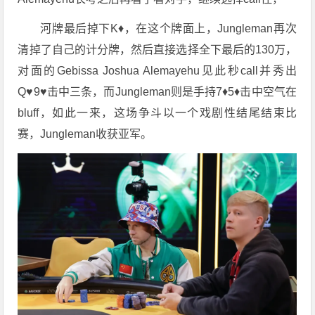
河牌最后掉下K♦️，在这个牌面上，Jungleman再次
清掉了自己的计分牌，然后直接选择全下最后的130万，
对面的Gebissa Joshua Alemayehu见此秒call并秀出
Q♥️9♥️击中三条，而Jungleman则是手持7♦️5♦️击中空气在
bluff，如此一来，这场争斗以一个戏剧性结尾结束比
赛，Jungleman收获亚军。