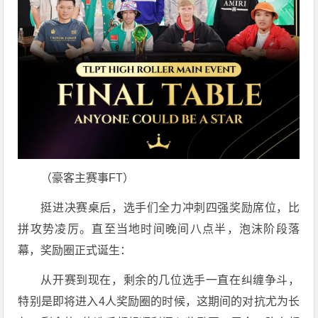
（豪客主赛事FT）
挺进决赛桌后，选手们全力冲刺四强奖励席位，比
拼攻势凌厉。直至当地时间晚间八点半，泡沫阶段落
幕，奖励圈正式诞生：
从开赛到现在，剩余的几位选手一直在纠缠争斗，
特别是即将进入4人奖励圈的时候，这期间的对抗尤为长