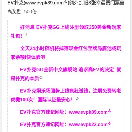
EV扑克(
www.evpk89.com
)
额外加赠
8张幸运赛门票
最
高奖励1500倍！
好消息 EV扑克GG上线注册领取350美金新玩家
礼包！
全天24小时随机将掉落现金红包至牌局底池或玩
家余额!快体验吧
EV扑克GG
全新中文旗舰站
追求高EV
的决定
就
是扑克的本质
EV扑克娱乐场强势上线疯狂送钱，注册免费转老
虎機100次！国际认证最安心！
EV扑克官方速记网址：
www.evpk89.com
EV扑克官方速记网址：
www.evpk22.com