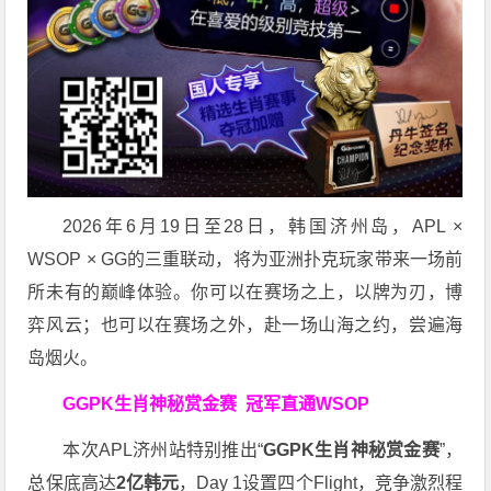
2026年6月19日至28日，韩国济州岛，APL ×
WSOP × GG的三重联动，将为亚洲扑克玩家带来一场前
所未有的巅峰体验。
你可以在赛场之上，以牌为刃，博
弈风云；也可以在赛场之外，赴一场山海之约，尝遍海
岛烟火。
GGPK生肖神秘赏金赛
冠军直通WSOP
本次APL济州站特别推出“
GGPK
生肖神秘赏金赛
”，
总保底高达
2
亿韩元
，Day 1设置四个Flight，竞争激烈程