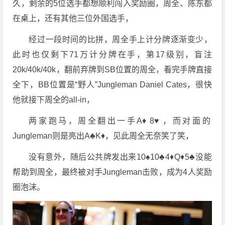
久，剩余的5位选手都想顺利闯入奖励圈，周全、陈东都
在桌上，还有其他三位外国选手，
经过一段时间的比拼，周全手上计分牌逐渐变少，
此时也仅剩下71万计分牌在手，第17级别，盲注
20k/40k/40k，翻前弃牌到SB位置的周全，看完手牌直接
全下，BB位置是“野人”Jungleman Daniel Cates，很快
他就接下周全的all-in，
两家跑马，周全翻出一手A♦️8♥️，而对面的
Jungleman则是亮出A♣️K♦️，见此周全无奈笑了笑，
没有意外，随后公共牌发出来10♠️10♣️4♦️Q♦️5♣️没能
帮助到周全，最终被对手Jungleman击败，成为4人奖励
圈泡沫。