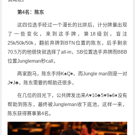
第4名：陈东
这四位选手经过一个漫长的比拼后，计分牌量出现
了一些变化，来到这手牌，第18级别，盲注
25k/50k/50k，翻前弃牌到BTN位置的陈东，后手剩余
70.5万的他很快就选择了all-in，SB位置选手弃牌而BBB
位置Jungleman秒call，
两家跑马，陈东手持K♠️Q♦️，而Jungle man则是一对
J♥️J♣️，陈东需要的帮助还很多，
在几位的目光下，公共牌发出来A♥️10♣️5♥️9♠️6♦️没有
帮助到陈东，最终被Jungleman收下底池，这样一来，
陈东获得赛事第4名。