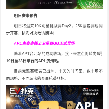
明日赛事预告
明日将迎来10K明星挑战赛Day2，25K豪客赛也同
步开赛，精彩对决敬请期待！
APL主赛事线上卫星赛
GG正式登场
随着APT台北站的成功收场，接下来焦点将转向
6
月
19
日至
28
日举行的
APL
济州站
。
目前完整赛程表已出炉，十天的时间里，数十场不
同规格、不同玩法的赛事轮番登场。