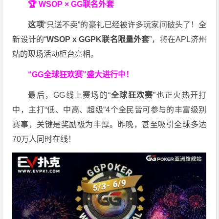
🏆 WSOP × GG联名外套
这项
“只送不卖”的豪礼已经被许多玩家问破头了！全
新设计的“
WSOP x GGPK
联名限量外套
”，将在APL济州
站的现场活动柜台亮相。
“GG全球狂欢赛”盛大进行中！
最后，GG线上赛场的“
全球狂欢赛
”也正火热开打
中，主打“低、中高、超级”4个全民皆可参与的丰富级别
赛事，关键是奖励极为丰厚。
昨晚，甚至吸引全球多达
70万人同时在线！