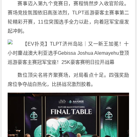
赛事迈入第九个竞赛日，赛程悄然步入收官阶段。
赛场竞技氛围依旧高涨浓烈，TLPT巡游豪客主赛事第二
轮精彩开赛，11位突围选手全力以赴，向着冠军宝座发
起冲刺。
数位顶尖名将齐聚赛场，对局看点十足。四强奖励
席位争夺战白热化，比拼战况激烈胶着。