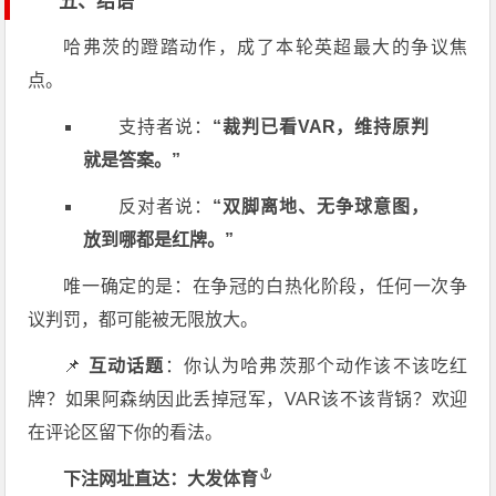
五、结语
哈弗茨的蹬踏动作，成了本轮英超最大的争议焦
点。
支持者说：
“裁判已看VAR，维持原判
就是答案。”
反对者说：
“双脚离地、无争球意图，
放到哪都是红牌。”
唯一确定的是：在争冠的白热化阶段，任何一次争
议判罚，都可能被无限放大。
📌
互动话题
：你认为哈弗茨那个动作该不该吃红
牌？如果阿森纳因此丢掉冠军，VAR该不该背锅？欢迎
在评论区留下你的看法。
下注网址直达：
大发体育