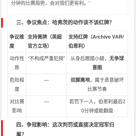
分钟的比赛局势，会对我们更有利。
”
三、争议焦点：哈弗茨的动作该不该红牌？
争议维
支持黄牌（英超
支持红牌（Archivo VAR/
度
官方立场）
伯恩利）
动作性
“不构成严重犯规”
从身后蹬踏小腿，
无争球
质
意图
危险程
—
双脚离地
，属于恶意破坏
度
比赛节奏
对比赛
—
若罚下一人，伯恩利最后2
影响
0分钟或能翻盘
四、争冠影响：这次判罚或直接决定冠军归
属？