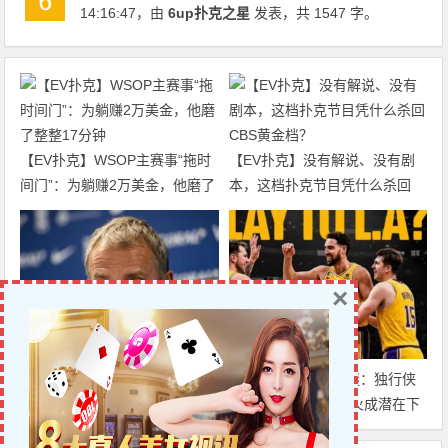
14:16:47
，由
6up扑克之星
发表，共 1547 字。
【EV扑克】WSOP主赛事“拖时
【EV扑克】没有解说、没有剧
间门”：为躺赚2万美金，他磨了
本，这档扑克节目凭什么杀回
整整17分钟
CBS黄金档？
×
迈博体育 巴萨中场竞争白热
克莱·汤普森去向成谜：独行侠
化：卡萨多彻底沦为边缘人，沙
有意交易，湖人&热火成潜在下
特高薪邀约引发去留两难
家，大发体育助力你的致富之