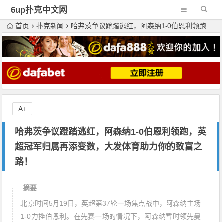
6up扑克中文网
首页
扑克新闻
哈弗茨争议蹬踏逃红，阿森纳1-0伯恩利领跑，英超冠军归属再添变数，大发体育助力你的致富之路！
A+
哈弗茨争议蹬踏逃红，阿森纳1-0伯恩利领跑，英
超冠军归属再添变数，大发体育助力你的致富之
路！
摘要
北京时间5月19日，英超第37轮一场焦点战中，阿森纳主场
1-0力挫伯恩利。在先赛一场的情况下，阿森纳暂时领先曼