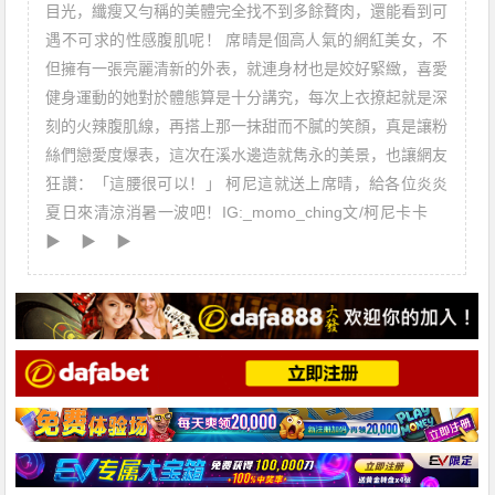
目光，纖瘦又勻稱的美體完全找不到多餘贅肉，還能看到可
遇不可求的性感腹肌呢！ 席晴是個高人氣的網紅美女，不
但擁有一張亮麗清新的外表，就連身材也是姣好緊緻，喜愛
健身運動的她對於體態算是十分講究，每次上衣撩起就是深
刻的火辣腹肌線，再搭上那一抹甜而不膩的笑顏，真是讓粉
絲們戀愛度爆表，這次在溪水邊造就雋永的美景，也讓網友
狂讚：「這腰很可以！」 柯尼這就送上席晴，給各位炎炎
夏日來清涼消暑一波吧！IG:_momo_ching文/柯尼卡卡
▶ ▶ ▶