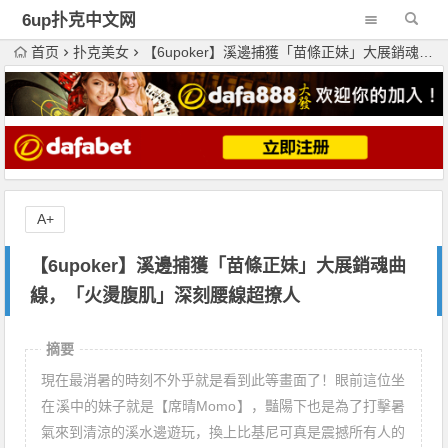
6up扑克中文网
首页
扑克美女
【6upoker】溪邊捕獲「苗條正妹」大展銷魂曲線，「火燙腹肌」深刻腰線超撩人
A+
【6upoker】溪邊捕獲「苗條正妹」大展銷魂曲
線，「火燙腹肌」深刻腰線超撩人
摘要
現在最消暑的時刻不外乎就是看到此等畫面了！眼前這位坐
在溪中的妹子就是【席晴Momo】，豔陽下也是為了打擊暑
氣來到清涼的溪水邊遊玩，換上比基尼可真是震撼所有人的