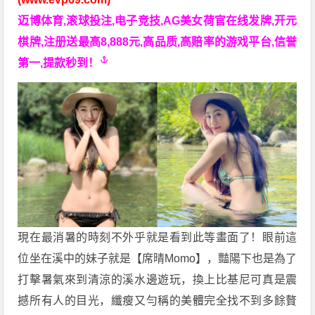
迈博体育,滚球投注,电子竞技,AG美女荷官在线发牌,开元
棋牌,注册送最高8,888元,高品质,高赔率的游戏平台,信誉
第一,提款秒到！
現在最消暑的時刻不外乎就是看到此等畫面了！眼前這
位坐在溪中的妹子就是【席晴Momo】，豔陽下也是為了
打擊暑氣來到清涼的溪水邊遊玩，換上比基尼可真是震
撼所有人的目光，纖瘦又勻稱的美體完全找不到多餘贅