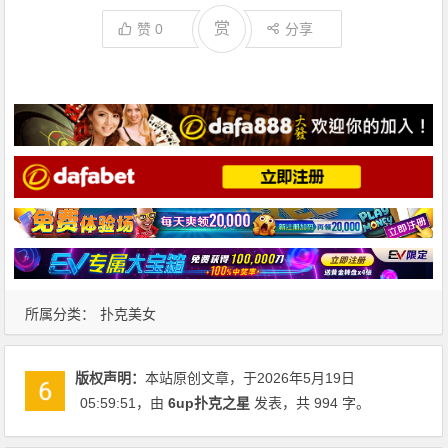
赏
赞
0
分享
所属分类：
扑克美女
版权声明：
本站原创文章，于2026年5月19日
05:59:51
，由
6up扑克之星
发表，共 994 字。