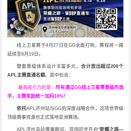
线上卫星赛于4月27日在GG全面打响，赛程将一路
延续至6月19日。
整套晋级体系设计丰富多元，
合计放出
超过200个
APL主赛直通名额
。其中包含：
最具吸引力的是：
所有通过
GG
线上卫星赛晋级的选
手，主赛奖励统一加码
10%
！
依托
APL济州站与GG的深度战略合作，这项世界级
顶级赛事资源也正式落地亚洲赛场。
APL济州岛站赛事期间，现场同步开启“
荣耀之路
—