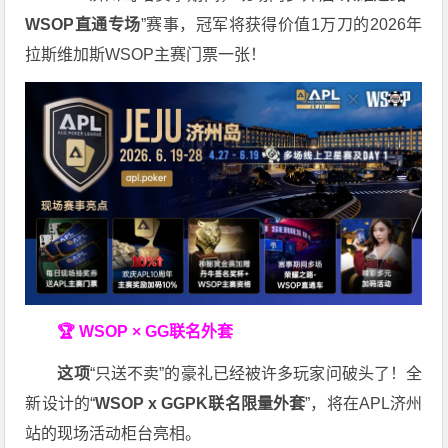
WSOP
直通专场
”赛事，冠军将获得价值1万刀的2026年
拉斯维加斯WSOP主赛门票一张！
🏆 WSOP × GG联名外套
这项
“只送不卖”的豪礼已经被许多玩家问破头了！全
新设计的“
WSOP x GGPK
联名限量外套
”，将在APL济州
站的现场活动柜台亮相。