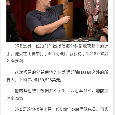
JRB是另一位短时间出场但每分钟都收获颇丰的选
手。他只在比赛中打了46个小时，就获得了1,418,000刀
的净盈利。
这次短暂的停留使他的时薪远超除Hasan之外的所
有人，平均每小时30,826美元。
他的其他统计数据并不突出：入池率41%，翻前加
注率23%。
JRB是这份榜单上另一位CoinPoker团队成员。事实