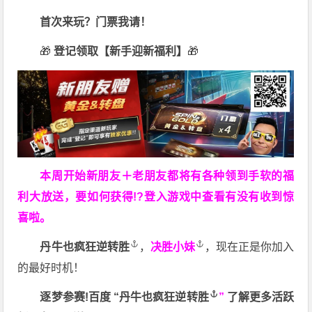
首次来玩？门票我请！
🎁
登记领取【新手迎新福利】
🎁
本周开始新朋友＋老朋友都将有各种领到手软的福
利大放送，要如何获得!?登入游戏中查看有没有收到惊
喜啦。
丹牛也疯狂逆转胜
，
决胜小妹
，现在正是你加入
的最好时机！
逐梦参赛!百度 “
丹牛也疯狂逆转胜
”
了解更多
活跃