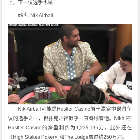
上，下一位选手也是！
#9
. Nik Airball
Nik Airball可能是Hustler Casino前十赢家中最具争
议的选手之一，但扑克之神似乎一直眷顾着他。Nikhil在
Hustler Casino的净盈利约为1,239,135刀，此外还在
《High Stakes Poker》和The Lodge赢过约250万刀。