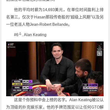
他的平均时薪为14,693美元，在单位时间盈利上排
名第三，仅次于Hasan那段传奇般的”超级上风期”以及另
一位老派人物Jean-Robert Bellande。
#6
. Alan Keating
这是个你预料中会上榜的名字。Alan Keating被公认
为顶级的扑克娱乐家，他的手牌范围足以让任何GTO解