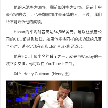
他的入池率为39%，翻前加注率为17%，是前十中
最保守的选手，也是翻前加注最谨慎的人。不过，我们
绝不能贬低他的成绩。
Hasan的平均时薪高达64,586美元，足以让波音公
司的CEO都感到脸红。如果他能将同样的成功延续几百
个小时，说不定现在正和Elon Musk称兄道弟。
他在HCL上最出名的瞬间之一，就是与Wesley的一
次正面交锋，你可以在 YouTube上看到。
#4
. Henry Guttman（Henry 王）