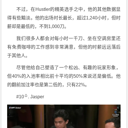
不过，在Hustler的精英选手之中，他的其他数据显
得有些黯淡。他的出场时长最长，超过1,240小时，但时
薪却是最低的，不到1,000刀。
我们很多人都会对每小时一千刀、坐在空调房里还
有免费咖啡的工作感到非常满意，但他的时薪远远落后
于其他人。
尽管他给自己塑造了一个松凶、有趣的玩家形象，
但40%的入池率相比前十平均的50%来说还是偏低。他
的翻前加注率也是第二低的，只有22%。
#10
. Jasper