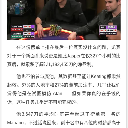
在这份榜单上排在最后一位其实没什么问题，尤其
对于一个新面孔来说更是如此Jasper在仅327个小时的比
赛后，就累积了超过1,192,455刀的净盈利。
他也不怕参与底池，其数据甚至能让Keating都肃然
起敬。67%的入池率和27%的翻前加注率，几乎让我们
觉得他是在试图模仿 Alan——但如果你真的在乎钱的
话，这种任务几乎是不可能完成的。
他3,647刀的平均时薪甚至超过了榜单第一名的
Mariano，不过话说回来，前十名中有八位的时薪都高于