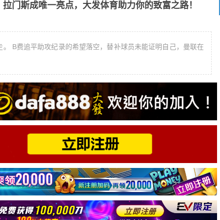
碎，拉门斯成唯一亮点，大发体育助力你的致富之路！
偷走。 B费追平助攻纪录的希望落空，替补球员未能证明自己，曼联在