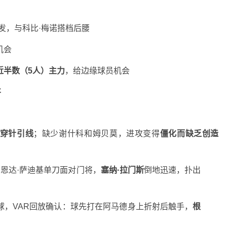
发，与科比·梅诺搭档后腰
机会
近半数（5人）主力
，给边缘球员机会
将
穿针引线
；缺少谢什科和姆贝莫，进攻变得
僵化而缺乏创造
恩达·萨迪基单刀面对门将，
塞纳·拉门斯
倒地迅速，扑出
球，VAR回放确认：球先打在阿马德身上折射后触手，
根