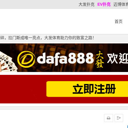
大发扑克
EV扑克
迈博体
首页
录梦碎，拉门斯成唯一亮点，大发体育助力你的致富之路！