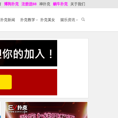
育
博狗扑克
注册送88
神扑克
蜗牛扑克
关于我们
扑克新闻
扑克教学
扑克美女
娱乐资讯