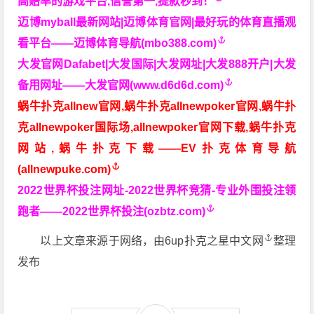
高赔率的游戏平台,信誉第一,提款秒到！
迈博myball最新网站|迈博体育官网|最好玩的体育直播观
看平台——迈博体育导航(mbo388.com)
大发官网Dafabet|大发国际|大发网址|大发888开户|大发
备用网址——大发官网(www.d6d6d.com)
蜗牛扑克allnew官网,蜗牛扑克allnewpoker官网,蜗牛扑
克allnewpoker国际场,allnewpoker官网下载,蜗牛扑克
网站,蜗牛扑克下载——EV扑克体育导航
(allnewpuke.com)
2022世界杯投注网址-2022世界杯竞猜-专业外围投注领
跑者——2022世界杯投注(ozbtz.com)
以上文章来源于网络，由
6up扑克之星中文网
整理
发布