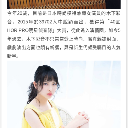
今年20歲，目前是日本時尚模特兼職女演員的木下彩
音，2015年於39702人中脫穎而出，獲得第「40屆
HORIPRO明星偵查隊」大賞，從此進入演藝圈，如今5
年過去，木下彩音不只常常登上時尚、寫真雜誌封面，
戲劇演出方面也頗有斬獲，算是新生代頗受矚目的人氣
新星。