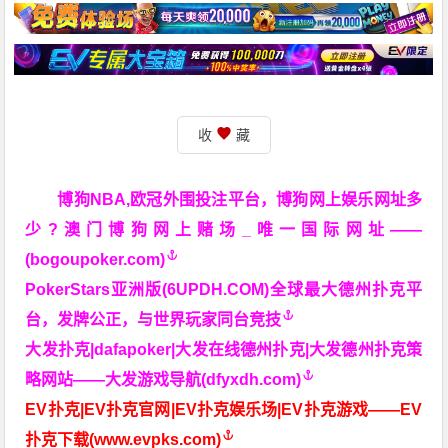
收
藏
博狗NBA,欧冠外围投注平台，博狗网上娱乐网址多
少?澳门博狗网上赌场_唯一国际网址——
(bogoupoker.com)
PokerStars亚洲版(6UPDH.COM)全球最大德州扑克平
台，发牌公正，与世界玩家同台竞技
大发扑克|dafapoker|大发在线德州扑克|大发德州扑克策
略网站——大发游戏导航(dfyxdh.com)
EV扑克|EV扑克官网|EV扑克娱乐场|EV扑克游戏——EV
扑克下载(www.evpks.com)