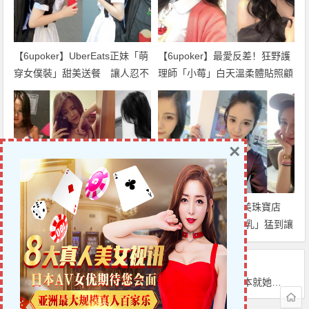
【6upoker】UberEats正妹「萌
【6upoker】最愛反差！狂野護
穿女僕裝」甜美送餐 讓人忍不
理師「小莓」白天溫柔體貼照顧
住想怒點一波了
病患，下班瞬間狂展嫩體辣力全
開！
×
【6upoker】太驚人～地表最爆
【6upoker】全台最美珠寶店
「國文老師」門開了！渾圓的
員！制服下「隱藏巨乳」猛到讓
「飽滿上圍」讓學生上課都不敢
人忘記原本是來買女友禮物…
起立啦～
上一篇
下一篇
【6upoker】這陰影我給過！正妹主持人「佳蓉」緊身上衣「形狀明顯」，身材保養的超火辣！
【6upoker】全日本就她最美！2020雜誌小姐冠軍「新井遙」神級五官犯規到不行 怎麼拍都超美