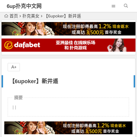
6up扑克中文网
首页
扑克美女
【6upoker】新井遥
A+
【6upoker】新井遥
摘要
| |