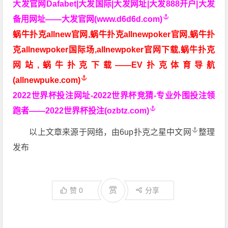
大发官网Dafabet|大发国际|大发网址|大发888开户|大发
备用网址——大发官网(www.d6d6d.com)
蜗牛扑克allnew官网,蜗牛扑克allnewpoker官网,蜗牛扑
克allnewpoker国际场,allnewpoker官网下载,蜗牛扑克
网站,蜗牛扑克下载——EV扑克体育导航
(allnewpuke.com)
2022世界杯投注网址-2022世界杯竞猜-专业外围投注领
跑者——2022世界杯投注(ozbtz.com)
以上文章来源于网络，由
6up扑克之星中文网
整理
发布
赏
赞
0
分享