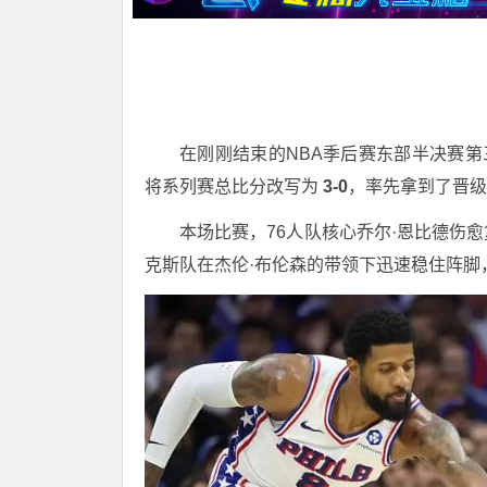
在刚刚结束的NBA季后赛东部半决赛
将系列赛总比分改写为
3-0
，率先拿到了晋级
本场比赛，76人队核心乔尔·恩比德伤愈
克斯队在杰伦·布伦森的带领下迅速稳住阵脚