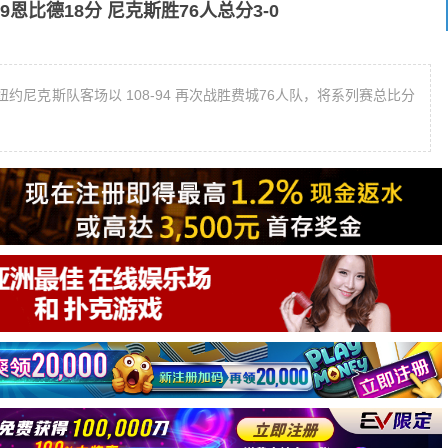
9恩比德18分 尼克斯胜76人总分3-0
约尼克斯队客场以 108-94 再次战胜费城76人队，将系列赛总比分