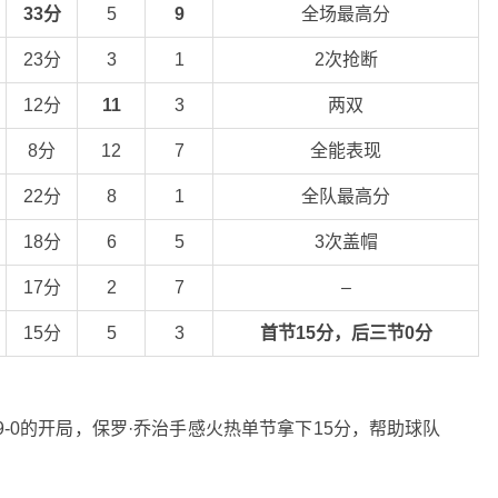
33分
5
9
全场最高分
23分
3
1
2次抢断
12分
11
3
两双
8分
12
7
全能表现
22分
8
1
全队最高分
18分
6
5
3次盖帽
17分
2
7
–
15分
5
3
首节15分，后三节0分
9-0的开局，保罗·乔治手感火热单节拿下15分，帮助球队