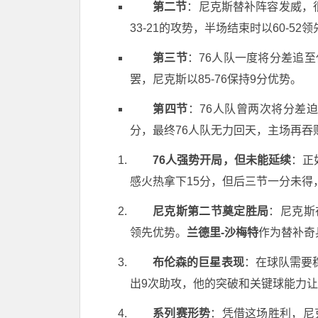
第二节
：尼克斯替补阵容发威，
33-21的攻势，半场结束时以60-52领
第三节
：76人队一度将分差追
罢，尼克斯以85-76保持9分优势。
第四节
：76人队曾两次将分差迫
分，最终76人队无力回天，主场再吞
76人强势开局，但未能延续
：正
感火热拿下15分，但后三节一分未得
尼克斯第二节奠定胜局
：尼克斯
领先优势。
兰德里-沙梅特
作为替补奇
布伦森的巨星表现
：在球队需要
出9次助攻，他的突破和关键球能力让
系列赛形势
：凭借这场胜利，尼