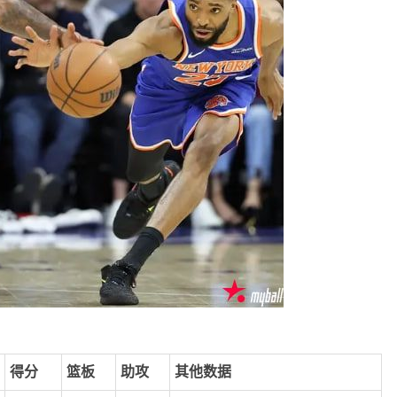
得分
篮板
助攻
其他数据