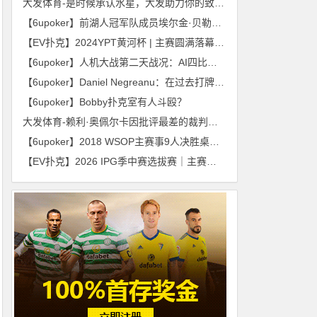
大发体育-是时候承认水星，大发助力你的致富之路！
【6upoker】前湖人冠军队成员埃尔金·贝勒曾靠打牌赢光队友零花钱
【EV扑克】2024YPT黄河杯 | 主赛圆满落幕 选手钱峰过山车式跑码击败陈红国斩获大金鼎奖杯！
【6upoker】​人机大战第二天战况：AI四比零KO人类
【6upoker】Daniel Negreanu：在过去打牌谋生真的更容易吗?
【6upoker】Bobby扑克室有人斗殴？
大发体育-赖利·奥佩尔卡因批评最差的裁判而可能面临处分，大发助力你的致富之路！
【6upoker】2018 WSOP主赛事9人决胜桌诞生！
【EV扑克】2026 IPG季中赛选拔赛｜主赛事136人入围圈开放！252人竞争剩余41人晋级第三轮！崔浩奇坐拥184.5万计分牌成CL！