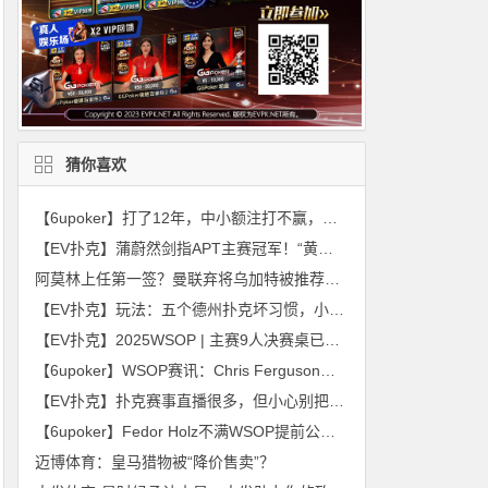
猜你喜欢
【6upoker】打了12年，中小额注打不赢，真的要放弃吗？
【EV扑克】蒲蔚然剑指APT主赛冠军！“黄金游戏”明星团队惨遭淘汰!?
阿莫林上任第一签？曼联弃将乌加特被推荐至米兰，恩师或成救命稻草，大发体育助力你的致富之路！
【EV扑克】玩法：五个德州扑克坏习惯，小改变大提升！
【EV扑克】2025WSOP | 主赛9人决赛桌已成，Leo Margets成30年来首位打进FT的女选手
【6upoker】​WSOP赛讯：Chris Ferguson再次势头火热
【EV扑克】扑克赛事直播很多，但小心别把自己看废了！
【6upoker】Fedor Holz不满WSOP提前公布百万一滴水报名名单
迈博体育：皇马猎物被“降价售卖”？