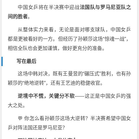
中国女乒将在半决赛中迎战
法国队与罗马尼亚队之
间的胜者
。
从整体实力来看，无论是面对哪支球队，中国女乒
都是更被看好的一方。但经历了孙颖莎这场“惊魂一战”，
相信全队也会更加谨慎，做好更充分的准备。
写在最后
这场中韩对决，既有王曼昱的“碾压式”胜利，也有孙
颖莎的“绝地逆转”，还有王艺迪的稳健收官。
逆境中不慌，关键分不软
——这正是中国女乒的强
大之处。
💬 你怎么看孙颖莎这场大逆转？半决赛希望中国女
乒对阵法国还是罗马尼亚？