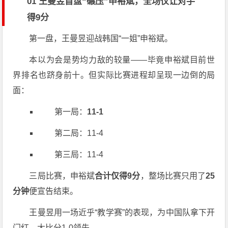
01 王曼昱首盘“碾压”申裕斌，全场仅让对手
得9分
第一盘，王曼昱迎战韩国“一姐”申裕斌。
本以为会是势均力敌的较量——毕竟申裕斌目前世
界排名也跻身前十。但实际比赛进程却呈现一边倒的局
面：
第一局：
11-1
第二局：11-4
第三局：11-4
三局比赛，申裕斌
合计仅得9分
，整场比赛只用了
25
分钟
便宣告结束。
王曼昱用一场近乎“教学赛”的表现，为中国队拿下开
门红，大比分1-0领先。