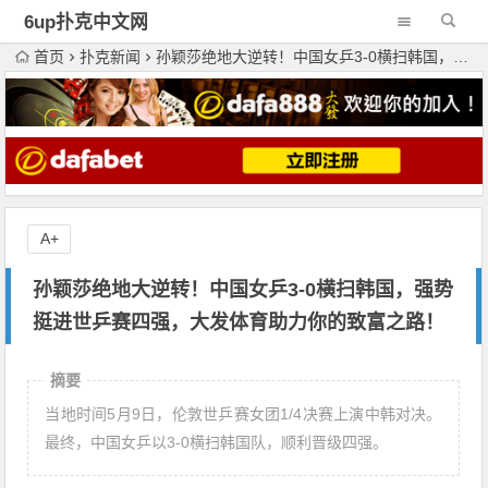
6up扑克中文网
首页
扑克新闻
孙颖莎绝地大逆转！中国女乒3-0横扫韩国，强势挺进世乒赛四强，大发体育助力你的致富之路！
A+
孙颖莎绝地大逆转！中国女乒3-0横扫韩国，强势
挺进世乒赛四强，大发体育助力你的致富之路！
摘要
当地时间5月9日，伦敦世乒赛女团1/4决赛上演中韩对决。
最终，中国女乒以3-0横扫韩国队，顺利晋级四强。