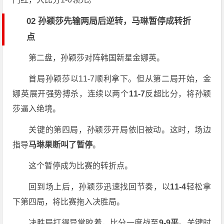
02 孙颖莎先输两局后逆转，马琳暂停成转折
点
第二盘，孙颖莎对阵韩国新星金娜英。
首局孙颖莎以11-7顺利拿下。但从第二局开始，金
娜英展开强势搏杀，连续以两个
11-7
反超比分，将孙颖
莎逼入绝境。
关键的第四局，孙颖莎开局依旧被动。这时，场边
指导
马琳果断叫了暂停
。
这个暂停成为比赛的转折点。
回到场上后，孙颖莎迅速找回节奏，以
11-4
轻松拿
下第四局，将比赛拖入决胜局。
决胜局打得异常胶着，比分一度战至
9-9平
。关键时