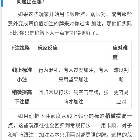
问题出在哪？
如果这些玩家开始用卡顺听牌、弱顶对、或者那些
意外变成薄价值加注的牌来对你过牌-加注，那他们实际
上比“你只是稍微下大一点”时打得更好了。
下注策略
玩家反应
应对难
度
线上标准
行为混乱：有人过度加注，有人
难以判
小注
只用坚果加注
断
稍微提高
回归常规打法：纯空气弃牌，强
更容易
下注额
牌才加注
应对
如果你把下注额度从线上偏小的标准
稍微提高一
点
，这些玩家往往会回归到常规打法——用卡顺、对子
和听牌跟注，加注基本只用两对或更强的牌。这样的范