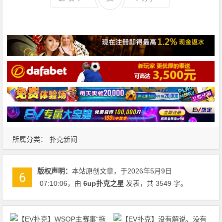
所属分类：
扑克新闻
版权声明：
本站原创文章，于2026年5月9日
07:10:06
，由
6up扑克之星
发表，共 3549 字。