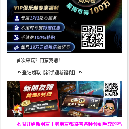
首次来玩？门票我请！
🎁
登记领取【新手迎新福利】
🎁
本周开始新朋友＋老朋友都将有各种领到手软的福