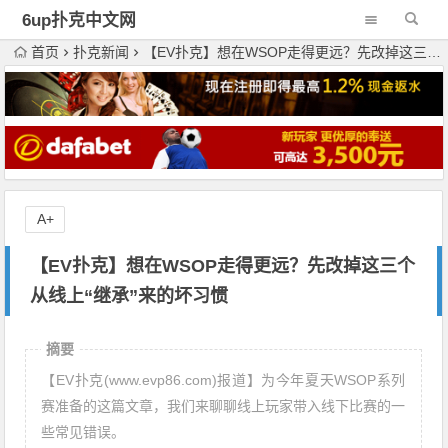
6up扑克中文网
首页
扑克新闻
【EV扑克】想在WSOP走得更远？先改掉这三个从线上“继承”来的坏习惯
A+
【EV扑克】想在WSOP走得更远？先改掉这三个
从线上“继承”来的坏习惯
摘要
【EV扑克(www.evp86.com)报道】为今年夏天WSOP系列
赛准备的这篇文章，我们来聊聊线上玩家带入线下比赛的一
些常见错误。