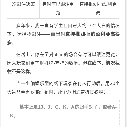
冷跟注决策
有时可以跟注更
直接推all-in盈利更
宽
高
多年来，我一直有学生在自己大约17个大盲的情况
下，选择冷跟注——而当时
直接推all-in的盈利要高得
多
。
在线上，你在面对all-in的场合有时可以跟注更宽，
因为玩家们更了解推牌-弃牌的数学。但
在线下，情况往
往不是这样
。
当一个偏娱乐型的线下玩家在有人行动后，用20个
大盲甚至更多推all-in时，那个范围通常极其狭窄：
基本上是10、J、Q、K、A的起手对子，或者A-
K。