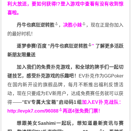
利大放送，要如何获得!?登入游戏中查看有没有收到惊
喜啦。
丹牛也疯狂逆转胜
，
决胜小妹
，现在正是你加入
的最好时机！
逐梦参赛!百度 “
丹牛也疯狂逆转胜
”
了解更多
活跃
新朋友限量送
加入我们的免费扑克游戏，和全球的牌手们一起切
磋技艺，感受扑克游戏的乐趣吧！
EV扑克作为GGPoker
在国内新开设的旗舰品牌，每月不断推出福利反馈活
动，现在只要成为EV新用户，达成免费赛任务就可以获
得——
“EV专属大宝箱”启动码1组
加入EV扑克战队：
http://evpk7.com/96088
再送4张免费门票！
想跟美女Sashimi一起玩，
想知道最新资讯与赛