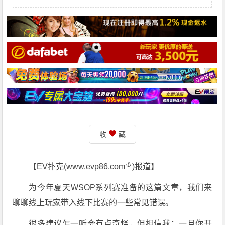
收
藏
【EV扑克(
www.evp86.com
)报道】
为今年夏天WSOP系列赛准备的这篇文章，我们来
聊聊线上玩家带入线下比赛的一些常见错误。
很多建议乍一听会有点奇怪，但相信我：一旦你开