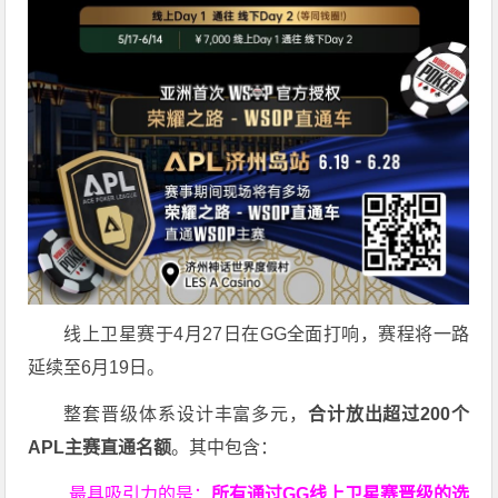
线上卫星赛于4月27日在GG全面打响，赛程将一路
延续至6月19日。
整套晋级体系设计丰富多元，
合计放出
超过200个
APL主赛直通名额
。其中包含：
最具吸引力的是：
所有通过
GG
线上卫星赛晋级的选