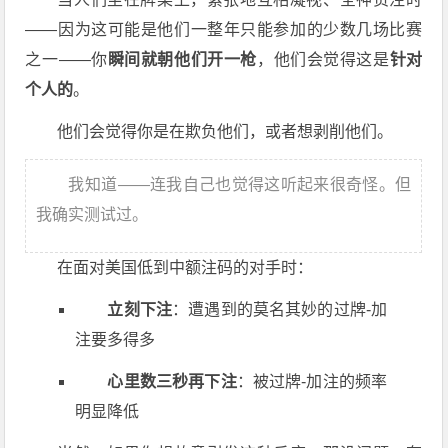
——因为这可能是他们一整年只能参加的少数几场比赛
之一——你
瞬间就朝他们开一枪
，他们会觉得这是
针对
个人的
。
他们会觉得你是在欺负他们，或者想剥削他们。
我知道——连我自己也觉得这听起来很奇怪。但
我确实测试过。
在面对美国低到中额注码的对手时：
立刻下注
：遭遇到的莫名其妙的过牌-加
注要多得多
心里数三秒再下注
：被过牌-加注的频率
明显降低