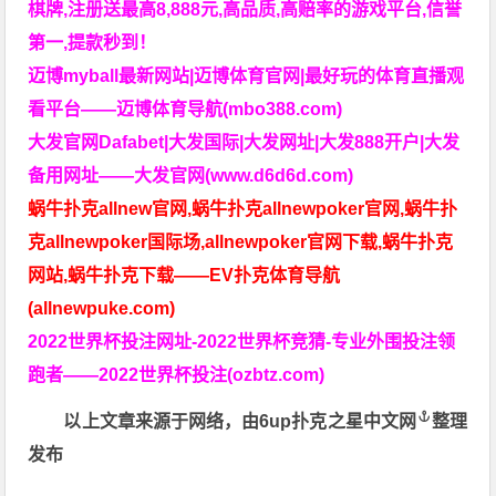
棋牌,注册送最高8,888元,高品质,高赔率的游戏平台,信誉
第一,提款秒到！
迈博myball最新网站|迈博体育官网|最好玩的体育直播观
看平台——迈博体育导航(mbo388.com)
大发官网Dafabet|大发国际|大发网址|大发888开户|大发
备用网址——大发官网(www.d6d6d.com)
蜗牛扑克allnew官网,蜗牛扑克allnewpoker官网,蜗牛扑
克allnewpoker国际场,allnewpoker官网下载,蜗牛扑克
网站,蜗牛扑克下载——EV扑克体育导航
(allnewpuke.com)
2022世界杯投注网址-2022世界杯竞猜-专业外围投注领
跑者——2022世界杯投注(ozbtz.com)
以上文章来源于网络，由
6up扑克之星中文网
整理
发布