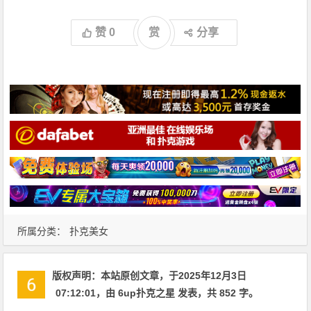
赞
0
赏
分享
所属分类：
扑克美女
版权声明：
本站原创文章，于2025年12月3日
07:12:01
，由
6up扑克之星
发表，共 852 字。