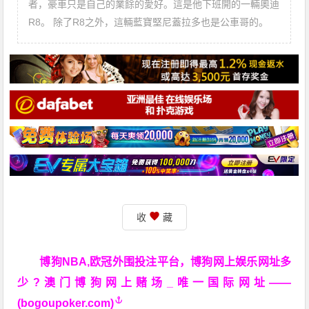
者，豪車只是自己的業餘的愛好。這是他下班開的一輛奧迪
R8。 除了R8之外，這輛藍寶堅尼蓋拉多也是公車哥的。
收
藏
博狗NBA,欧冠外围投注平台，博狗网上娱乐网址多
少?澳门博狗网上赌场_唯一国际网址——
(bogoupoker.com)