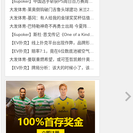
【6upoker】中国选手斩获PS周日百万赛周年庆赛事冠军，前五选手分钱，最高62万刀！
大发体育-莱奥倒钩破门吉鲁头球建功 米兰2-1巴黎取首胜，大发助力你的致富之路！
大发体育-基冈：有人给我的金球奖奖杯估值10镑，大发助力你的致富之路！
大发体育-巴特勒神奇不再勇士出局 今夏阵容还有升级希望，大发助力你的致富之路！
【6upoker】斯杜·恩戈传记《One of a Kind》-２
【EV扑克】线上扑克平台出现作弊，品牌形象大使在其中有何责任？
【EV扑克】赔率7:1，竟在6位数底池被空气牌逼得弃掉坚果同花！
大发体育-曼联重燃希望，或可签哲凯赖什奥斯梅恩，大发助力你的致富之路！
【EV扑克】牌局分析：该大的时候小了，该小的时候大了