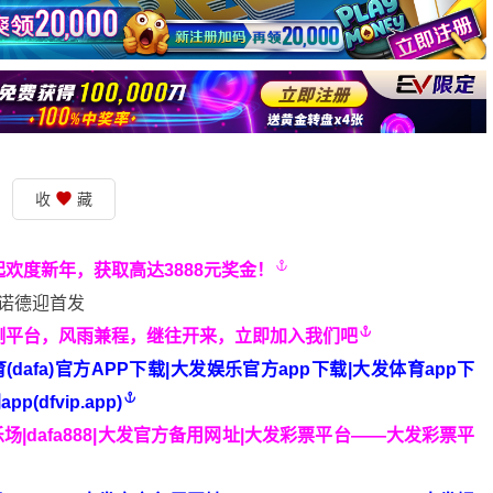
收
藏
欢度新年，获取高达3888元奖金！
阿诺德迎首发
测平台，风雨兼程，继往开来，立即加入我们吧
体育(dafa)官方APP下载|大发娱乐官方app下载|大发体育app下
(dfvip.app)
场|dafa888|大发官方备用网址|大发彩票平台——大发彩票平