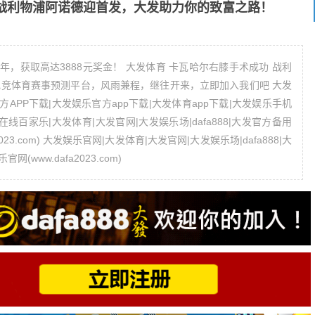
 战利物浦阿诺德迎首发，大发助力你的致富之路！
，获取高达3888元奖金！ 大发体育 卡瓦哈尔右膝手术成功 战利
电竞体育赛事预测平台，风雨兼程，继往开来，立即加入我们吧 大发
fa)官方APP下载|大发娱乐官方app下载|大发体育app下载|大发娱乐手机
pp) 大发在线百家乐|大发体育|大发官网|大发娱乐场|dafa888|大发官方备用
3.com) 大发娱乐官网|大发体育|大发官网|大发娱乐场|dafa888|大
网(www.dafa2023.com)