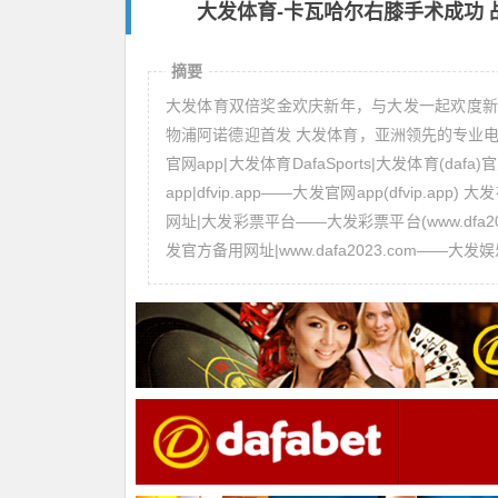
大发体育-卡瓦哈尔右膝手术成功
摘要
大发体育双倍奖金欢庆新年，与大发一起欢度新年
物浦阿诺德迎首发 大发体育，亚洲领先的专业
官网app|大发体育DafaSports|大发体育(da
app|dfvip.app——大发官网app(dfvip.a
网址|大发彩票平台——大发彩票平台(www.dfa202
发官方备用网址|www.dafa2023.com——大发娱乐官