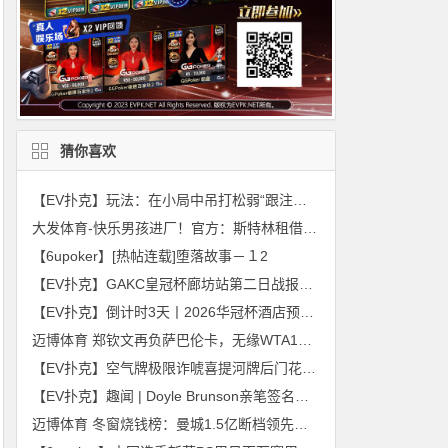
猜你喜欢
【EV扑克】玩法：在小局中吊打松弱“跟注站”的三个策略
大发体育-快乐男孩进厂！官方：斯特林租借加盟阿森纳，大发助力你的致富之路！
【6upoker】[热帖连载]堕落故事－１2
【EV扑克】GAKC皇冠杯廊坊站第二日战报｜主赛A组184人激战，女神赛154位巾帼惊艳登场
【EV扑克】倒计时3天丨2026华冠杯酒店预定+App下载正式开启，查看出行及周边美食攻略
迈博体育 郑钦文再负萨巴伦卡，无缘WTA1000赛首冠
【EV扑克】空气牌极限诈唬喜提河牌后门花，不料落入天葫芦陷阱
【EV扑克】趣闻 | Doyle Brunson亲笔签名扑克交易卡以1603美元高价成交
迈博体育 冬窗烧钱榜：曼城1.5亿断档领先，巴黎第2