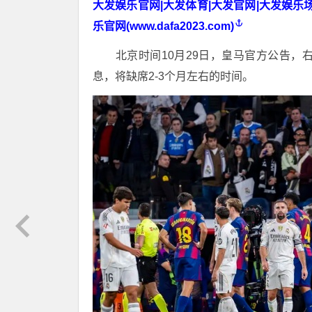
大发娱乐官网|大发体育|大发官网|大发娱乐场|da
乐官网(www.dafa2023.com)
​北京时间10月29日，皇马官方公告
息，将缺席2-3个月左右的时间。