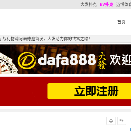
大发扑克
EV扑克
迈博体
首页
功 战利物浦阿诺德迎首发，大发助力你的致富之路！