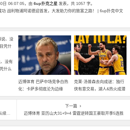
30日
06:07:05
，由
6up扑克之星
发表，共 1057 字。
功 战利物浦阿诺德迎首发，大发助力你的致富之路！ | 6up扑克中文
说、没有
凭什么
迈博体育 巴萨中场竞争白热
克莱·汤普森去向成谜：独行
化：卡萨多彻底沦为边缘
侠有意交易，湖人&热火成潜
人，沙特高薪邀约引发去留
在下家，大发体育助力你的
两难
致富之路！
下一篇
之路！
迈博体育 亚历山大31+9+4 雷霆逆转国王豪取开季5连胜