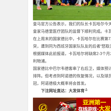
皇马官方公告表示，我们的队长卡瓦哈尔今
皇家马德里医疗团队的监督下顺利完成。卡
在上周末的国家德比中，卡瓦哈尔在比赛第7
突，遭到同为西班牙国家队队友的后者“怒取
根据媒体此前报道，卡瓦哈尔将缺席2-3个
利物浦。
国家德比中巴尔韦德客串了右后卫，媒体预
排阵。但考虑到阿诺德的恢复情况，以及球
冠，阿诺德极大概率将会首发。
下注网址直达：
大发体育