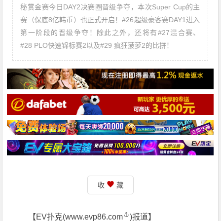
秘赏金赛今日DAY2决赛圈晋级争夺，本次Super Cup的主
赛（保底8亿韩币）也正式开启！#26超级豪客赛DAY1进入
第一阶段的晋级争夺！除此之外，还将有#27混合赛、
#28 PLO快速锦标赛2以及#29 疯狂菠萝2的比拼！
收
藏
【EV扑克(
www.evp86.com
)报道】