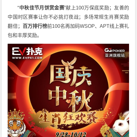
“
中秋佳节月饼赏金赛
”献上100万保底奖励；友善的
中国时区赛事让你不必挑灯夜战
；
多场常规生肖赛奖励
翻倍；
百万排行榜
前
100
名再加码
WSOP
、
APT
线上赛礼
包和丰厚奖励。