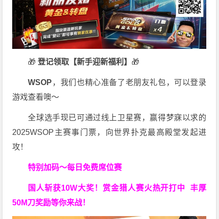
🎁
登记领取【新手迎新福利】
🎁
WSOP
，我们也精心准备了老朋友礼包，可以登录
游戏查看噢～
全球选手现已可通过线上卫星赛，赢得梦寐以求的
2025WSOP主赛事门票，向世界扑克最高殿堂发起进
攻！
特别加码～每日免费席位赛
国人斩获
10W
大奖！
赏金猎人赛火热开打中 丰厚
50M刀奖励等你来战！