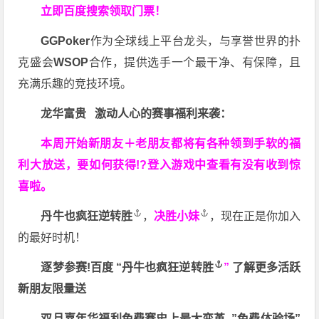
立即百度搜索领取门票！
GGPoker
作为全球线上平台龙头，与享誉世界的扑
克盛会
WSOP
合作，提供选手一个最干净、有保障，且
充满乐趣的竞技环境。
龙华富贵 激动人心的赛事福利来袭：
本周开始新朋友＋老朋友都将有各种领到手软的福
利大放送，要如何获得!?登入游戏中查看有没有收到惊
喜啦。
丹牛也疯狂逆转胜
，
决胜小妹
，现在正是你加入
的最好时机！
逐梦参赛!百度 “
丹牛也疯狂逆转胜
”
了解更多
活跃
新朋友限量送
双旦嘉年华福利
免费赛史上最大变革
”免费体验场”