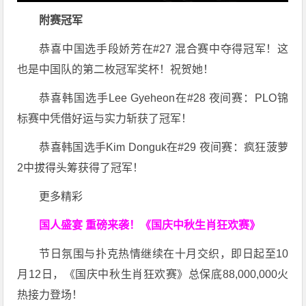
附赛冠军
恭喜中国选手段娇芳在#27 混合赛中夺得冠军！这
也是中国队的第二枚冠军奖杯！祝贺她！
恭喜韩国选手Lee Gyeheon在#28 夜间赛：PLO锦
标赛中凭借好运与实力斩获了冠军！
恭喜韩国选手Kim Donguk在#29 夜间赛：疯狂菠萝
2中拔得头筹获得了冠军！
更多精彩
国人盛宴 重磅来袭！
《国庆中秋生肖狂欢赛》
节日氛围与扑克热情继续在十月交织，即日起至
10
月
12
日，《国庆中秋生肖狂欢赛》总保底
88,000,000
火
热接力登场！