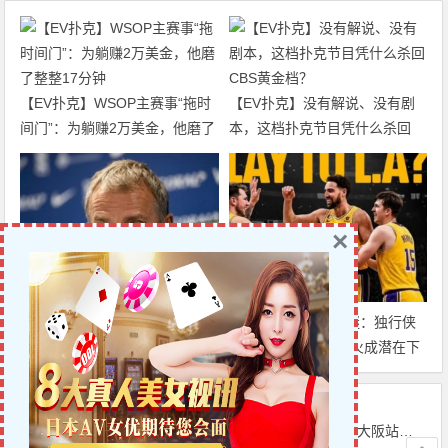
【EV扑克】WSOP主赛事“拖时
【EV扑克】没有解说、没有剧
间门”：为躺赚2万美金，他磨了
本，这档扑克节目凭什么杀回
整整17分钟
CBS黄金档？
×
迈博体育 巴萨中场竞争白热
克莱·汤普森去向成谜：独行侠
化：卡萨多彻底沦为边缘人，沙
有意交易，湖人&热火成潜在下
特高薪邀约引发去留两难
家，大发体育助力你的致富之
路！
上一篇
下一篇
迈博体育：阿莫林赢了！曼联重返欧冠
【EV扑克】USOP大阪站：中国玩家杨鹏收获佳绩，称日本赛事为“高EV修炼场”