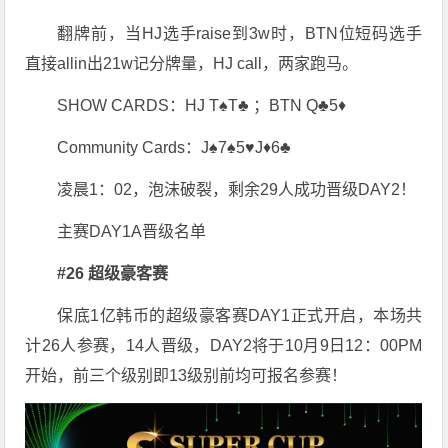
翻牌前，当HJ选手raise到3w时，BTN位短码选手
直接allin出21w记分牌量，HJ call，两家跑马。
SHOW CARDS：HJ T♠T♣ ；BTN Q♣5♦
Community Cards：J♠7♠5♥J♦6♣
凌晨1：02，泡沫破裂，剩余29人成功晋级DAY2！
主赛DAY1A晋级名单
#26 超级豪客赛
保底1亿韩币的超级豪客赛DAY1正式开启，本场共
计26人参赛，14人晋级，DAY2将于10月9日12：00PM
开始，前三个级别即13级别前均可报名参赛！