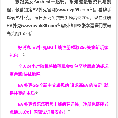
想跟美女Sashimi一起玩，
想知道最新资讯与赛
程，
敬请锁定EV扑克官网(
www.evp99.com
)。
看牌手
痒玩EV扑克，
每日多场免费赛奖励高达20w，现在注册
EV扑克(
www.evpk89.com
)
额外加赠
8张幸运赛门票
最
高奖励1500倍！
好消息 EV扑克GG上线注册领取350美金新玩家
礼包！
全天24小时随机将掉落现金红包至牌局底池或玩
家余额!快体验吧
EV扑克GG
全新中文旗舰站
追求高EV
的决定
就
是扑克的本质
EV扑克娱乐场强势上线疯狂送钱，注册免费转老
虎機100次！国际认证最安心！