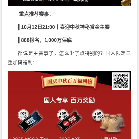
重点推荐赛事：
▌
10
月
12
日
21:00
｜喜迎中秋神秘赏金主赛
▌
888
报名，
1,000
万保底
都说是主赛事了，怎么少了点特别的？国人限定三
重加码福利：