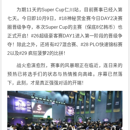
为期11天的Super Cup仁川站，目前赛事已经入第
七天。今日即10月9日，#18神秘赏金赛今日DAY2决赛
圈晋级争夺，本次Super Cup的主赛（保底8亿韩币）也
正式开启！#26超级豪客赛DAY1进入第一阶段的晋级争
夺！除此之外，还将有#27混合赛、#28 PLO快速锦标赛
2以及#29 疯狂菠萝2的比拼！
战火愈演愈烈，赛事的风暴眼正在临近，连日来的
预热已将选手们的状态与热情推向高峰。序幕已然落
下，此刻，才是真正强强对话的开端！