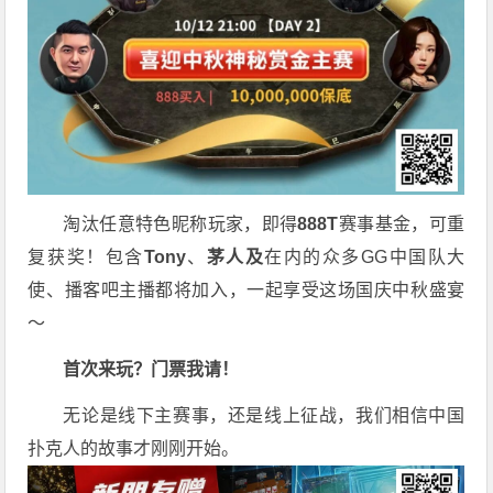
淘汰任意特色昵称玩家，即得
888T
赛事基金，可重
复获奖！包含
Tony
、
茅人及
在内的众多
GG
中国队大
使、播客吧主播都将加入，一起享受这场国庆中秋盛宴
～
首次来玩？门票我请！
无论是线下主赛事，还是线上征战，我们相信中国
扑克人的故事才刚刚开始。