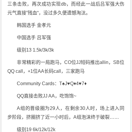
三条击败，再次成功实现db，而经此一战后吕军强大伤
元气直接”残血“，没过多久便遗憾淘汰。
韩国选手 金孝元
中国选手 吕军强
级别13 1.5k/3k/3k
非常精彩的一局跑马，CO位JJ短码推出allin，SB位
QQ call，+1位AA长码call，三家跑马
Community Cards：T♠J♥Q♦4♥7♦
QQ直接击败JJ AA，吃饱饱~
A组的晋级圈为29人，在剩余30人时，场上进入同
步阶段，挤圈挤了近一小时后，A组泡沫终于破裂……
级别19 6k/12k/12k