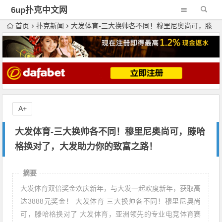
6up扑克中文网
首页
扑克新闻
大发体育-三大换帅各不同！穆里尼奥尚可，滕哈格换对了，大发助力你的致富之路！
A+
大发体育-三大换帅各不同！穆里尼奥尚可，滕哈
格换对了，大发助力你的致富之路！
摘要
大发体育双倍奖金欢庆新年，与大发一起欢度新年，获取高
达3888元奖金！ 大发体育 三大换帅各不同！穆里尼奥尚
可，滕哈格换对了 大发体育，亚洲领先的专业电竞体育赛