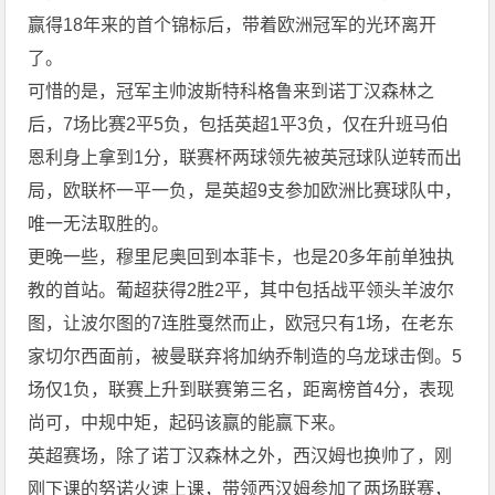
赢得18年来的首个锦标后，带着欧洲冠军的光环离开
了。
可惜的是，冠军主帅波斯特科格鲁来到诺丁汉森林之
后，7场比赛2平5负，包括英超1平3负，仅在升班马伯
恩利身上拿到1分，联赛杯两球领先被英冠球队逆转而出
局，欧联杯一平一负，是英超9支参加欧洲比赛球队中，
唯一无法取胜的。
更晚一些，穆里尼奥回到本菲卡，也是20多年前单独执
教的首站。葡超获得2胜2平，其中包括战平领头羊波尔
图，让波尔图的7连胜戛然而止，欧冠只有1场，在老东
家切尔西面前，被曼联弃将加纳乔制造的乌龙球击倒。5
场仅1负，联赛上升到联赛第三名，距离榜首4分，表现
尚可，中规中矩，起码该赢的能赢下来。
英超赛场，除了诺丁汉森林之外，西汉姆也换帅了，刚
刚下课的努诺火速上课，带领西汉姆参加了两场联赛，