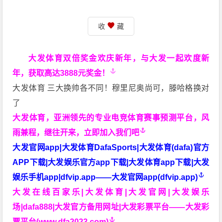
收
藏
大发体育双倍奖金欢庆新年，与大发一起欢度新
年，获取高达3888元奖金！
大发体育 三大换帅各不同！穆里尼奥尚可，滕哈格换对
了
大发体育，亚洲领先的专业电竞体育赛事预测平台，风
雨兼程，继往开来，立即加入我们吧
大发官网app|大发体育DafaSports|大发体育(dafa)官方
APP下载|大发娱乐官方app下载|大发体育app下载|大发
娱乐手机app|dfvip.app——大发官网app(dfvip.app)
大发在线百家乐|大发体育|大发官网|大发娱乐
场|dafa888|大发官方备用网址|大发彩票平台——大发彩
票平台(www.dfa2023.com)