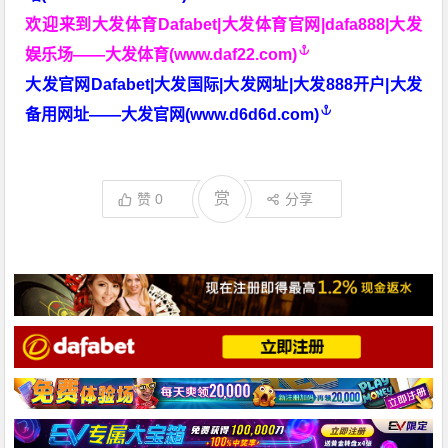
欢迎来到大发体育Dafabet|大发体育官网|dafa888|大发
娱乐场——大发体育(www.daf22.com)
大发官网Dafabet|大发国际|大发网址|大发888开户|大发
备用网址——大发官网(www.d6d6d.com)
赏
赞
0
分享